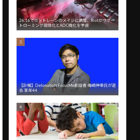
26.16でボットレーンのメイジに調整、Riotがサポー
トローミング弱体化とADC強化を予告
【訃報】DetonatioN FocusMe創設者 梅崎伸幸氏が逝
去 享年44