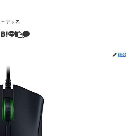
シェアする
職忍