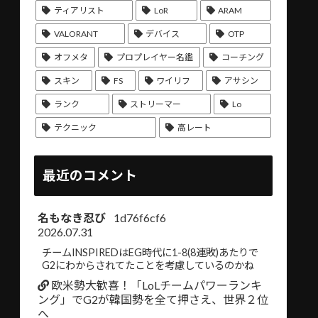
ティアリスト
LoR
ARAM
VALORANT
デバイス
OTP
オフメタ
プロプレイヤー名鑑
コーチング
スキン
FS
ワイリフ
アサシン
ランク
ストリーマー
Lo
テクニック
高レート
最近のコメント
名もなき忍び
1d76f6cf6
2026.07.31
チームINSPIREDはEG時代に1-8(8連敗)あたりで
G2にわからされてたことを考慮しているのかね
欧米勢大歓喜！「LoLチームパワーランキ
ング」でG2が韓国勢を全て押さえ、世界２位
へ