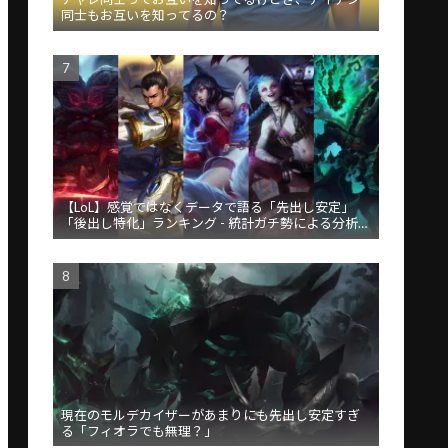
同士もお互いを知ってるの？
【LoL】感覚ではなくデータで語る「先出し安定」
「後出し特化」ランキング - 統計ガチ勢による分析が
話題
現在のモルデカイザーがあまりにも先出し安定すぎ
る「フィオラでも無理？」