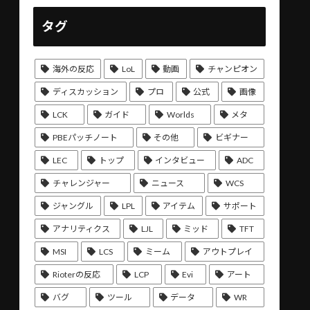
タグ
海外の反応
LoL
動画
チャンピオン
ディスカッション
プロ
公式
画像
LCK
ガイド
Worlds
メタ
PBEパッチノート
その他
ビギナー
LEC
トップ
インタビュー
ADC
チャレンジャー
ニュース
WCS
ジャングル
LPL
アイテム
サポート
アナリティクス
LJL
ミッド
TFT
MSI
LCS
ミーム
アウトプレイ
Rioterの反応
LCP
Evi
アート
バグ
ツール
データ
WR