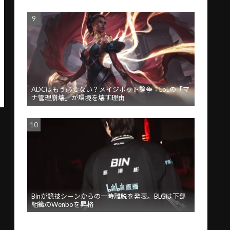
ADCはもう必要ない？メイジボット論争：LoLの「マ
ナ管理崩壊」が環境を壊す理由
Binが競技シーンからの一時離脱を発表。BLGは下部
組織のWenboを昇格