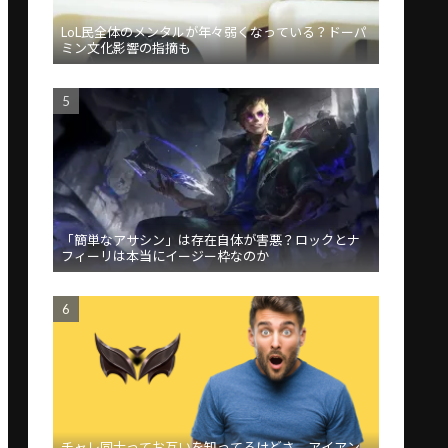
LoL民全体のメンタルが年々弱くなっている？ドーパ
ミン文化影響の指摘も
「簡単なアサシン」は存在自体が害悪？ロックとナ
フィーリは本当にイージー枠なのか
チャレ同士ってお互いを知ってるけどさ、アイアン