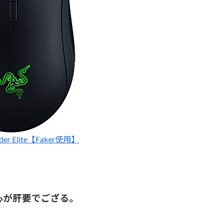
dder Elite【Faker使用】
心が肝要でござる。