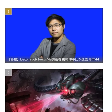
【訃報】DetonatioN FocusMe創設者 梅崎伸幸氏が逝去 享年44