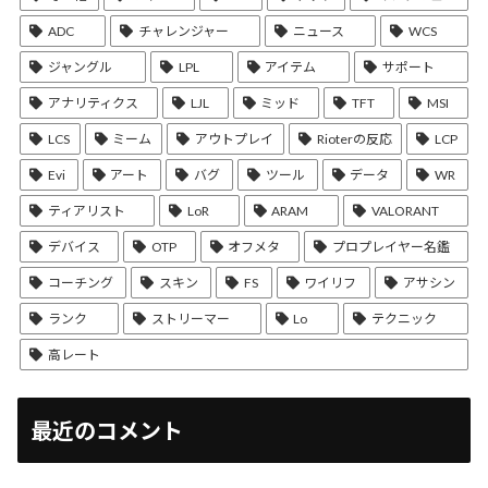
ADC
チャレンジャー
ニュース
WCS
ジャングル
LPL
アイテム
サポート
アナリティクス
LJL
ミッド
TFT
MSI
LCS
ミーム
アウトプレイ
Rioterの反応
LCP
Evi
アート
バグ
ツール
データ
WR
ティアリスト
LoR
ARAM
VALORANT
デバイス
OTP
オフメタ
プロプレイヤー名鑑
コーチング
スキン
FS
ワイリフ
アサシン
ランク
ストリーマー
Lo
テクニック
高レート
最近のコメント