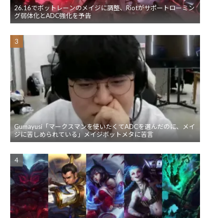
26.16でボットレーンのメイジに調整、Riotがサポートローミン
グ弱体化とADC強化を予告
Gumayusi「マークスマンを使いたくてADCを選んだのに、メイ
ジに苦しめられている」メイジボットメタに苦言