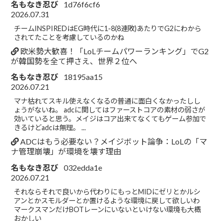
名もなき忍び
1d76f6cf6
2026.07.31
チームINSPIREDはEG時代に1-8(8連敗)あたりでG2にわから
されてたことを考慮しているのかね
欧米勢大歓喜！「LoLチームパワーランキング」でG2
が韓国勢を全て押さえ、世界２位へ
名もなき忍び
18195aa15
2026.07.21
マナ枯れてスキル使えなくなるの普通に面白くなかったしし
ょうがないね。 adcに関してはファーストコアの素材の弱さが
効いていると思う。メイジはコア出来てなくてもゲーム参加で
きるけどadcは無理。 ...
ADCはもう必要ない？メイジボット論争：LoLの「マ
ナ管理崩壊」が環境を壊す理由
名もなき忍び
032edda1e
2026.07.21
それならそれで良いから代わりにもっとMIDにゼリとかルシ
アンとかスモルダーとか置けるような環境に戻して欲しいわ
マークスマンだけBOTレーンにいないといけない環境も大概
おかしい