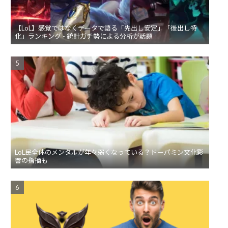
【LoL】感覚ではなくデータで語る「先出し安定」「後出し特
化」ランキング - 統計ガチ勢による分析が話題
LoL民全体のメンタルが年々弱くなっている？ドーパミン文化影
響の指摘も