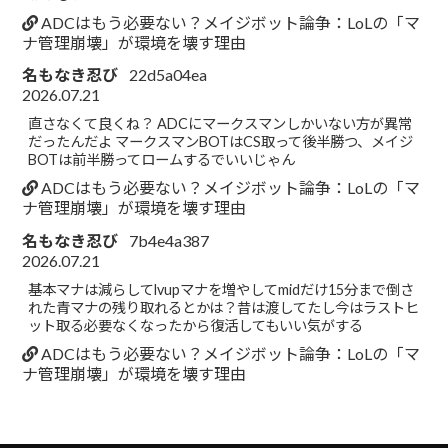
ADCはもう必要ない？メイジボット論争：LoLの「マ
ナ管理崩壊」が環境を壊す理由
名もなき忍び
22d5a04ea
2026.07.21
直さなくて良くね？ ADCにマークスマンしかいない方が異常
だったんだよ マークスマンBOTはCS取って後半勝つ、メイジ
BOTは前半勝ってロームするでいいじゃん
ADCはもう必要ない？メイジボット論争：LoLの「マ
ナ管理崩壊」が環境を壊す理由
名もなき忍び
7b4e4a387
2026.07.21
基本マナは減らしてlvupマナを増やしてmidだけ15分まで倒さ
れた青マナの残り取れるとかは？昔は渡してたし今はラストヒ
ット取る必要なくなったから復活してもいい気がする
ADCはもう必要ない？メイジボット論争：LoLの「マ
ナ管理崩壊」が環境を壊す理由