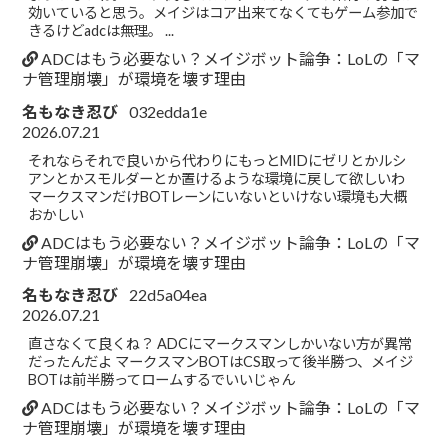
効いていると思う。メイジはコア出来てなくてもゲーム参加で
きるけどadcは無理。 ...
ADCはもう必要ない？メイジボット論争：LoLの「マ
ナ管理崩壊」が環境を壊す理由
名もなき忍び
032edda1e
2026.07.21
それならそれで良いから代わりにもっとMIDにゼリとかルシ
アンとかスモルダーとか置けるような環境に戻して欲しいわ
マークスマンだけBOTレーンにいないといけない環境も大概
おかしい
ADCはもう必要ない？メイジボット論争：LoLの「マ
ナ管理崩壊」が環境を壊す理由
名もなき忍び
22d5a04ea
2026.07.21
直さなくて良くね？ ADCにマークスマンしかいない方が異常
だったんだよ マークスマンBOTはCS取って後半勝つ、メイジ
BOTは前半勝ってロームするでいいじゃん
ADCはもう必要ない？メイジボット論争：LoLの「マ
ナ管理崩壊」が環境を壊す理由