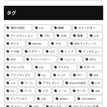
タグ
海外の反応
LoL
動画
チャンピオン
ディスカッション
プロ
公式
画像
LCK
ガイド
Worlds
メタ
PBEパッチノート
その他
ビギナー
LEC
トップ
インタビュー
ADC
チャレンジャー
ニュース
WCS
ジャングル
LPL
アイテム
サポート
アナリティクス
LJL
ミッド
TFT
MSI
LCS
ミーム
アウトプレイ
Rioterの反応
LCP
Evi
アート
バグ
ツール
データ
WR
ティアリスト
LoR
ARAM
VALORANT
デバイス
OTP
オフメタ
プロプレイヤー名鑑