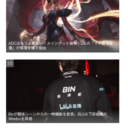
ADCはもう必要ない？メイジボット論争：LoLの「マナ管理崩
壊」が環境を壊す理由
Binが競技シーンからの一時離脱を発表。BLGは下部組織の
Wenboを昇格