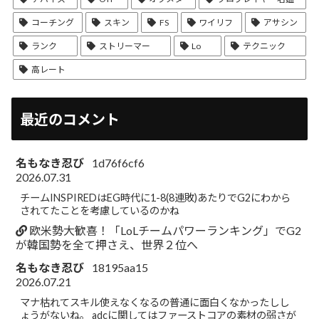
コーチング
スキン
FS
ワイリフ
アサシン
ランク
ストリーマー
Lo
テクニック
高レート
最近のコメント
名もなき忍び
1d76f6cf6
2026.07.31
チームINSPIREDはEG時代に1-8(8連敗)あたりでG2にわから
されてたことを考慮しているのかね
欧米勢大歓喜！「LoLチームパワーランキング」でG2
が韓国勢を全て押さえ、世界２位へ
名もなき忍び
18195aa15
2026.07.21
マナ枯れてスキル使えなくなるの普通に面白くなかったしし
ょうがないね。 adcに関してはファーストコアの素材の弱さが