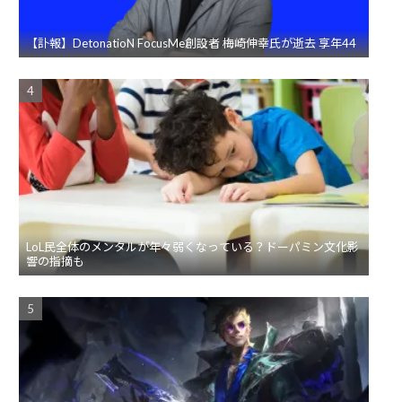
【訃報】DetonatioN FocusMe創設者 梅崎伸幸氏が逝去 享年44
LoL民全体のメンタルが年々弱くなっている？ドーパミン文化影
響の指摘も