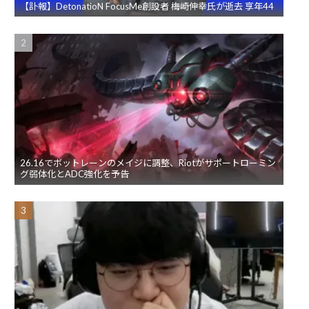
【訃報】DetonatioN FocusMe創設者 梅崎伸幸氏が逝去 享年44
26.16でボットレーンのメイジに調整、Riotがサポートローミン
グ弱体化とADC強化を予告