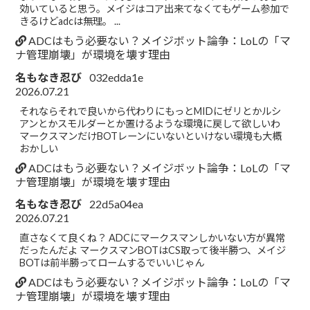
効いていると思う。メイジはコア出来てなくてもゲーム参加で
きるけどadcは無理。 ...
ADCはもう必要ない？メイジボット論争：LoLの「マ
ナ管理崩壊」が環境を壊す理由
名もなき忍び
032edda1e
2026.07.21
それならそれで良いから代わりにもっとMIDにゼリとかルシ
アンとかスモルダーとか置けるような環境に戻して欲しいわ
マークスマンだけBOTレーンにいないといけない環境も大概
おかしい
ADCはもう必要ない？メイジボット論争：LoLの「マ
ナ管理崩壊」が環境を壊す理由
名もなき忍び
22d5a04ea
2026.07.21
直さなくて良くね？ ADCにマークスマンしかいない方が異常
だったんだよ マークスマンBOTはCS取って後半勝つ、メイジ
BOTは前半勝ってロームするでいいじゃん
ADCはもう必要ない？メイジボット論争：LoLの「マ
ナ管理崩壊」が環境を壊す理由