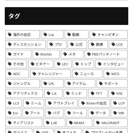
タグ
海外の反応
LoL
動画
チャンピオン
ディスカッション
プロ
公式
画像
LCK
ガイド
Worlds
メタ
PBEパッチノート
その他
ビギナー
LEC
トップ
インタビュー
ADC
チャレンジャー
ニュース
WCS
ジャングル
LPL
アイテム
サポート
アナリティクス
LJL
ミッド
TFT
MSI
LCS
ミーム
アウトプレイ
Rioterの反応
LCP
Evi
アート
バグ
ツール
データ
WR
ティアリスト
LoR
ARAM
VALORANT
デバイス
OTP
オフメタ
プロプレイヤー名鑑