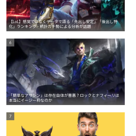
【LoL】感覚ではなくデータで語る「先出し安定」「後出し特
化」ランキング - 統計ガチ勢による分析が話題
「簡単なアサシン」は存在自体が害悪？ロックとナフィーリは
本当にイージー枠なのか