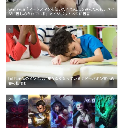
Gumayusi「マークスマンを使いたくてADCを選んだのに、メイ
ジに苦しめられている」メイジボットメタに苦言
LoL民全体のメンタルが年々弱くなっている？ドーパミン文化影
響の指摘も