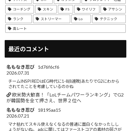
コーチング
スキン
FS
ワイリフ
アサシン
ランク
ストリーマー
Lo
テクニック
高レート
最近のコメント
名もなき忍び
1d76f6cf6
2026.07.31
チームINSPIREDはEG時代に1-8(8連敗)あたりでG2にわから
されてたことを考慮しているのかね
欧米勢大歓喜！「LoLチームパワーランキング」でG2
が韓国勢を全て押さえ、世界２位へ
名もなき忍び
18195aa15
2026.07.21
マナ枯れてスキル使えなくなるの普通に面白くなかったしし
ょうがないね。 adcに関してはファーストコアの素材の弱さが