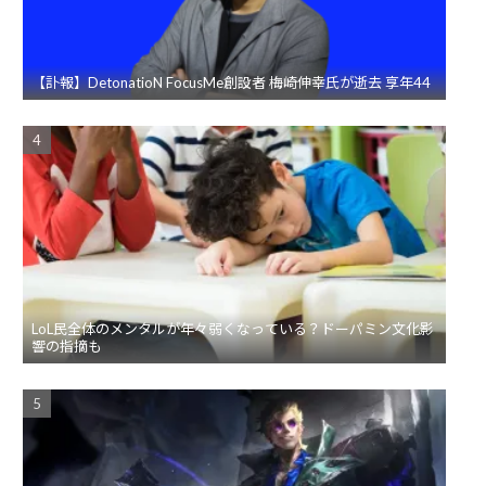
【訃報】DetonatioN FocusMe創設者 梅崎伸幸氏が逝去 享年44
LoL民全体のメンタルが年々弱くなっている？ドーパミン文化影
響の指摘も