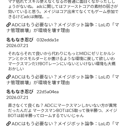
マナ枯れてスキル使えなくなるの普通に面白くなかったしし
ょうがないね。 adcに関してはファーストコアの素材の弱さが
効いていると思う。メイジはコア出来てなくてもゲーム参加で
きるけどadcは無理。 ...
ADCはもう必要ない？メイジボット論争：LoLの「マ
ナ管理崩壊」が環境を壊す理由
名もなき忍び
032edda1e
2026.07.21
それならそれで良いから代わりにもっとMIDにゼリとかルシ
アンとかスモルダーとか置けるような環境に戻して欲しいわ
マークスマンだけBOTレーンにいないといけない環境も大概
おかしい
ADCはもう必要ない？メイジボット論争：LoLの「マ
ナ管理崩壊」が環境を壊す理由
名もなき忍び
22d5a04ea
2026.07.21
直さなくて良くね？ ADCにマークスマンしかいない方が異常
だったんだよ マークスマンBOTはCS取って後半勝つ、メイジ
BOTは前半勝ってロームするでいいじゃん
ADCはもう必要ない？メイジボット論争：LoLの「マ