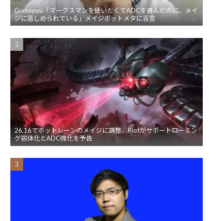
Gumayusi「マークスマンを使いたくてADCを選んだのに、メイ
ジに苦しめられている」メイジボットメタに苦言
26.16でボットレーンのメイジに調整、Riotがサポートローミン
グ弱体化とADC強化を予告