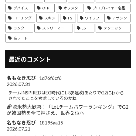
デバイス
OTP
オフメタ
プロプレイヤー名鑑
コーチング
スキン
FS
ワイリフ
アサシン
ランク
ストリーマー
Lo
テクニック
高レート
最近のコメント
名もなき忍び
1d76f6cf6
2026.07.31
チームINSPIREDはEG時代に1-8(8連敗)あたりでG2にわから
されてたことを考慮しているのかね
欧米勢大歓喜！「LoLチームパワーランキング」でG2
が韓国勢を全て押さえ、世界２位へ
名もなき忍び
18195aa15
2026.07.21