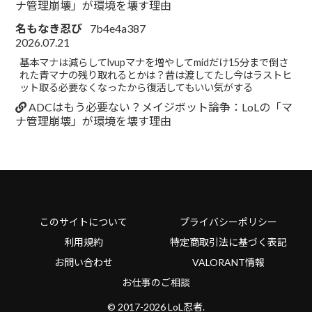
ナ管理崩壊」が環境を壊す理由
名もなき忍び
7b4e4a387
2026.07.21
基本マナは減らしてlvupマナを増やしてmidだけ15分まで倒さ
れた青マナの残り取れるとかは？昔は渡してたし今はラストヒ
ット取る必要なくなったから復活してもいい気がする
ADCはもう必要ない？メイジボット論争：LoLの「マ
ナ管理崩壊」が環境を壊す理由
このサイトについて
プライバシーポリシー
利用規約
特定商取引法に基づく表記
お問い合わせ
VALORANT情報
お仕事のご相談
© 2017-2026 LoL忍者.