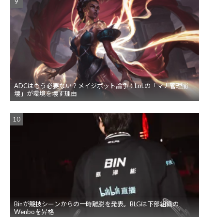
ADCはもう必要ない？メイジボット論争：LoLの「マナ管理崩
壊」が環境を壊す理由
Binが競技シーンからの一時離脱を発表。BLGは下部組織の
Wenboを昇格