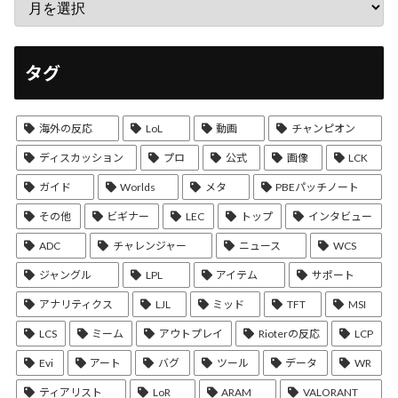
タグ
海外の反応
LoL
動画
チャンピオン
ディスカッション
プロ
公式
画像
LCK
ガイド
Worlds
メタ
PBEパッチノート
その他
ビギナー
LEC
トップ
インタビュー
ADC
チャレンジャー
ニュース
WCS
ジャングル
LPL
アイテム
サポート
アナリティクス
LJL
ミッド
TFT
MSI
LCS
ミーム
アウトプレイ
Rioterの反応
LCP
Evi
アート
バグ
ツール
データ
WR
ティアリスト
LoR
ARAM
VALORANT