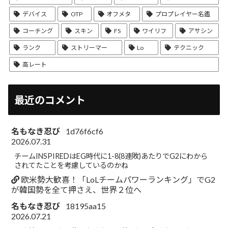
デバイス
OTP
オフメタ
プロプレイヤー名鑑
コーチング
スキン
FS
ワイリフ
アサシン
ランク
ストリーマー
Lo
テクニック
高レート
最近のコメント
名もなき忍び
1d76f6cf6
2026.07.31
チームINSPIREDはEG時代に1-8(8連敗)あたりでG2にわから
されてたことを考慮しているのかね
欧米勢大歓喜！「LoLチームパワーランキング」でG2
が韓国勢を全て押さえ、世界２位へ
名もなき忍び
18195aa15
2026.07.21