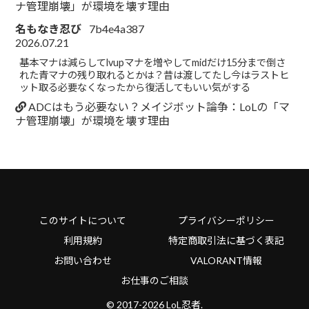
ナ管理崩壊」が環境を壊す理由
名もなき忍び
7b4e4a387
2026.07.21
基本マナは減らしてlvupマナを増やしてmidだけ15分まで倒さ
れた青マナの残り取れるとかは？昔は渡してたし今はラストヒ
ット取る必要なくなったから復活してもいい気がする
ADCはもう必要ない？メイジボット論争：LoLの「マ
ナ管理崩壊」が環境を壊す理由
このサイトについて
プライバシーポリシー
利用規約
特定商取引法に基づく表記
お問い合わせ
VALORANT情報
お仕事のご相談
© 2017-2026 LoL忍者.