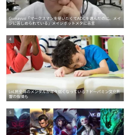
Gumayusi「マークスマンを使いたくてADCを選んだのに、メイ
ジに苦しめられている」メイジボットメタに苦言
LoL民全体のメンタルが年々弱くなっている？ドーパミン文化影
響の指摘も