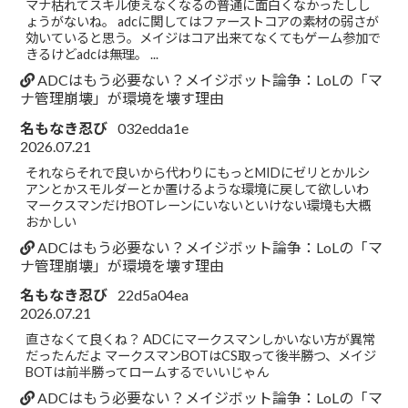
マナ枯れてスキル使えなくなるの普通に面白くなかったしし
ょうがないね。 adcに関してはファーストコアの素材の弱さが
効いていると思う。メイジはコア出来てなくてもゲーム参加で
きるけどadcは無理。 ...
ADCはもう必要ない？メイジボット論争：LoLの「マ
ナ管理崩壊」が環境を壊す理由
名もなき忍び
032edda1e
2026.07.21
それならそれで良いから代わりにもっとMIDにゼリとかルシ
アンとかスモルダーとか置けるような環境に戻して欲しいわ
マークスマンだけBOTレーンにいないといけない環境も大概
おかしい
ADCはもう必要ない？メイジボット論争：LoLの「マ
ナ管理崩壊」が環境を壊す理由
名もなき忍び
22d5a04ea
2026.07.21
直さなくて良くね？ ADCにマークスマンしかいない方が異常
だったんだよ マークスマンBOTはCS取って後半勝つ、メイジ
BOTは前半勝ってロームするでいいじゃん
ADCはもう必要ない？メイジボット論争：LoLの「マ