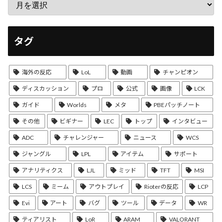
タグ
海外の反応
LoL
動画
チャンピオン
ディスカッション
プロ
公式
画像
LCK
ガイド
Worlds
メタ
PBEパッチノート
その他
ビギナー
LEC
トップ
インタビュー
ADC
チャレンジャー
ニュース
WCS
ジャングル
LPL
アイテム
サポート
アナリティクス
LJL
ミッド
TFT
MSI
LCS
ミーム
アウトプレイ
Rioterの反応
LCP
Evi
アート
バグ
ツール
データ
WR
ティアリスト
LoR
ARAM
VALORANT