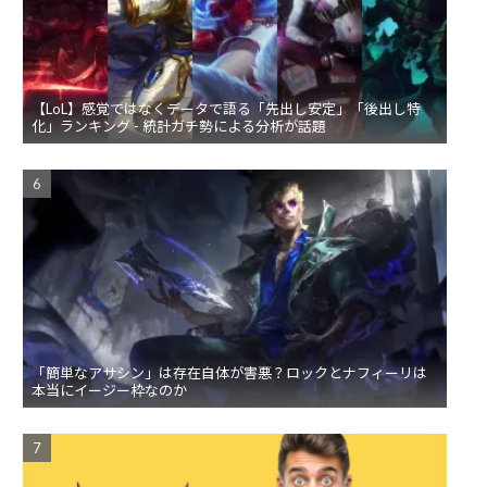
【LoL】感覚ではなくデータで語る「先出し安定」「後出し特
化」ランキング - 統計ガチ勢による分析が話題
「簡単なアサシン」は存在自体が害悪？ロックとナフィーリは
本当にイージー枠なのか