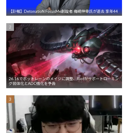
【訃報】DetonatioN FocusMe創設者 梅崎伸幸氏が逝去 享年44
26.16でボットレーンのメイジに調整、Riotがサポートローミン
グ弱体化とADC強化を予告