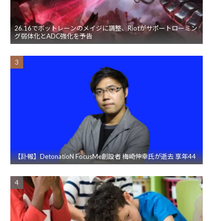
26.16でボットレーンのメイジに調整、Riotがサポートローミン
グ弱体化とADC強化を予告
【訃報】DetonatioN FocusMe創設者 梅崎伸幸氏が逝去 享年44