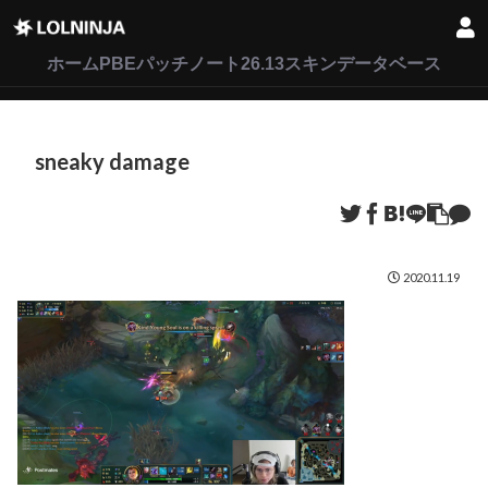
LoL
VALORANT
2XKO
ホーム
PBEパッチノート26.13
スキンデータベース
sneaky damage
2020.11.19