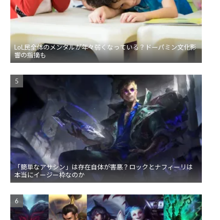
LoL民全体のメンタルが年々弱くなっている？ドーパミン文化影
響の指摘も
「簡単なアサシン」は存在自体が害悪？ロックとナフィーリは
本当にイージー枠なのか