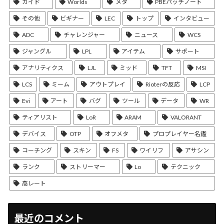
ガイド
Worlds
メタ
PBEパッチノート
その他
ビギナー
LEC
トップ
インタビュー
ADC
チャレンジャー
ニュース
WCS
ジャングル
LPL
アイテム
サポート
アナリティクス
LJL
ミッド
TFT
MSI
LCS
ミーム
アウトプレイ
Rioterの反応
LCP
Evi
アート
バグ
ツール
データ
WR
ティアリスト
LoR
ARAM
VALORANT
デバイス
OTP
オフメタ
プロプレイヤー名鑑
コーチング
スキン
FS
ワイリフ
アサシン
ランク
ストリーマー
Lo
テクニック
高レート
最近のコメント