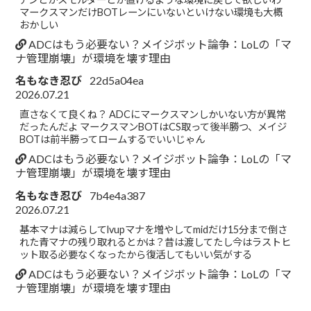
マークスマンだけBOTレーンにいないといけない環境も大概
おかしい
ADCはもう必要ない？メイジボット論争：LoLの「マ
ナ管理崩壊」が環境を壊す理由
名もなき忍び
22d5a04ea
2026.07.21
直さなくて良くね？ ADCにマークスマンしかいない方が異常
だったんだよ マークスマンBOTはCS取って後半勝つ、メイジ
BOTは前半勝ってロームするでいいじゃん
ADCはもう必要ない？メイジボット論争：LoLの「マ
ナ管理崩壊」が環境を壊す理由
名もなき忍び
7b4e4a387
2026.07.21
基本マナは減らしてlvupマナを増やしてmidだけ15分まで倒さ
れた青マナの残り取れるとかは？昔は渡してたし今はラストヒ
ット取る必要なくなったから復活してもいい気がする
ADCはもう必要ない？メイジボット論争：LoLの「マ
ナ管理崩壊」が環境を壊す理由