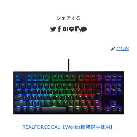
シェアする
発起忍
REALFORCE GX1【Worlds優勝選手使用】