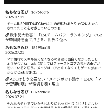
名もなき忍び
1d76f6cf6
2026.07.31
チームINSPIREDはEG時代に1-8(8連敗)あたりでG2にわから
されてたことを考慮しているのかね
欧米勢大歓喜！「LoLチームパワーランキング」でG2
が韓国勢を全て押さえ、世界２位へ
名もなき忍び
18195aa15
2026.07.21
マナ枯れてスキル使えなくなるの普通に面白くなかったしし
ょうがないね。 adcに関してはファーストコアの素材の弱さが
効いていると思う。メイジはコア出来てなくてもゲーム参加で
きるけどadcは無理。 ...
ADCはもう必要ない？メイジボット論争：LoLの「マ
ナ管理崩壊」が環境を壊す理由
名もなき忍び
032edda1e
2026.07.21
それならそれで良いから代わりにもっとMIDにゼリとかルシ
アンとかスモルダーとか置けるような環境に戻して欲しいわ