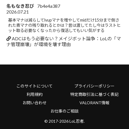
名もなき忍び
7b4e4a387
2026.07.21
基本マナは減らしてlvupマナを増やしてmidだけ15分まで倒さ
れた青マナの残り取れるとかは？昔は渡してたし今はラストヒ
ット取る必要なくなったから復活してもいい気がする
ADCはもう必要ない？メイジボット論争：LoLの「マ
ナ管理崩壊」が環境を壊す理由
このサイトについて
プライバシーポリシー
利用規約
特定商取引法に基づく表記
お問い合わせ
VALORANT情報
お仕事のご相談
© 2017-2026 LoL忍者.