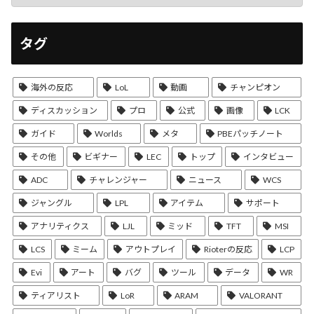
タグ
海外の反応
LoL
動画
チャンピオン
ディスカッション
プロ
公式
画像
LCK
ガイド
Worlds
メタ
PBEパッチノート
その他
ビギナー
LEC
トップ
インタビュー
ADC
チャレンジャー
ニュース
WCS
ジャングル
LPL
アイテム
サポート
アナリティクス
LJL
ミッド
TFT
MSI
LCS
ミーム
アウトプレイ
Rioterの反応
LCP
Evi
アート
バグ
ツール
データ
WR
ティアリスト
LoR
ARAM
VALORANT