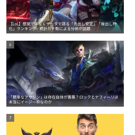
【LoL】感覚ではなくデータで語る「先出し安定」「後出し特
化」ランキング - 統計ガチ勢による分析が話題
「簡単なアサシン」は存在自体が害悪？ロックとナフィーリは
本当にイージー枠なのか