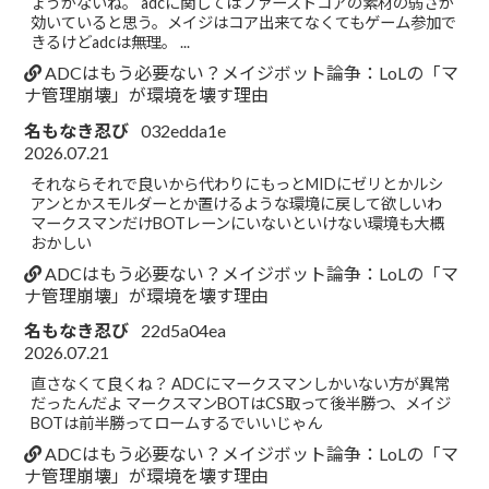
ょうがないね。 adcに関してはファーストコアの素材の弱さが
効いていると思う。メイジはコア出来てなくてもゲーム参加で
きるけどadcは無理。 ...
ADCはもう必要ない？メイジボット論争：LoLの「マ
ナ管理崩壊」が環境を壊す理由
名もなき忍び
032edda1e
2026.07.21
それならそれで良いから代わりにもっとMIDにゼリとかルシ
アンとかスモルダーとか置けるような環境に戻して欲しいわ
マークスマンだけBOTレーンにいないといけない環境も大概
おかしい
ADCはもう必要ない？メイジボット論争：LoLの「マ
ナ管理崩壊」が環境を壊す理由
名もなき忍び
22d5a04ea
2026.07.21
直さなくて良くね？ ADCにマークスマンしかいない方が異常
だったんだよ マークスマンBOTはCS取って後半勝つ、メイジ
BOTは前半勝ってロームするでいいじゃん
ADCはもう必要ない？メイジボット論争：LoLの「マ
ナ管理崩壊」が環境を壊す理由