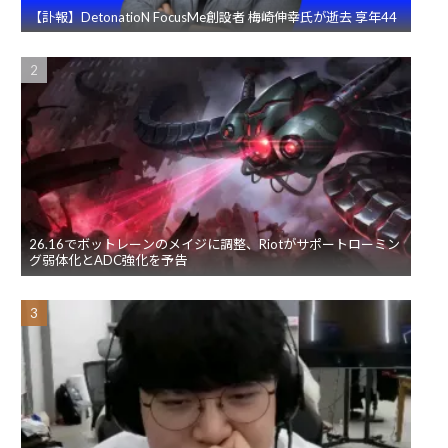
【訃報】DetonatioN FocusMe創設者 梅崎伸幸氏が逝去 享年44
26.16でボットレーンのメイジに調整、Riotがサポートローミン
グ弱体化とADC強化を予告