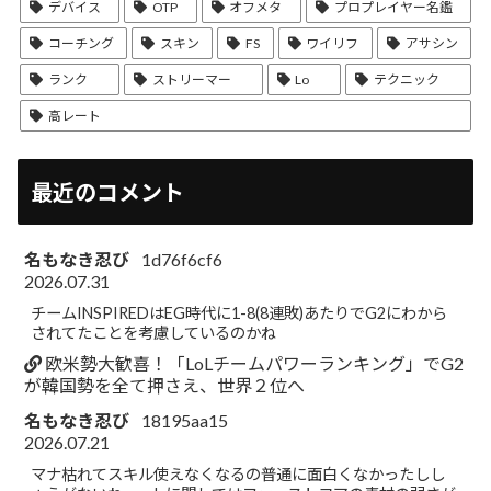
デバイス
OTP
オフメタ
プロプレイヤー名鑑
コーチング
スキン
FS
ワイリフ
アサシン
ランク
ストリーマー
Lo
テクニック
高レート
最近のコメント
名もなき忍び
1d76f6cf6
2026.07.31
チームINSPIREDはEG時代に1-8(8連敗)あたりでG2にわから
されてたことを考慮しているのかね
欧米勢大歓喜！「LoLチームパワーランキング」でG2
が韓国勢を全て押さえ、世界２位へ
名もなき忍び
18195aa15
2026.07.21
マナ枯れてスキル使えなくなるの普通に面白くなかったしし