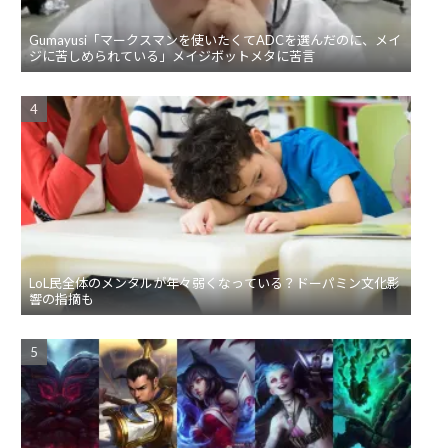
Gumayusi「マークスマンを使いたくてADCを選んだのに、メイ
ジに苦しめられている」メイジボットメタに苦言
LoL民全体のメンタルが年々弱くなっている？ドーパミン文化影
響の指摘も