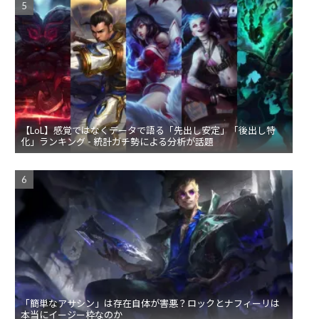
【LoL】感覚ではなくデータで語る「先出し安定」「後出し特
化」ランキング - 統計ガチ勢による分析が話題
「簡単なアサシン」は存在自体が害悪？ロックとナフィーリは
本当にイージー枠なのか