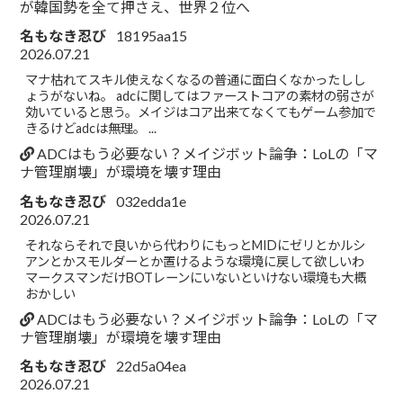
が韓国勢を全て押さえ、世界２位へ
名もなき忍び
18195aa15
2026.07.21
マナ枯れてスキル使えなくなるの普通に面白くなかったしし
ょうがないね。 adcに関してはファーストコアの素材の弱さが
効いていると思う。メイジはコア出来てなくてもゲーム参加で
きるけどadcは無理。 ...
ADCはもう必要ない？メイジボット論争：LoLの「マ
ナ管理崩壊」が環境を壊す理由
名もなき忍び
032edda1e
2026.07.21
それならそれで良いから代わりにもっとMIDにゼリとかルシ
アンとかスモルダーとか置けるような環境に戻して欲しいわ
マークスマンだけBOTレーンにいないといけない環境も大概
おかしい
ADCはもう必要ない？メイジボット論争：LoLの「マ
ナ管理崩壊」が環境を壊す理由
名もなき忍び
22d5a04ea
2026.07.21