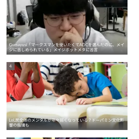
Gumayusi「マークスマンを使いたくてADCを選んだのに、メイ
ジに苦しめられている」メイジボットメタに苦言
LoL民全体のメンタルが年々弱くなっている？ドーパミン文化影
響の指摘も