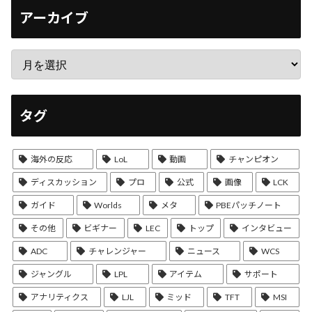
アーカイブ
タグ
海外の反応
LoL
動画
チャンピオン
ディスカッション
プロ
公式
画像
LCK
ガイド
Worlds
メタ
PBEパッチノート
その他
ビギナー
LEC
トップ
インタビュー
ADC
チャレンジャー
ニュース
WCS
ジャングル
LPL
アイテム
サポート
アナリティクス
LJL
ミッド
TFT
MSI