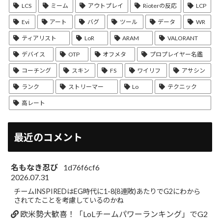
LCS
ミーム
アウトプレイ
Rioterの反応
LCP
Evi
アート
バグ
ツール
データ
WR
ティアリスト
LoR
ARAM
VALORANT
デバイス
OTP
オフメタ
プロプレイヤー名鑑
コーチング
スキン
FS
ワイリフ
アサシン
ランク
ストリーマー
Lo
テクニック
高レート
最近のコメント
名もなき忍び
1d76f6cf6
2026.07.31
チームINSPIREDはEG時代に1-8(8連敗)あたりでG2にわから
されてたことを考慮しているのかね
欧米勢大歓喜！「LoLチームパワーランキング」でG2