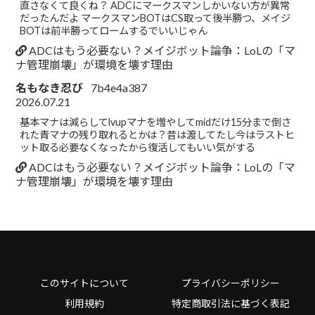
直さなくて良くね？ ADCにマークスマンしかいない方が異常
だったんだよ マークスマンBOTはCS取って後半勝つ、メイジ
BOTは前半勝ってロームするでいいじゃん
ADCはもう必要ない？メイジボット論争：LoLの「マ
ナ管理崩壊」が環境を壊す理由
名もなき忍び
7b4e4a387
2026.07.21
基本マナは減らしてlvupマナを増やしてmidだけ15分まで倒さ
れた青マナの残り取れるとかは？昔は渡してたし今はラストヒ
ット取る必要なくなったから復活してもいい気がする
ADCはもう必要ない？メイジボット論争：LoLの「マ
ナ管理崩壊」が環境を壊す理由
このサイトについて
プライバシーポリシー
利用規約
特定商取引法に基づく表記