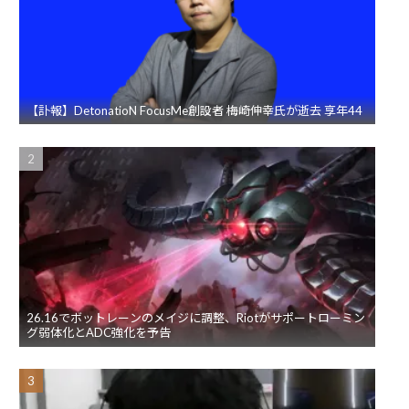
【訃報】DetonatioN FocusMe創設者 梅崎伸幸氏が逝去 享年44
26.16でボットレーンのメイジに調整、Riotがサポートローミン
グ弱体化とADC強化を予告