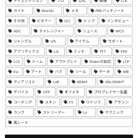
ディスカッション
プロ
公式
画像
LCK
ガイド
Worlds
メタ
PBEパッチノート
その他
ビギナー
LEC
トップ
インタビュー
ADC
チャレンジャー
ニュース
WCS
ジャングル
LPL
アイテム
サポート
アナリティクス
LJL
ミッド
TFT
MSI
LCS
ミーム
アウトプレイ
Rioterの反応
LCP
Evi
アート
バグ
ツール
データ
WR
ティアリスト
LoR
ARAM
VALORANT
デバイス
OTP
オフメタ
プロプレイヤー名鑑
コーチング
スキン
FS
ワイリフ
アサシン
ランク
ストリーマー
Lo
テクニック
高レート