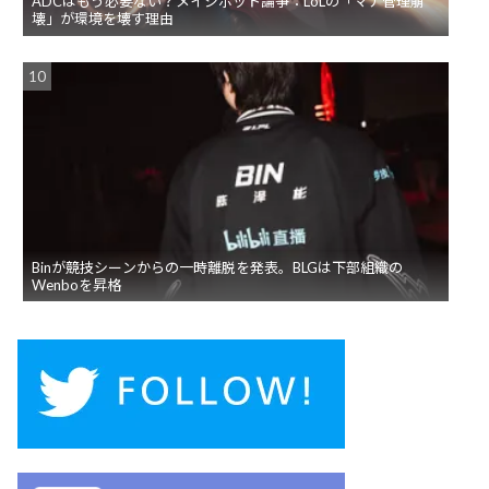
ADCはもう必要ない？メイジボット論争：LoLの「マナ管理崩
壊」が環境を壊す理由
Binが競技シーンからの一時離脱を発表。BLGは下部組織の
Wenboを昇格