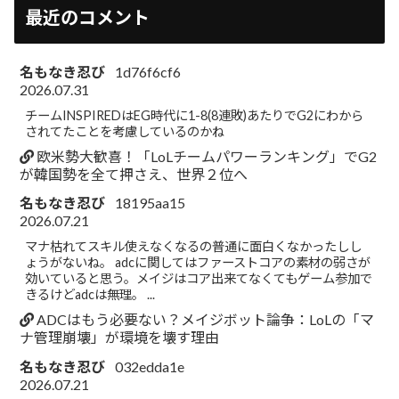
最近のコメント
名もなき忍び
1d76f6cf6
2026.07.31
チームINSPIREDはEG時代に1-8(8連敗)あたりでG2にわから
されてたことを考慮しているのかね
欧米勢大歓喜！「LoLチームパワーランキング」でG2
が韓国勢を全て押さえ、世界２位へ
名もなき忍び
18195aa15
2026.07.21
マナ枯れてスキル使えなくなるの普通に面白くなかったしし
ょうがないね。 adcに関してはファーストコアの素材の弱さが
効いていると思う。メイジはコア出来てなくてもゲーム参加で
きるけどadcは無理。 ...
ADCはもう必要ない？メイジボット論争：LoLの「マ
ナ管理崩壊」が環境を壊す理由
名もなき忍び
032edda1e
2026.07.21