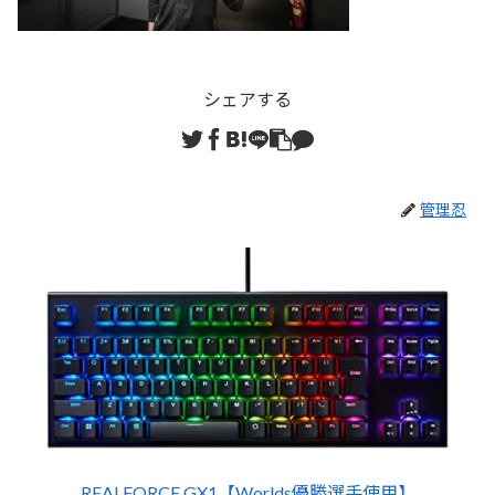
シェアする
管理忍
REALFORCE GX1【Worlds優勝選手使用】