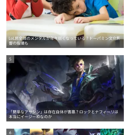
LoL民全体のメンタルが年々弱くなっている？ドーパミン文化影
響の指摘も
「簡単なアサシン」は存在自体が害悪？ロックとナフィーリは
本当にイージー枠なのか