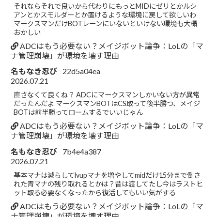
それならそれで良いから代わりにもっとMIDにゼリとかルシ
アンとかスモルダーとか置けるような環境に戻して欲しいわ
マークスマンだけBOTレーンにいないといけない環境も大概
おかしい
ADCはもう必要ない？メイジボット論争：LoLの「マ
ナ管理崩壊」が環境を壊す理由
名もなき忍び
22d5a04ea
2026.07.21
直さなくて良くね？ ADCにマークスマンしかいない方が異常
だったんだよ マークスマンBOTはCS取って後半勝つ、メイジ
BOTは前半勝ってロームするでいいじゃん
ADCはもう必要ない？メイジボット論争：LoLの「マ
ナ管理崩壊」が環境を壊す理由
名もなき忍び
7b4e4a387
2026.07.21
基本マナは減らしてlvupマナを増やしてmidだけ15分まで倒さ
れた青マナの残り取れるとかは？昔は渡してたし今はラストヒ
ット取る必要なくなったから復活してもいい気がする
ADCはもう必要ない？メイジボット論争：LoLの「マ
ナ管理崩壊」が環境を壊す理由