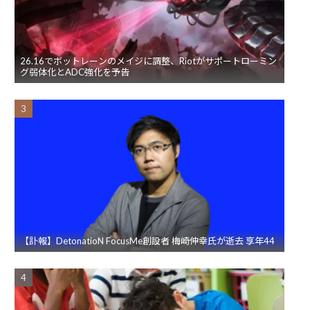
26.16でボットレーンのメイジに調整、Riotがサポートローミン
グ弱体化とADC強化を予告
【訃報】DetonatioN FocusMe創設者 梅崎伸幸氏が逝去 享年44