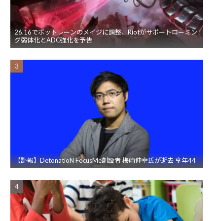
26.16でボットレーンのメイジに調整、Riotがサポートローミン
グ弱体化とADC強化を予告
【訃報】DetonatioN FocusMe創設者 梅崎伸幸氏が逝去 享年44