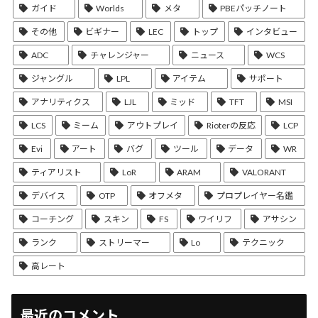
ガイド
Worlds
メタ
PBEパッチノート
その他
ビギナー
LEC
トップ
インタビュー
ADC
チャレンジャー
ニュース
WCS
ジャングル
LPL
アイテム
サポート
アナリティクス
LJL
ミッド
TFT
MSI
LCS
ミーム
アウトプレイ
Rioterの反応
LCP
Evi
アート
バグ
ツール
データ
WR
ティアリスト
LoR
ARAM
VALORANT
デバイス
OTP
オフメタ
プロプレイヤー名鑑
コーチング
スキン
FS
ワイリフ
アサシン
ランク
ストリーマー
Lo
テクニック
高レート
最近のコメント