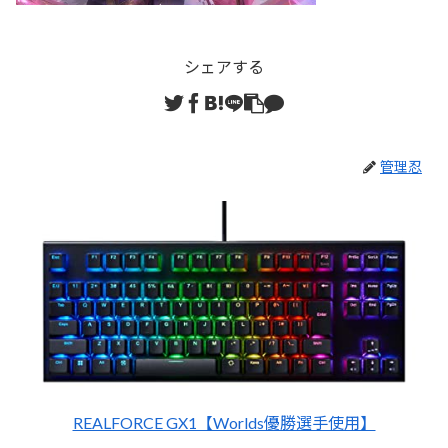
シェアする
管理忍
REALFORCE GX1【Worlds優勝選手使用】