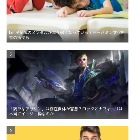
LoL民全体のメンタルが年々弱くなっている？ドーパミン文化影
響の指摘も
「簡単なアサシン」は存在自体が害悪？ロックとナフィーリは
本当にイージー枠なのか