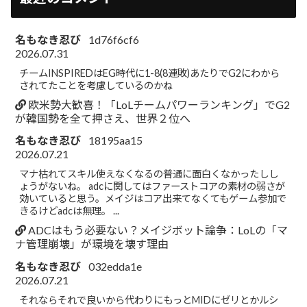
名もなき忍び
1d76f6cf6
2026.07.31
チームINSPIREDはEG時代に1-8(8連敗)あたりでG2にわから
されてたことを考慮しているのかね
欧米勢大歓喜！「LoLチームパワーランキング」でG2
が韓国勢を全て押さえ、世界２位へ
名もなき忍び
18195aa15
2026.07.21
マナ枯れてスキル使えなくなるの普通に面白くなかったしし
ょうがないね。 adcに関してはファーストコアの素材の弱さが
効いていると思う。メイジはコア出来てなくてもゲーム参加で
きるけどadcは無理。 ...
ADCはもう必要ない？メイジボット論争：LoLの「マ
ナ管理崩壊」が環境を壊す理由
名もなき忍び
032edda1e
2026.07.21
それならそれで良いから代わりにもっとMIDにゼリとかルシ