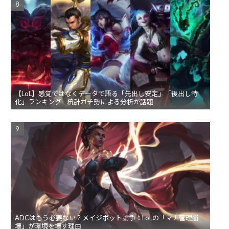
【LoL】感覚ではなくデータで語る「先出し安定」「後出し特
化」ランキング - 統計ガチ勢による分析が話題
ADCはもう必要ない？メイジボット論争：LoLの「マナ管理崩
壊」が環境を壊す理由