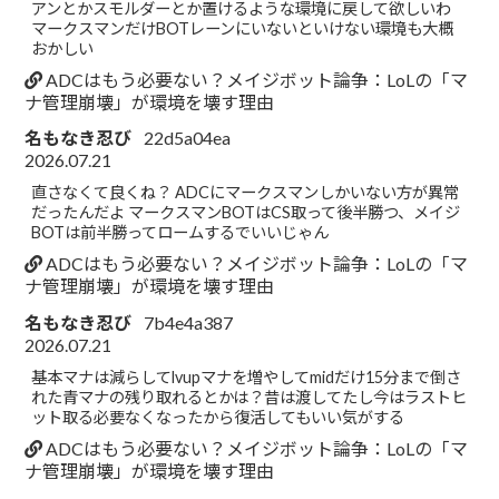
アンとかスモルダーとか置けるような環境に戻して欲しいわ
マークスマンだけBOTレーンにいないといけない環境も大概
おかしい
ADCはもう必要ない？メイジボット論争：LoLの「マ
ナ管理崩壊」が環境を壊す理由
名もなき忍び
22d5a04ea
2026.07.21
直さなくて良くね？ ADCにマークスマンしかいない方が異常
だったんだよ マークスマンBOTはCS取って後半勝つ、メイジ
BOTは前半勝ってロームするでいいじゃん
ADCはもう必要ない？メイジボット論争：LoLの「マ
ナ管理崩壊」が環境を壊す理由
名もなき忍び
7b4e4a387
2026.07.21
基本マナは減らしてlvupマナを増やしてmidだけ15分まで倒さ
れた青マナの残り取れるとかは？昔は渡してたし今はラストヒ
ット取る必要なくなったから復活してもいい気がする
ADCはもう必要ない？メイジボット論争：LoLの「マ
ナ管理崩壊」が環境を壊す理由