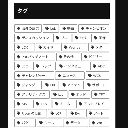
タグ
海外の反応
LoL
動画
チャンピオン
ディスカッション
プロ
公式
画像
LCK
ガイド
Worlds
メタ
PBEパッチノート
その他
ビギナー
LEC
トップ
インタビュー
ADC
チャレンジャー
ニュース
WCS
ジャングル
LPL
アイテム
サポート
アナリティクス
LJL
ミッド
TFT
MSI
LCS
ミーム
アウトプレイ
Rioterの反応
LCP
Evi
アート
バグ
ツール
データ
WR