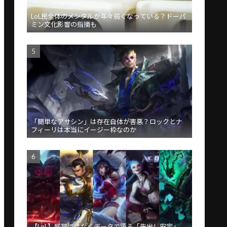
LoL民全体のメンタルが年々弱くなっている？ドーパ
ミン文化影響の指摘も
「簡単なアサシン」は存在自体が害悪？ロックとナ
フィーリは本当にイージー枠なのか
【LoL】感覚ではなくデータで語る「先出し安定」