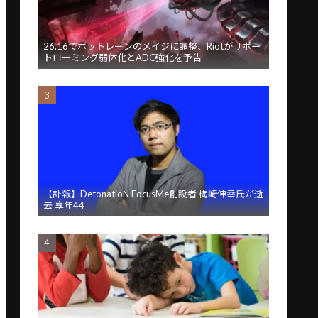
26.16でボットレーンのメイジに調整、Riotがサポー
トローミング弱体化とADC強化を予告
【訃報】DetonatioN FocusMe創設者 梅崎伸幸氏が逝
去 享年44