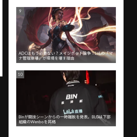
ADCはもう必要ない？メイジボット論争：LoLの「マ
ナ管理崩壊」が環境を壊す理由
Binが競技シーンからの一時離脱を発表。BLGは下部
組織のWenboを昇格