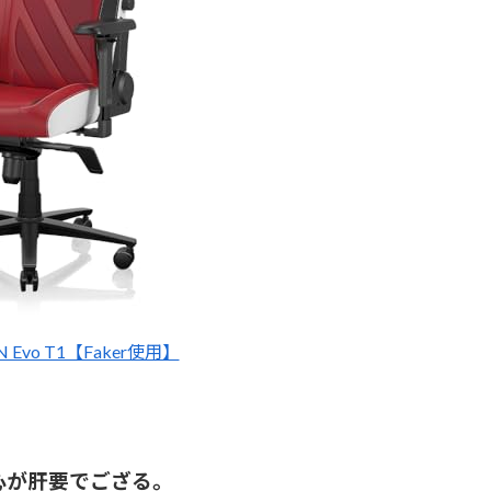
TAN Evo T1【Faker使用】
心が肝要でござる。