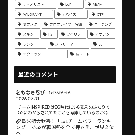
ティアリスト
LoR
ARAM
VALORANT
デバイス
OTP
オフメタ
プロプレイヤー名鑑
コーチング
スキン
FS
ワイリフ
アサシン
ランク
ストリーマー
Lo
テクニック
高レート
最近のコメント
名もなき忍び
1d76f6cf6
2026.07.31
チームINSPIREDはEG時代に1-8(8連敗)あたりで
G2にわからされてたことを考慮しているのかね
欧米勢大歓喜！「LoLチームパワーランキ
ング」でG2が韓国勢を全て押さえ、世界２位
へ