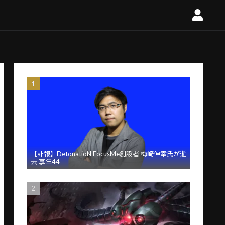
【訃報】DetonatioN FocusMe創設者 梅崎伸幸氏が逝
去 享年44