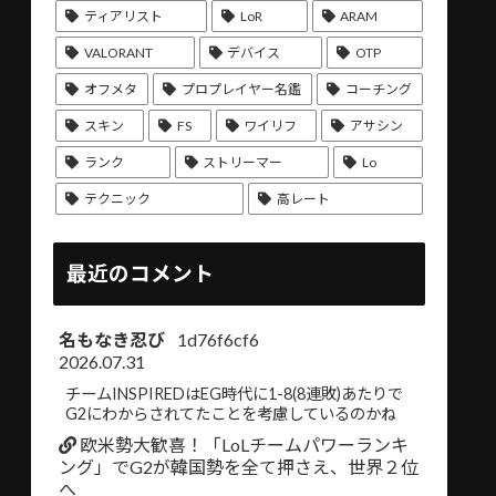
ティアリスト
LoR
ARAM
VALORANT
デバイス
OTP
オフメタ
プロプレイヤー名鑑
コーチング
スキン
FS
ワイリフ
アサシン
ランク
ストリーマー
Lo
テクニック
高レート
最近のコメント
名もなき忍び
1d76f6cf6
2026.07.31
チームINSPIREDはEG時代に1-8(8連敗)あたりで
G2にわからされてたことを考慮しているのかね
欧米勢大歓喜！「LoLチームパワーランキ
ング」でG2が韓国勢を全て押さえ、世界２位
へ