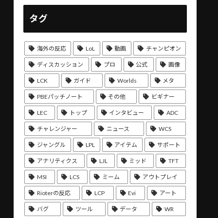
タグ
海外の反応
LoL
動画
チャンピオン
ディスカッション
プロ
公式
画像
LCK
ガイド
Worlds
メタ
PBEパッチノート
その他
ビギナー
LEC
トップ
インタビュー
ADC
チャレンジャー
ニュース
WCS
ジャングル
LPL
アイテム
サポート
アナリティクス
LJL
ミッド
TFT
MSI
LCS
ミーム
アウトプレイ
Rioterの反応
LCP
Evi
アート
バグ
ツール
データ
WR