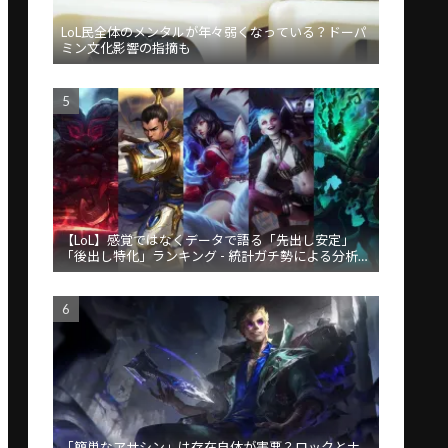
LoL民全体のメンタルが年々弱くなっている？ドーパ
ミン文化影響の指摘も
【LoL】感覚ではなくデータで語る「先出し安定」
「後出し特化」ランキング - 統計ガチ勢による分析が
話題
「簡単なアサシン」は存在自体が害悪？ロックとナ