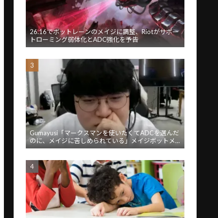
26.16でボットレーンのメイジに調整、Riotがサポー
トローミング弱体化とADC強化を予告
Gumayusi「マークスマンを使いたくてADCを選んだ
のに、メイジに苦しめられている」メイジボットメ
タに苦言