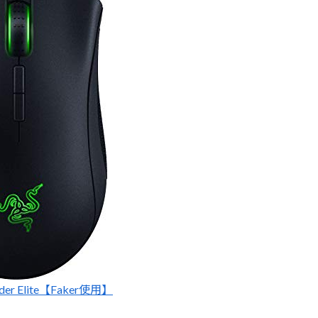
dder Elite【Faker使用】