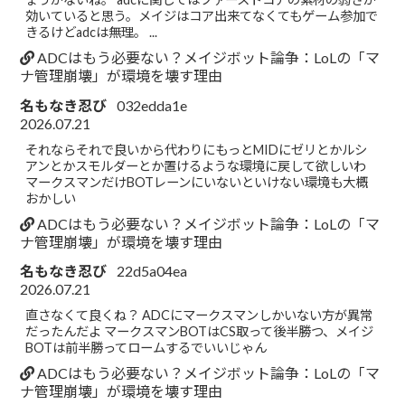
効いていると思う。メイジはコア出来てなくてもゲーム参加で
きるけどadcは無理。 ...
ADCはもう必要ない？メイジボット論争：LoLの「マ
ナ管理崩壊」が環境を壊す理由
名もなき忍び
032edda1e
2026.07.21
それならそれで良いから代わりにもっとMIDにゼリとかルシ
アンとかスモルダーとか置けるような環境に戻して欲しいわ
マークスマンだけBOTレーンにいないといけない環境も大概
おかしい
ADCはもう必要ない？メイジボット論争：LoLの「マ
ナ管理崩壊」が環境を壊す理由
名もなき忍び
22d5a04ea
2026.07.21
直さなくて良くね？ ADCにマークスマンしかいない方が異常
だったんだよ マークスマンBOTはCS取って後半勝つ、メイジ
BOTは前半勝ってロームするでいいじゃん
ADCはもう必要ない？メイジボット論争：LoLの「マ
ナ管理崩壊」が環境を壊す理由