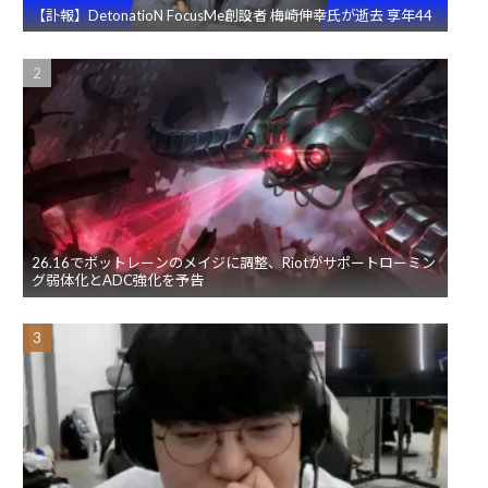
【訃報】DetonatioN FocusMe創設者 梅崎伸幸氏が逝去 享年44
26.16でボットレーンのメイジに調整、Riotがサポートローミン
グ弱体化とADC強化を予告