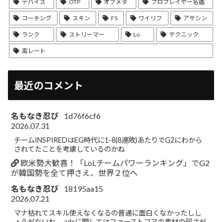
デバイス
OTP
オフメタ
プロプレイヤー名鑑
コーチング
スキン
FS
ワイリフ
アサシン
ランク
ストリーマー
Lo
テクニック
高レート
最近のコメント
名もなき忍び
1d76f6cf6
2026.07.31
チームINSPIREDはEG時代に1-8(8連敗)あたりでG2にわから
されてたことを考慮しているのかね
欧米勢大歓喜！「LoLチームパワーランキング」でG2
が韓国勢を全て押さえ、世界２位へ
名もなき忍び
18195aa15
2026.07.21
マナ枯れてスキル使えなくなるの普通に面白くなかったしし
ょうがないね。 adcに関してはファーストコアの素材の弱さが