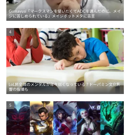
Gumayusi「マークスマンを使いたくてADCを選んだのに、メイ
ジに苦しめられている」メイジボットメタに苦言
LoL民全体のメンタルが年々弱くなっている？ドーパミン文化影
響の指摘も