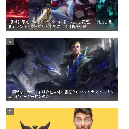
【LoL】感覚ではなくデータで語る「先出し安定」「後出し特
化」ランキング - 統計ガチ勢による分析が話題
「簡単なアサシン」は存在自体が害悪？ロックとナフィーリは
本当にイージー枠なのか