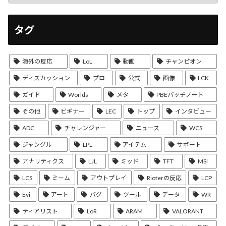
タグ
海外の反応
LoL
動画
チャンピオン
ディスカッション
プロ
公式
画像
LCK
ガイド
Worlds
メタ
PBEパッチノート
その他
ビギナー
LEC
トップ
インタビュー
ADC
チャレンジャー
ニュース
WCS
ジャングル
LPL
アイテム
サポート
アナリティクス
LJL
ミッド
TFT
MSI
LCS
ミーム
アウトプレイ
Rioterの反応
LCP
Evi
アート
バグ
ツール
データ
WR
ティアリスト
LoR
ARAM
VALORANT