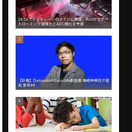
26.16でボットレーンのメイジに調整、Riotがサポー
トローミング弱体化とADC強化を予告
【訃報】DetonatioN FocusMe創設者 梅崎伸幸氏が逝
去 享年44