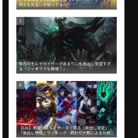
同士もお互いを知ってるの？
現在のモルデカイザーがあまりにも先出し安定すぎ
る「フィオラでも無理？」
【LoL】感覚ではなくデータで語る「先出し安定」
「後出し特化」ランキング - 統計ガチ勢による分析が
話題