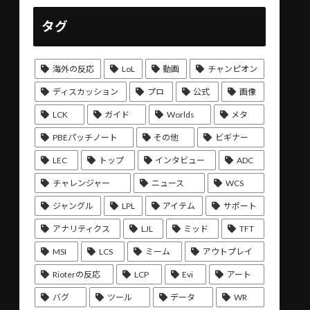
タグ
海外の反応
LoL
動画
チャンピオン
ディスカッション
プロ
公式
画像
LCK
ガイド
Worlds
メタ
PBEパッチノート
その他
ビギナー
LEC
トップ
インタビュー
ADC
チャレンジャー
ニュース
WCS
ジャングル
LPL
アイテム
サポート
アナリティクス
LJL
ミッド
TFT
MSI
LCS
ミーム
アウトプレイ
Rioterの反応
LCP
Evi
アート
バグ
ツール
データ
WR