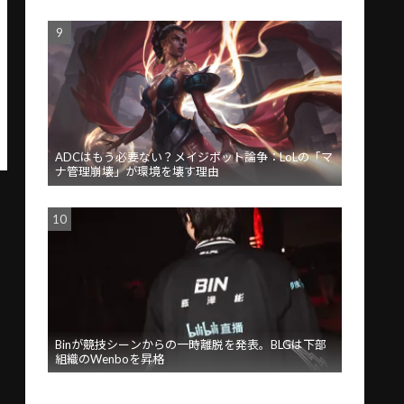
ADCはもう必要ない？メイジボット論争：LoLの「マ
ナ管理崩壊」が環境を壊す理由
Binが競技シーンからの一時離脱を発表。BLGは下部
組織のWenboを昇格