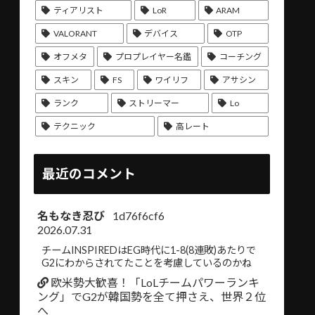
ティアリスト
LoR
ARAM
VALORANT
デバイス
OTP
オフメタ
プロプレイヤー名鑑
コーチング
スキン
FS
ワイリフ
アサシン
ランク
ストリーマー
Lo
テクニック
高レート
最近のコメント
名もなき忍び
1d76f6cf6
2026.07.31
チームINSPIREDはEG時代に1-8(8連敗)あたりで
G2にわからされてたことを考慮しているのかね
欧米勢大歓喜！「LoLチームパワーランキ
ング」でG2が韓国勢を全て押さえ、世界２位
へ