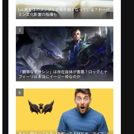
LoL民全体のメンタルが年々弱くなっている？ドーパ
ミン文化影響の指摘も
「簡単なアサシン」は存在自体が害悪？ロックとナ
フィーリは本当にイージー枠なのか
チャレ同士ってお互いを知ってるけどさ、アイアン