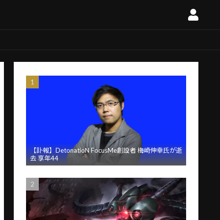
【訃報】DetonatioN FocusMe創設者 梅崎伸幸氏が逝
去 享年44