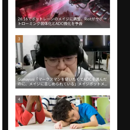
26.16でボットレーンのメイジに調整、Riotがサポー
トローミング弱体化とADC強化を予告
Gumayusi「マークスマンを使いたくてADCを選んだ
のに、メイジに苦しめられている」メイジボットメ
タに苦言