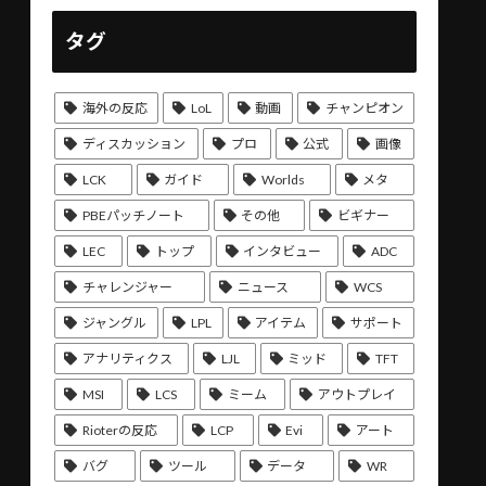
タグ
海外の反応
LoL
動画
チャンピオン
ディスカッション
プロ
公式
画像
LCK
ガイド
Worlds
メタ
PBEパッチノート
その他
ビギナー
LEC
トップ
インタビュー
ADC
チャレンジャー
ニュース
WCS
ジャングル
LPL
アイテム
サポート
アナリティクス
LJL
ミッド
TFT
MSI
LCS
ミーム
アウトプレイ
Rioterの反応
LCP
Evi
アート
バグ
ツール
データ
WR