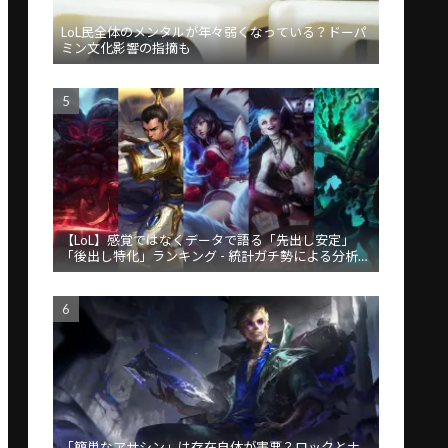
LoL民全体のメンタルが年々弱くなっている？ドーパ
ミン文化影響の指摘も
【LoL】感覚ではなくデータで語る「先出し安定」
「後出し特化」ランキング - 統計ガチ勢による分析が
話題
「簡単なアサシン」は存在自体が害悪？ロックとナ