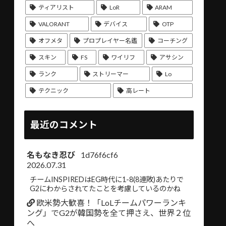
ティアリスト
LoR
ARAM
VALORANT
デバイス
OTP
オフメタ
プロプレイヤー名鑑
コーチング
スキン
FS
ワイリフ
アサシン
ランク
ストリーマー
Lo
テクニック
高レート
最近のコメント
名もなき忍び
1d76f6cf6
2026.07.31
チームINSPIREDはEG時代に1-8(8連敗)あたりで
G2にわからされてたことを考慮しているのかね
欧米勢大歓喜！「LoLチームパワーランキ
ング」でG2が韓国勢を全て押さえ、世界２位
へ