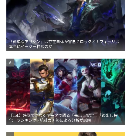
「簡単なアサシン」は存在自体が害悪？ロックとナフィーリは
本当にイージー枠なのか
【LoL】感覚ではなくデータで語る「先出し安定」「後出し特
化」ランキング - 統計ガチ勢による分析が話題