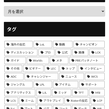
タグ
海外の反応
LoL
動画
チャンピオン
ディスカッション
プロ
公式
画像
LCK
ガイド
Worlds
メタ
PBEパッチノート
その他
ビギナー
LEC
トップ
インタビュー
ADC
チャレンジャー
ニュース
WCS
ジャングル
LPL
アイテム
サポート
アナリティクス
LJL
ミッド
TFT
MSI
LCS
ミーム
アウトプレイ
Rioterの反応
LCP
Evi
アート
バグ
ツール
データ
WR