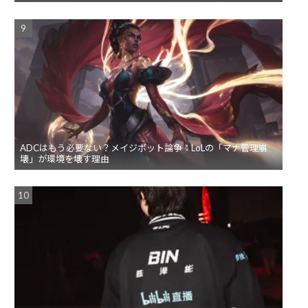
ADCはもう必要ない？メイジボット論争：LoLの「マナ管理崩
壊」が環境を壊す理由