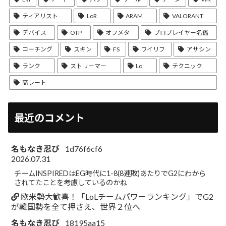
ティアリスト
LoR
ARAM
VALORANT
デバイス
OTP
オフメタ
プロプレイヤー名鑑
コーチング
スキン
FS
ワイリフ
アサシン
ランク
ストリーマー
Lo
テクニック
高レート
最近のコメント
名もなき忍び
1d76f6cf6
2026.07.31
チームINSPIREDはEG時代に1-8(8連敗)あたりでG2にわから
されてたことを考慮しているのかね
欧米勢大歓喜！「LoLチームパワーランキング」でG2
が韓国勢を全て押さえ、世界２位へ
名もなき忍び
18195aa15