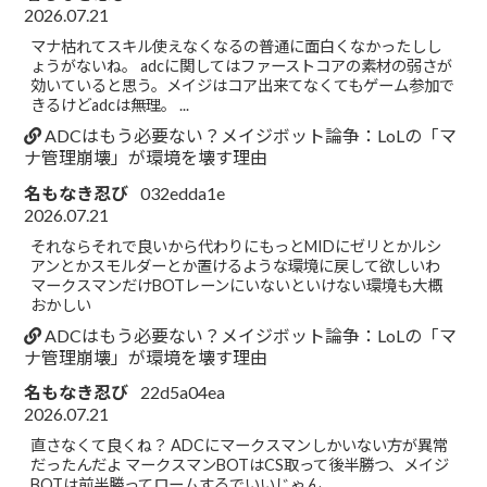
2026.07.21
マナ枯れてスキル使えなくなるの普通に面白くなかったしし
ょうがないね。 adcに関してはファーストコアの素材の弱さが
効いていると思う。メイジはコア出来てなくてもゲーム参加で
きるけどadcは無理。 ...
ADCはもう必要ない？メイジボット論争：LoLの「マ
ナ管理崩壊」が環境を壊す理由
名もなき忍び
032edda1e
2026.07.21
それならそれで良いから代わりにもっとMIDにゼリとかルシ
アンとかスモルダーとか置けるような環境に戻して欲しいわ
マークスマンだけBOTレーンにいないといけない環境も大概
おかしい
ADCはもう必要ない？メイジボット論争：LoLの「マ
ナ管理崩壊」が環境を壊す理由
名もなき忍び
22d5a04ea
2026.07.21
直さなくて良くね？ ADCにマークスマンしかいない方が異常
だったんだよ マークスマンBOTはCS取って後半勝つ、メイジ
BOTは前半勝ってロームするでいいじゃん