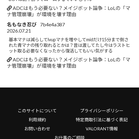
ADCはもう必要ない？メイジボット論争：LoLの「マ
ナ管理崩壊」が環境を壊す理由
名もなき忍び
7b4e4a387
2026.07.21
基本マナは減らしてlvupマナを増やしてmidだけ15分まで倒さ
れた青マナの残り取れるとかは？昔は渡してたし今はラストヒ
ット取る必要なくなったから復活してもいい気がする
ADCはもう必要ない？メイジボット論争：LoLの「マ
ナ管理崩壊」が環境を壊す理由
このサイトについて
プライバシーポリシー
利用規約
特定商取引法に基づく表記
お問い合わせ
VALORANT情報
お仕事のご相談