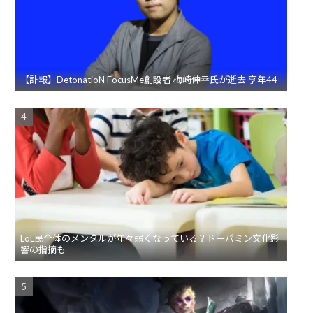
【訃報】DetonatioN FocusMe創設者 梅崎伸幸氏が逝去 享年44
LoL民全体のメンタルが年々弱くなっている？ドーパミン文化影
響の指摘も