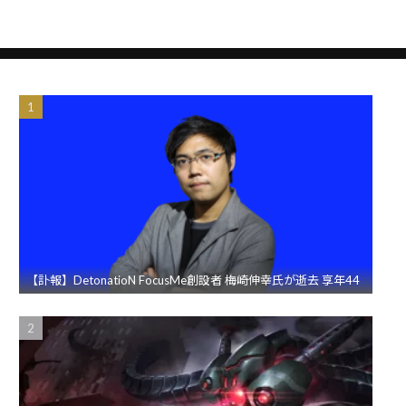
【訃報】DetonatioN FocusMe創設者 梅崎伸幸氏が逝去 享年44