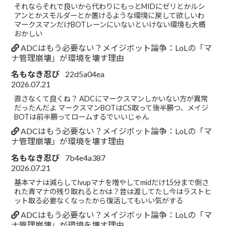
それならそれで良いから代わりにもっとMIDにゼリとかルシ
アンとかスモルダーとか置けるような環境に戻して欲しいわ
マークスマンだけBOTレーンにいないといけない環境も大概
おかしい
ADCはもう必要ない？メイジボット論争：LoLの「マ
ナ管理崩壊」が環境を壊す理由
名もなき忍び
22d5a04ea
2026.07.21
直さなくて良くね？ ADCにマークスマンしかいない方が異常
だったんだよ マークスマンBOTはCS取って後半勝つ、メイジ
BOTは前半勝ってロームするでいいじゃん
ADCはもう必要ない？メイジボット論争：LoLの「マ
ナ管理崩壊」が環境を壊す理由
名もなき忍び
7b4e4a387
2026.07.21
基本マナは減らしてlvupマナを増やしてmidだけ15分まで倒さ
れた青マナの残り取れるとかは？昔は渡してたし今はラストヒ
ット取る必要なくなったから復活してもいい気がする
ADCはもう必要ない？メイジボット論争：LoLの「マ
ナ管理崩壊」が環境を壊す理由