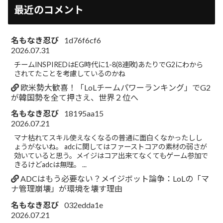
最近のコメント
名もなき忍び
1d76f6cf6
2026.07.31
チームINSPIREDはEG時代に1-8(8連敗)あたりでG2にわから
されてたことを考慮しているのかね
欧米勢大歓喜！「LoLチームパワーランキング」でG2
が韓国勢を全て押さえ、世界２位へ
名もなき忍び
18195aa15
2026.07.21
マナ枯れてスキル使えなくなるの普通に面白くなかったしし
ょうがないね。 adcに関してはファーストコアの素材の弱さが
効いていると思う。メイジはコア出来てなくてもゲーム参加で
きるけどadcは無理。 ...
ADCはもう必要ない？メイジボット論争：LoLの「マ
ナ管理崩壊」が環境を壊す理由
名もなき忍び
032edda1e
2026.07.21