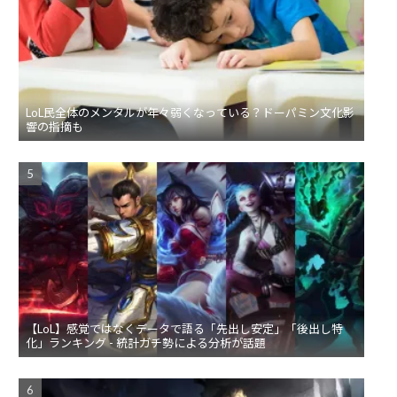
LoL民全体のメンタルが年々弱くなっている？ドーパミン文化影
響の指摘も
【LoL】感覚ではなくデータで語る「先出し安定」「後出し特
化」ランキング - 統計ガチ勢による分析が話題