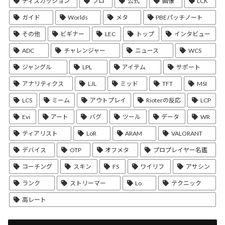
ディスカッション
プロ
公式
画像
LCK
ガイド
Worlds
メタ
PBEパッチノート
その他
ビギナー
LEC
トップ
インタビュー
ADC
チャレンジャー
ニュース
WCS
ジャングル
LPL
アイテム
サポート
アナリティクス
LJL
ミッド
TFT
MSI
LCS
ミーム
アウトプレイ
Rioterの反応
LCP
Evi
アート
バグ
ツール
データ
WR
ティアリスト
LoR
ARAM
VALORANT
デバイス
OTP
オフメタ
プロプレイヤー名鑑
コーチング
スキン
FS
ワイリフ
アサシン
ランク
ストリーマー
Lo
テクニック
高レート