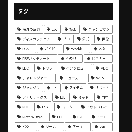
タグ
海外の反応
LoL
動画
チャンピオン
ディスカッション
プロ
公式
画像
LCK
ガイド
Worlds
メタ
PBEパッチノート
その他
ビギナー
LEC
トップ
インタビュー
ADC
チャレンジャー
ニュース
WCS
ジャングル
LPL
アイテム
サポート
アナリティクス
LJL
ミッド
TFT
MSI
LCS
ミーム
アウトプレイ
Rioterの反応
LCP
Evi
アート
バグ
ツール
データ
WR