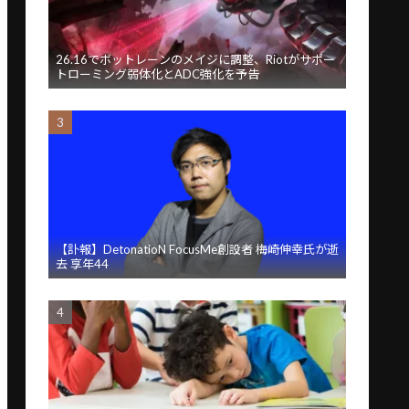
26.16でボットレーンのメイジに調整、Riotがサポー
トローミング弱体化とADC強化を予告
【訃報】DetonatioN FocusMe創設者 梅崎伸幸氏が逝
去 享年44