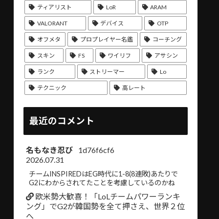
ティアリスト
LoR
ARAM
VALORANT
デバイス
OTP
オフメタ
プロプレイヤー名鑑
コーチング
スキン
FS
ワイリフ
アサシン
ランク
ストリーマー
Lo
テクニック
高レート
最近のコメント
名もなき忍び
1d76f6cf6
2026.07.31
チームINSPIREDはEG時代に1-8(8連敗)あたりで
G2にわからされてたことを考慮しているのかね
欧米勢大歓喜！「LoLチームパワーランキ
ング」でG2が韓国勢を全て押さえ、世界２位
へ