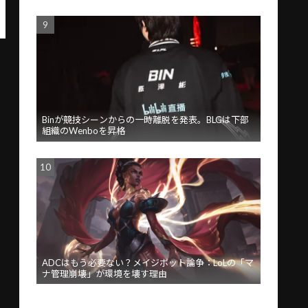
Binが競技シーンからの一時離脱を発表。BLGは下部
組織のWenboを昇格
ADCはもう必要ない？メイジボット論争：LoLの「マ
ナ管理崩壊」が環境を壊す理由