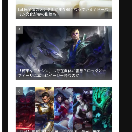
LoL民全体のメンタルが年々弱くなっている？ドーパ
ミン文化影響の指摘も
「簡単なアサシン」は存在自体が害悪？ロックとナ
フィーリは本当にイージー枠なのか
【LoL】感覚ではなくデータで語る「先出し安定」