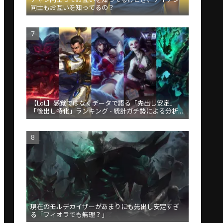
同士もお互いを知ってるの？
【LoL】感覚ではなくデータで語る「先出し安定」
「後出し特化」ランキング - 統計ガチ勢による分析が
話題
現在のモルデカイザーがあまりにも先出し安定すぎ
る「フィオラでも無理？」