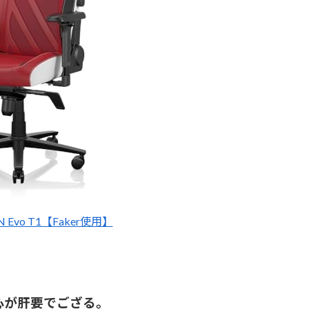
TAN Evo T1【Faker使用】
心が肝要でござる。