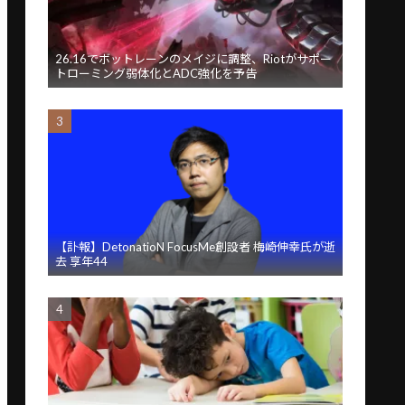
26.16でボットレーンのメイジに調整、Riotがサポー
トローミング弱体化とADC強化を予告
【訃報】DetonatioN FocusMe創設者 梅崎伸幸氏が逝
去 享年44