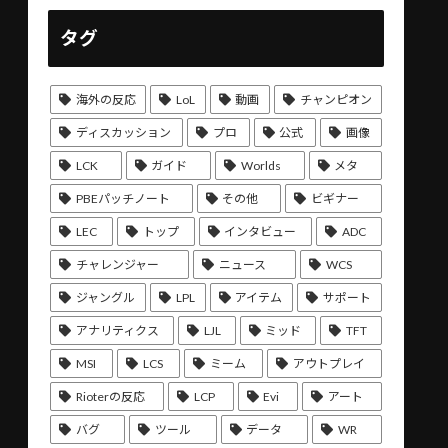
タグ
海外の反応
LoL
動画
チャンピオン
ディスカッション
プロ
公式
画像
LCK
ガイド
Worlds
メタ
PBEパッチノート
その他
ビギナー
LEC
トップ
インタビュー
ADC
チャレンジャー
ニュース
WCS
ジャングル
LPL
アイテム
サポート
アナリティクス
LJL
ミッド
TFT
MSI
LCS
ミーム
アウトプレイ
Rioterの反応
LCP
Evi
アート
バグ
ツール
データ
WR