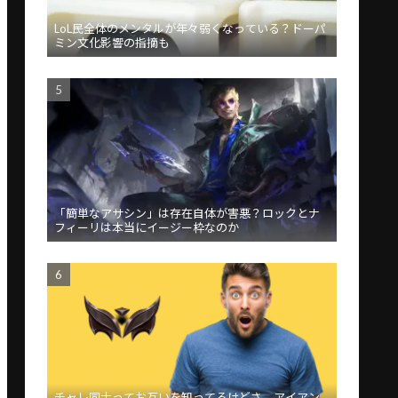
LoL民全体のメンタルが年々弱くなっている？ドーパ
ミン文化影響の指摘も
「簡単なアサシン」は存在自体が害悪？ロックとナ
フィーリは本当にイージー枠なのか
チャレ同士ってお互いを知ってるけどさ、アイアン