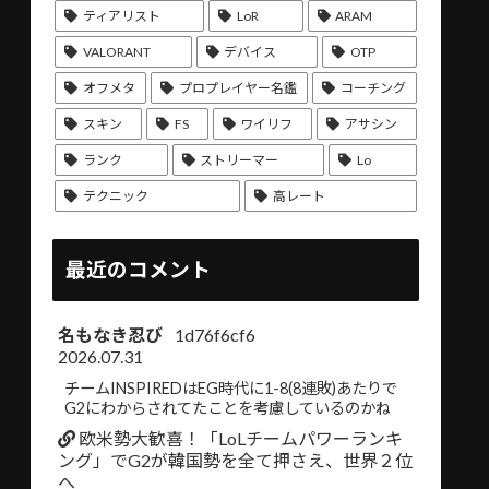
ティアリスト
LoR
ARAM
VALORANT
デバイス
OTP
オフメタ
プロプレイヤー名鑑
コーチング
スキン
FS
ワイリフ
アサシン
ランク
ストリーマー
Lo
テクニック
高レート
最近のコメント
名もなき忍び
1d76f6cf6
2026.07.31
チームINSPIREDはEG時代に1-8(8連敗)あたりで
G2にわからされてたことを考慮しているのかね
欧米勢大歓喜！「LoLチームパワーランキ
ング」でG2が韓国勢を全て押さえ、世界２位
へ