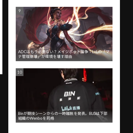
ADCはもう必要ない？メイジボット論争：LoLの「マ
ナ管理崩壊」が環境を壊す理由
Binが競技シーンからの一時離脱を発表。BLGは下部
組織のWenboを昇格