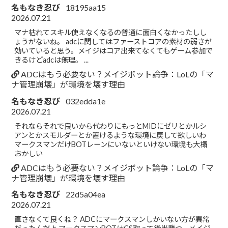
名もなき忍び
18195aa15
2026.07.21
マナ枯れてスキル使えなくなるの普通に面白くなかったしし
ょうがないね。 adcに関してはファーストコアの素材の弱さが
効いていると思う。メイジはコア出来てなくてもゲーム参加で
きるけどadcは無理。 ...
ADCはもう必要ない？メイジボット論争：LoLの「マ
ナ管理崩壊」が環境を壊す理由
名もなき忍び
032edda1e
2026.07.21
それならそれで良いから代わりにもっとMIDにゼリとかルシ
アンとかスモルダーとか置けるような環境に戻して欲しいわ
マークスマンだけBOTレーンにいないといけない環境も大概
おかしい
ADCはもう必要ない？メイジボット論争：LoLの「マ
ナ管理崩壊」が環境を壊す理由
名もなき忍び
22d5a04ea
2026.07.21
直さなくて良くね？ ADCにマークスマンしかいない方が異常