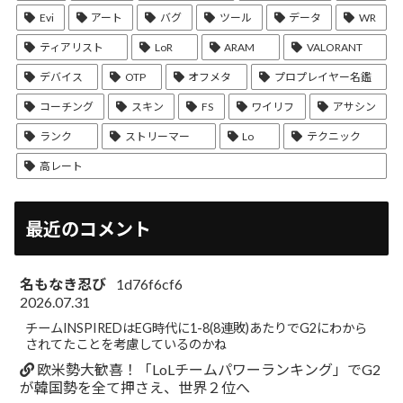
Evi
アート
バグ
ツール
データ
WR
ティアリスト
LoR
ARAM
VALORANT
デバイス
OTP
オフメタ
プロプレイヤー名鑑
コーチング
スキン
FS
ワイリフ
アサシン
ランク
ストリーマー
Lo
テクニック
高レート
最近のコメント
名もなき忍び
1d76f6cf6
2026.07.31
チームINSPIREDはEG時代に1-8(8連敗)あたりでG2にわから
されてたことを考慮しているのかね
欧米勢大歓喜！「LoLチームパワーランキング」でG2
が韓国勢を全て押さえ、世界２位へ