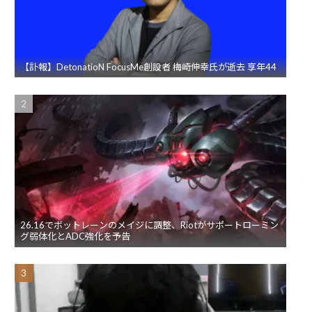
【訃報】DetonatioN FocusMe創設者 梅崎伸幸氏が逝去 享年44
26.16でボットレーンのメイジに調整、Riotがサポートローミン
グ弱体化とADC強化を予告