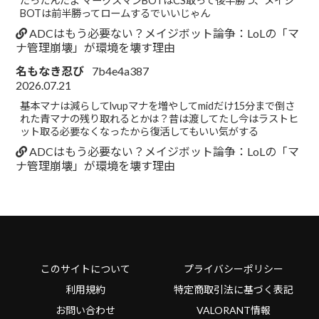
だったんだよ マークスマンBOTはCS取って後半勝つ、メイジ
BOTは前半勝ってロームするでいいじゃん
ADCはもう必要ない？メイジボット論争：LoLの「マ
ナ管理崩壊」が環境を壊す理由
名もなき忍び
7b4e4a387
2026.07.21
基本マナは減らしてlvupマナを増やしてmidだけ15分まで倒さ
れた青マナの残り取れるとかは？昔は渡してたし今はラストヒ
ット取る必要なくなったから復活してもいい気がする
ADCはもう必要ない？メイジボット論争：LoLの「マ
ナ管理崩壊」が環境を壊す理由
このサイトについて
プライバシーポリシー
利用規約
特定商取引法に基づく表記
お問い合わせ
VALORANT情報