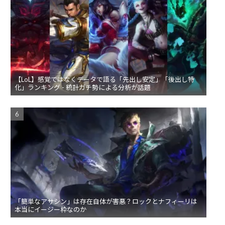
【LoL】感覚ではなくデータで語る「先出し安定」「後出し特
化」ランキング - 統計ガチ勢による分析が話題
「簡単なアサシン」は存在自体が害悪？ロックとナフィーリは
本当にイージー枠なのか