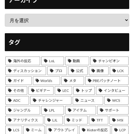
タグ
海外の反応
LoL
動画
チャンピオン
ディスカッション
プロ
公式
画像
LCK
ガイド
Worlds
メタ
PBEパッチノート
その他
ビギナー
LEC
トップ
インタビュー
ADC
チャレンジャー
ニュース
WCS
ジャングル
LPL
アイテム
サポート
アナリティクス
LJL
ミッド
TFT
MSI
LCS
ミーム
アウトプレイ
Rioterの反応
LCP