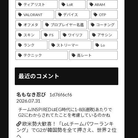
ティアリスト
LoR
ARAM
VALORANT
デバイス
OTP
オフメタ
プロプレイヤー名鑑
コーチング
スキン
FS
ワイリフ
アサシン
ランク
ストリーマー
Lo
テクニック
高レート
最近のコメント
名もなき忍び
1d76f6cf6
2026.07.31
チームINSPIREDはEG時代に1-8(8連敗)あたりで
G2にわからされてたことを考慮しているのかね
欧米勢大歓喜！「LoLチームパワーランキ
ング」でG2が韓国勢を全て押さえ、世界２位
へ