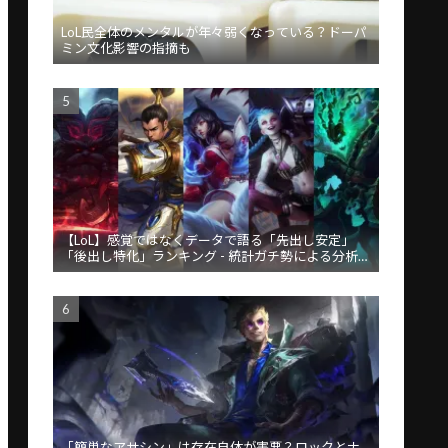
LoL民全体のメンタルが年々弱くなっている？ドーパ
ミン文化影響の指摘も
【LoL】感覚ではなくデータで語る「先出し安定」
「後出し特化」ランキング - 統計ガチ勢による分析が
話題
「簡単なアサシン」は存在自体が害悪？ロックとナ