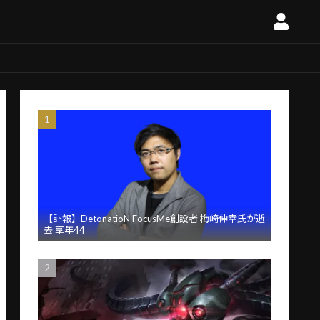
【訃報】DetonatioN FocusMe創設者 梅崎伸幸氏が逝
去 享年44