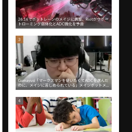
26.16でボットレーンのメイジに調整、Riotがサポー
トローミング弱体化とADC強化を予告
Gumayusi「マークスマンを使いたくてADCを選んだ
のに、メイジに苦しめられている」メイジボットメ
タに苦言