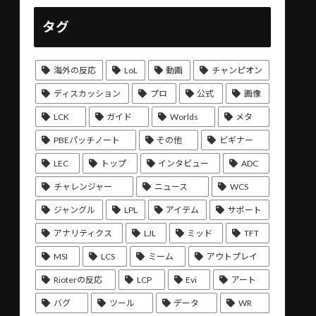
タグ
海外の反応
LoL
動画
チャンピオン
ディスカッション
プロ
公式
画像
LCK
ガイド
Worlds
メタ
PBEパッチノート
その他
ビギナー
LEC
トップ
インタビュー
ADC
チャレンジャー
ニュース
WCS
ジャングル
LPL
アイテム
サポート
アナリティクス
LJL
ミッド
TFT
MSI
LCS
ミーム
アウトプレイ
Rioterの反応
LCP
Evi
アート
バグ
ツール
データ
WR