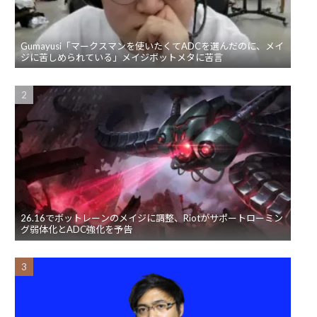
Gumayusi「マークスマンを使いたくてADCを選んだのに、メイ
ジに苦しめられている」メイジボットメタに苦言
26.16でボットレーンのメイジに調整、Riotがサポートローミン
グ弱体化とADC強化を予告