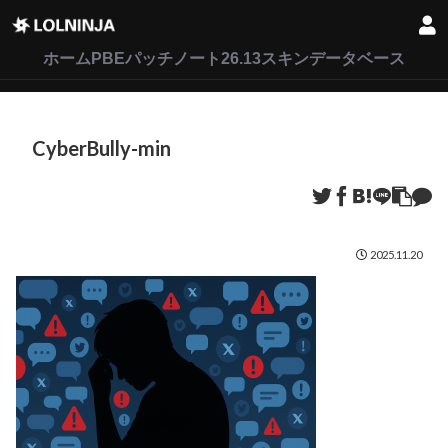
LoL
VALORANT
2XKO
ホーム
PBEパッチノート26.13
スキンデータベース
CyberBully-min
2025.11.20