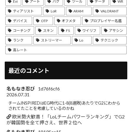
Evi
アート
バグ
ツール
データ
WR
ティアリスト
LoR
ARAM
VALORANT
デバイス
OTP
オフメタ
プロプレイヤー名鑑
コーチング
スキン
FS
ワイリフ
アサシン
ランク
ストリーマー
Lo
テクニック
高レート
最近のコメント
名もなき忍び
1d76f6cf6
2026.07.31
チームINSPIREDはEG時代に1-8(8連敗)あたりでG2にわから
されてたことを考慮しているのかね
欧米勢大歓喜！「LoLチームパワーランキング」でG2
が韓国勢を全て押さえ、世界２位へ
名もなき忍び
18195aa15