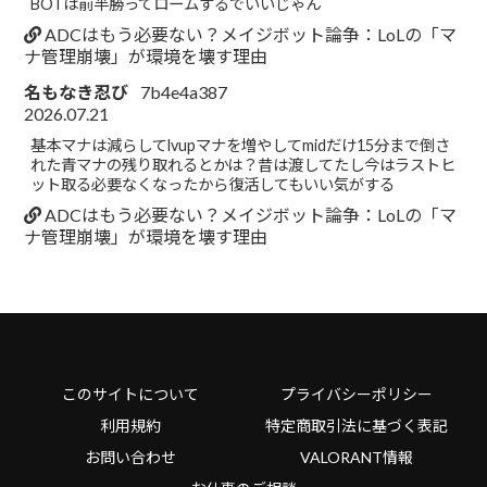
BOTは前半勝ってロームするでいいじゃん
ADCはもう必要ない？メイジボット論争：LoLの「マ
ナ管理崩壊」が環境を壊す理由
名もなき忍び
7b4e4a387
2026.07.21
基本マナは減らしてlvupマナを増やしてmidだけ15分まで倒さ
れた青マナの残り取れるとかは？昔は渡してたし今はラストヒ
ット取る必要なくなったから復活してもいい気がする
ADCはもう必要ない？メイジボット論争：LoLの「マ
ナ管理崩壊」が環境を壊す理由
このサイトについて
プライバシーポリシー
利用規約
特定商取引法に基づく表記
お問い合わせ
VALORANT情報