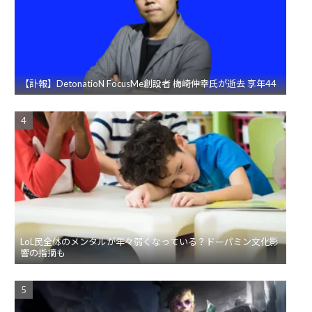
【訃報】DetonatioN FocusMe創設者 梅崎伸幸氏が逝去 享年44
LoL民全体のメンタルが年々弱くなっている？ドーパミン文化影
響の指摘も