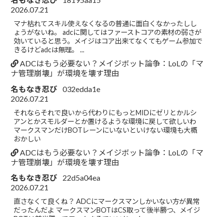
2026.07.21
マナ枯れてスキル使えなくなるの普通に面白くなかったしし
ょうがないね。 adcに関してはファーストコアの素材の弱さが
効いていると思う。メイジはコア出来てなくてもゲーム参加で
きるけどadcは無理。 ...
ADCはもう必要ない？メイジボット論争：LoLの「マ
ナ管理崩壊」が環境を壊す理由
名もなき忍び
032edda1e
2026.07.21
それならそれで良いから代わりにもっとMIDにゼリとかルシ
アンとかスモルダーとか置けるような環境に戻して欲しいわ
マークスマンだけBOTレーンにいないといけない環境も大概
おかしい
ADCはもう必要ない？メイジボット論争：LoLの「マ
ナ管理崩壊」が環境を壊す理由
名もなき忍び
22d5a04ea
2026.07.21
直さなくて良くね？ ADCにマークスマンしかいない方が異常
だったんだよ マークスマンBOTはCS取って後半勝つ、メイジ