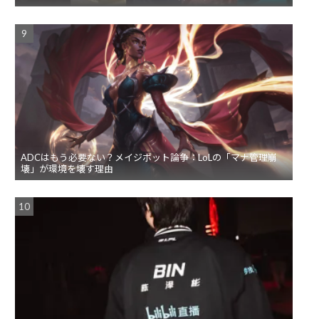
ADCはもう必要ない？メイジボット論争：LoLの「マナ管理崩
壊」が環境を壊す理由