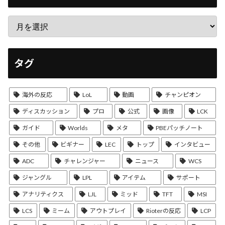
タグ
海外の反応
LoL
動画
チャンピオン
ディスカッション
プロ
公式
画像
LCK
ガイド
Worlds
メタ
PBEパッチノート
その他
ビギナー
LEC
トップ
インタビュー
ADC
チャレンジャー
ニュース
WCS
ジャングル
LPL
アイテム
サポート
アナリティクス
LJL
ミッド
TFT
MSI
LCS
ミーム
アウトプレイ
Rioterの反応
LCP