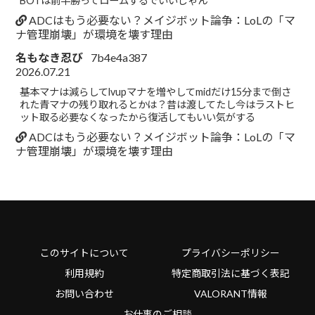
BOTは前半勝ってロームするでいいじゃん
ADCはもう必要ない？メイジボット論争：LoLの「マ
ナ管理崩壊」が環境を壊す理由
名もなき忍び
7b4e4a387
2026.07.21
基本マナは減らしてlvupマナを増やしてmidだけ15分まで倒さ
れた青マナの残り取れるとかは？昔は渡してたし今はラストヒ
ット取る必要なくなったから復活してもいい気がする
ADCはもう必要ない？メイジボット論争：LoLの「マ
ナ管理崩壊」が環境を壊す理由
このサイトについて
プライバシーポリシー
利用規約
特定商取引法に基づく表記
お問い合わせ
VALORANT情報
お仕事のご相談