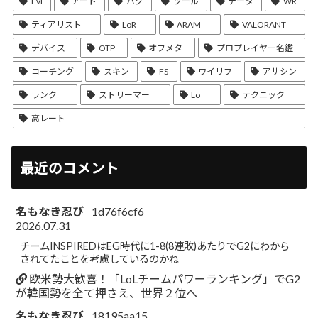
Evi
アート
バグ
ツール
データ
WR
ティアリスト
LoR
ARAM
VALORANT
デバイス
OTP
オフメタ
プロプレイヤー名鑑
コーチング
スキン
FS
ワイリフ
アサシン
ランク
ストリーマー
Lo
テクニック
高レート
最近のコメント
名もなき忍び
1d76f6cf6
2026.07.31
チームINSPIREDはEG時代に1-8(8連敗)あたりでG2にわから
されてたことを考慮しているのかね
欧米勢大歓喜！「LoLチームパワーランキング」でG2
が韓国勢を全て押さえ、世界２位へ
名もなき忍び
18195aa15