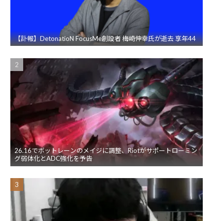
【訃報】DetonatioN FocusMe創設者 梅崎伸幸氏が逝去 享年44
26.16でボットレーンのメイジに調整、Riotがサポートローミン
グ弱体化とADC強化を予告