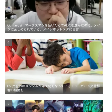
Gumayusi「マークスマンを使いたくてADCを選んだのに、メイ
ジに苦しめられている」メイジボットメタに苦言
LoL民全体のメンタルが年々弱くなっている？ドーパミン文化影
響の指摘も