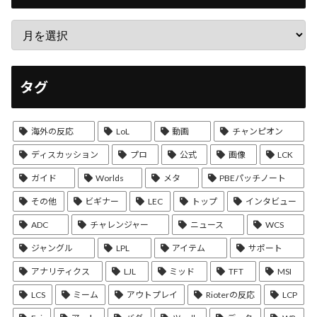
タグ
海外の反応
LoL
動画
チャンピオン
ディスカッション
プロ
公式
画像
LCK
ガイド
Worlds
メタ
PBEパッチノート
その他
ビギナー
LEC
トップ
インタビュー
ADC
チャレンジャー
ニュース
WCS
ジャングル
LPL
アイテム
サポート
アナリティクス
LJL
ミッド
TFT
MSI
LCS
ミーム
アウトプレイ
Rioterの反応
LCP