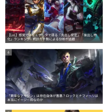
【LoL】感覚ではなくデータで語る「先出し安定」「後出し特
化」ランキング - 統計ガチ勢による分析が話題
「簡単なアサシン」は存在自体が害悪？ロックとナフィーリは
本当にイージー枠なのか