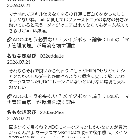
2026.07.21
マナ枯れてスキル使えなくなるの普通に面白くなかったしし
ょうがないね。 adcに関してはファーストコアの素材の弱さが
効いていると思う。メイジはコア出来てなくてもゲーム参加で
きるけどadcは無理。 ...
ADCはもう必要ない？メイジボット論争：LoLの「マ
ナ管理崩壊」が環境を壊す理由
名もなき忍び
032edda1e
2026.07.21
それならそれで良いから代わりにもっとMIDにゼリとかルシ
アンとかスモルダーとか置けるような環境に戻して欲しいわ
マークスマンだけBOTレーンにいないといけない環境も大概
おかしい
ADCはもう必要ない？メイジボット論争：LoLの「マ
ナ管理崩壊」が環境を壊す理由
名もなき忍び
22d5a04ea
2026.07.21
直さなくて良くね？ ADCにマークスマンしかいない方が異常
だったんだよ マークスマンBOTはCS取って後半勝つ、メイジ