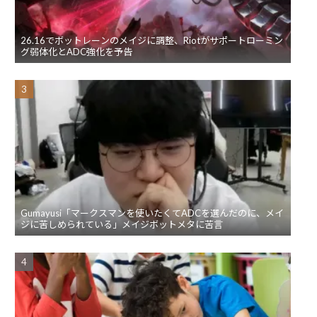
26.16でボットレーンのメイジに調整、Riotがサポートローミン
グ弱体化とADC強化を予告
Gumayusi「マークスマンを使いたくてADCを選んだのに、メイ
ジに苦しめられている」メイジボットメタに苦言