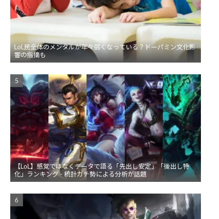
LoL民全体のメンタルが年々弱くなっている？ドーパミン文化影
響の指摘も
【LoL】感覚ではなくデータで語る「先出し安定」「後出し特
化」ランキング - 統計ガチ勢による分析が話題