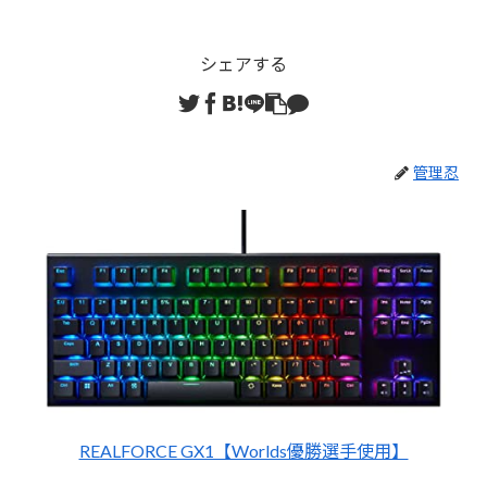
シェアする
管理忍
REALFORCE GX1【Worlds優勝選手使用】