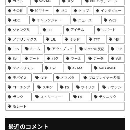
ガイド
Worlds
メタ
PBEパッチノート
その他
ビギナー
LEC
トップ
インタビュー
ADC
チャレンジャー
ニュース
WCS
ジャングル
LPL
アイテム
サポート
アナリティクス
LJL
ミッド
TFT
MSI
LCS
ミーム
アウトプレイ
Rioterの反応
LCP
Evi
アート
バグ
ツール
データ
WR
ティアリスト
LoR
ARAM
VALORANT
デバイス
OTP
オフメタ
プロプレイヤー名鑑
コーチング
スキン
FS
ワイリフ
アサシン
ランク
ストリーマー
Lo
テクニック
高レート
最近のコメント