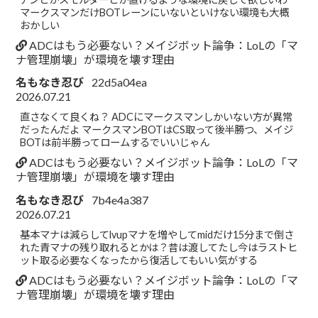
マークスマンだけBOTレーンにいないといけない環境も大概
おかしい
ADCはもう必要ない？メイジボット論争：LoLの「マ
ナ管理崩壊」が環境を壊す理由
名もなき忍び
22d5a04ea
2026.07.21
直さなくて良くね？ ADCにマークスマンしかいない方が異常
だったんだよ マークスマンBOTはCS取って後半勝つ、メイジ
BOTは前半勝ってロームするでいいじゃん
ADCはもう必要ない？メイジボット論争：LoLの「マ
ナ管理崩壊」が環境を壊す理由
名もなき忍び
7b4e4a387
2026.07.21
基本マナは減らしてlvupマナを増やしてmidだけ15分まで倒さ
れた青マナの残り取れるとかは？昔は渡してたし今はラストヒ
ット取る必要なくなったから復活してもいい気がする
ADCはもう必要ない？メイジボット論争：LoLの「マ
ナ管理崩壊」が環境を壊す理由