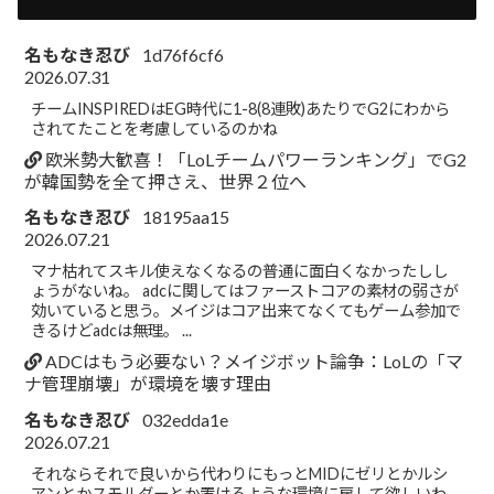
名もなき忍び
1d76f6cf6
2026.07.31
チームINSPIREDはEG時代に1-8(8連敗)あたりでG2にわから
されてたことを考慮しているのかね
欧米勢大歓喜！「LoLチームパワーランキング」でG2
が韓国勢を全て押さえ、世界２位へ
名もなき忍び
18195aa15
2026.07.21
マナ枯れてスキル使えなくなるの普通に面白くなかったしし
ょうがないね。 adcに関してはファーストコアの素材の弱さが
効いていると思う。メイジはコア出来てなくてもゲーム参加で
きるけどadcは無理。 ...
ADCはもう必要ない？メイジボット論争：LoLの「マ
ナ管理崩壊」が環境を壊す理由
名もなき忍び
032edda1e
2026.07.21
それならそれで良いから代わりにもっとMIDにゼリとかルシ
アンとかスモルダーとか置けるような環境に戻して欲しいわ