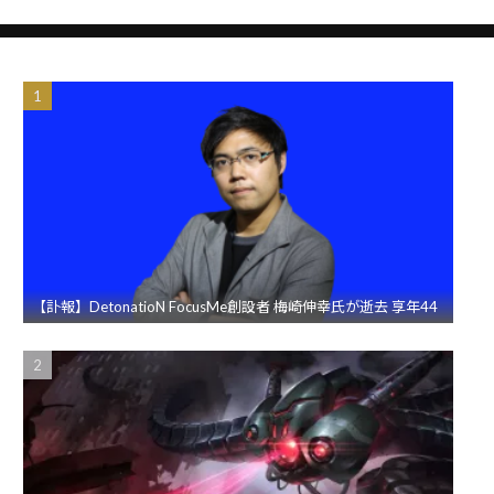
【訃報】DetonatioN FocusMe創設者 梅崎伸幸氏が逝去 享年44