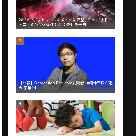
26.16でボットレーンのメイジに調整、Riotがサポー
トローミング弱体化とADC強化を予告
【訃報】DetonatioN FocusMe創設者 梅崎伸幸氏が逝
去 享年44