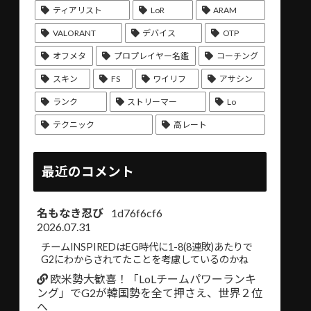
ティアリスト
LoR
ARAM
VALORANT
デバイス
OTP
オフメタ
プロプレイヤー名鑑
コーチング
スキン
FS
ワイリフ
アサシン
ランク
ストリーマー
Lo
テクニック
高レート
最近のコメント
名もなき忍び
1d76f6cf6
2026.07.31
チームINSPIREDはEG時代に1-8(8連敗)あたりで
G2にわからされてたことを考慮しているのかね
欧米勢大歓喜！「LoLチームパワーランキ
ング」でG2が韓国勢を全て押さえ、世界２位
へ