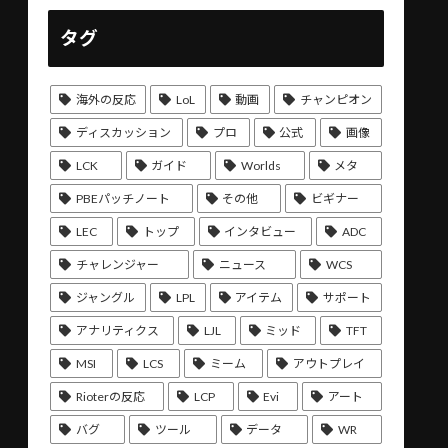
タグ
海外の反応
LoL
動画
チャンピオン
ディスカッション
プロ
公式
画像
LCK
ガイド
Worlds
メタ
PBEパッチノート
その他
ビギナー
LEC
トップ
インタビュー
ADC
チャレンジャー
ニュース
WCS
ジャングル
LPL
アイテム
サポート
アナリティクス
LJL
ミッド
TFT
MSI
LCS
ミーム
アウトプレイ
Rioterの反応
LCP
Evi
アート
バグ
ツール
データ
WR