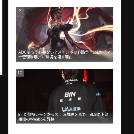
ADCはもう必要ない？メイジボット論争：LoLの「マ
ナ管理崩壊」が環境を壊す理由
Binが競技シーンからの一時離脱を発表。BLGは下部
組織のWenboを昇格