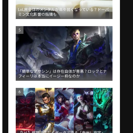
LoL民全体のメンタルが年々弱くなっている？ドーパ
ミン文化影響の指摘も
「簡単なアサシン」は存在自体が害悪？ロックとナ
フィーリは本当にイージー枠なのか
【LoL】感覚ではなくデータで語る「先出し安定」