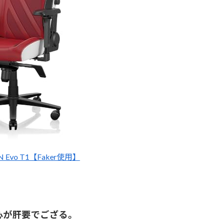
TAN Evo T1【Faker使用】
心が肝要でござる。