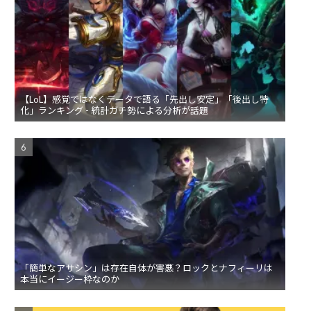
【LoL】感覚ではなくデータで語る「先出し安定」「後出し特
化」ランキング - 統計ガチ勢による分析が話題
「簡単なアサシン」は存在自体が害悪？ロックとナフィーリは
本当にイージー枠なのか