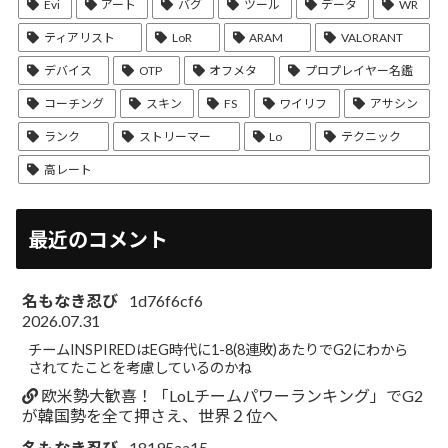
Evi
アート
バグ
ツール
データ
WR
ティアリスト
LoR
ARAM
VALORANT
デバイス
OTP
オフメタ
プロプレイヤー名鑑
コーチング
スキン
FS
ワイリフ
アサシン
ランク
ストリーマー
Lo
テクニック
高レート
最近のコメント
名もなき忍び
1d76f6cf6
2026.07.31
チームINSPIREDはEG時代に1-8(8連敗)あたりでG2にわから
されてたことを考慮しているのかね
欧米勢大歓喜！「LoLチームパワーランキング」でG2
が韓国勢を全て押さえ、世界２位へ
名もなき忍び
18195aa15