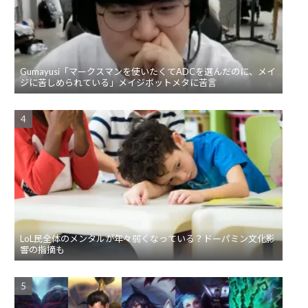
Gumayusi「マークスマンを使いたくてADCを選んだのに、メイ
ジに苦しめられている」メイジボットメタに苦言
LoL民全体のメンタルが年々弱くなっている？ドーパミン文化影
響の指摘も