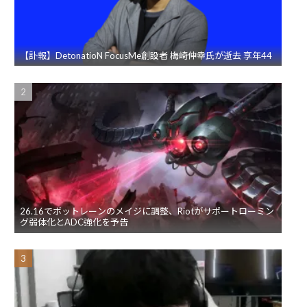
【訃報】DetonatioN FocusMe創設者 梅崎伸幸氏が逝去 享年44
26.16でボットレーンのメイジに調整、Riotがサポートローミン
グ弱体化とADC強化を予告