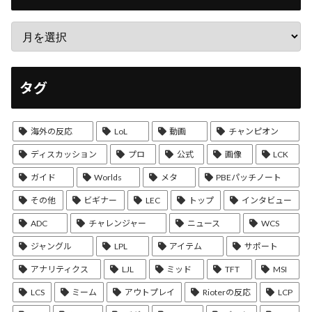
タグ
海外の反応
LoL
動画
チャンピオン
ディスカッション
プロ
公式
画像
LCK
ガイド
Worlds
メタ
PBEパッチノート
その他
ビギナー
LEC
トップ
インタビュー
ADC
チャレンジャー
ニュース
WCS
ジャングル
LPL
アイテム
サポート
アナリティクス
LJL
ミッド
TFT
MSI
LCS
ミーム
アウトプレイ
Rioterの反応
LCP