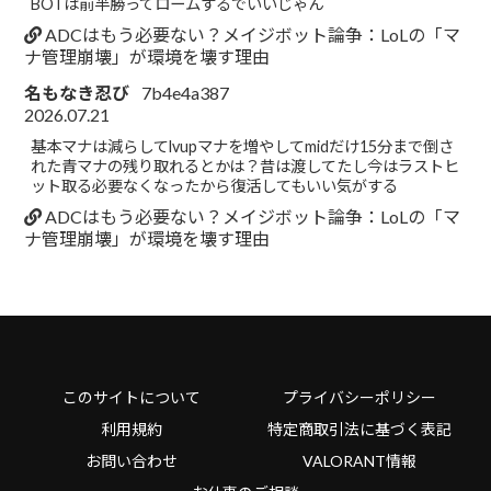
BOTは前半勝ってロームするでいいじゃん
ADCはもう必要ない？メイジボット論争：LoLの「マ
ナ管理崩壊」が環境を壊す理由
名もなき忍び
7b4e4a387
2026.07.21
基本マナは減らしてlvupマナを増やしてmidだけ15分まで倒さ
れた青マナの残り取れるとかは？昔は渡してたし今はラストヒ
ット取る必要なくなったから復活してもいい気がする
ADCはもう必要ない？メイジボット論争：LoLの「マ
ナ管理崩壊」が環境を壊す理由
このサイトについて
プライバシーポリシー
利用規約
特定商取引法に基づく表記
お問い合わせ
VALORANT情報