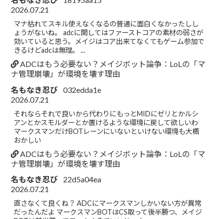
2026.07.21
マナ枯れてスキル使えなくなるの普通に面白くなかったしし
ょうがないね。 adcに関してはファーストコアの素材の弱さが
効いていると思う。メイジはコア出来てなくてもゲーム参加で
きるけどadcは無理。 ...
ADCはもう必要ない？メイジボット論争：LoLの「マ
ナ管理崩壊」が環境を壊す理由
名もなき忍び
032edda1e
2026.07.21
それならそれで良いから代わりにもっとMIDにゼリとかルシ
アンとかスモルダーとか置けるような環境に戻して欲しいわ
マークスマンだけBOTレーンにいないといけない環境も大概
おかしい
ADCはもう必要ない？メイジボット論争：LoLの「マ
ナ管理崩壊」が環境を壊す理由
名もなき忍び
22d5a04ea
2026.07.21
直さなくて良くね？ ADCにマークスマンしかいない方が異常
だったんだよ マークスマンBOTはCS取って後半勝つ、メイジ