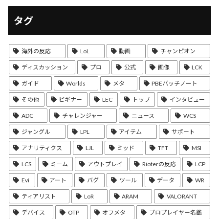
タグ
海外の反応
LoL
動画
チャンピオン
ディスカッション
プロ
公式
画像
LCK
ガイド
Worlds
メタ
PBEパッチノート
その他
ビギナー
LEC
トップ
インタビュー
ADC
チャレンジャー
ニュース
WCS
ジャングル
LPL
アイテム
サポート
アナリティクス
LJL
ミッド
TFT
MSI
LCS
ミーム
アウトプレイ
Rioterの反応
LCP
Evi
アート
バグ
ツール
データ
WR
ティアリスト
LoR
ARAM
VALORANT
デバイス
OTP
オフメタ
プロプレイヤー名鑑