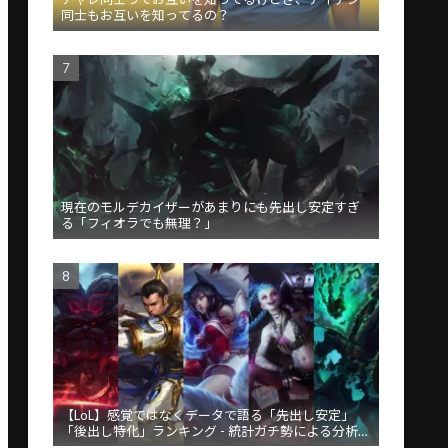
同士もお互いを知ってるの？
現在のモルデカイザーがあまりにも先出し安定すぎ
る「フィオラでも無理？」
【LoL】感覚ではなくデータで語る「先出し安定」
「後出し特化」ランキング - 統計ガチ勢による分析が
話題