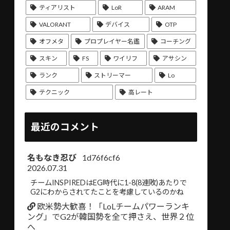
ティアリスト
LoR
ARAM
VALORANT
デバイス
OTP
オフメタ
プロプレイヤー名鑑
コーチング
スキン
FS
ワイリフ
アサシン
ランク
ストリーマー
Lo
テクニック
高レート
最近のコメント
名もなき忍び
1d76f6cf6
2026.07.31
チームINSPIREDはEG時代に1-8(8連敗)あたりで
G2にわからされてたことを考慮しているのかね
欧米勢大歓喜！「LoLチームパワーランキ
ング」でG2が韓国勢を全て押さえ、世界２位
へ