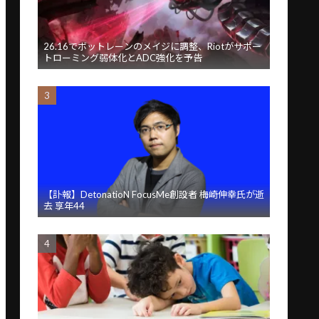
26.16でボットレーンのメイジに調整、Riotがサポー
トローミング弱体化とADC強化を予告
【訃報】DetonatioN FocusMe創設者 梅崎伸幸氏が逝
去 享年44