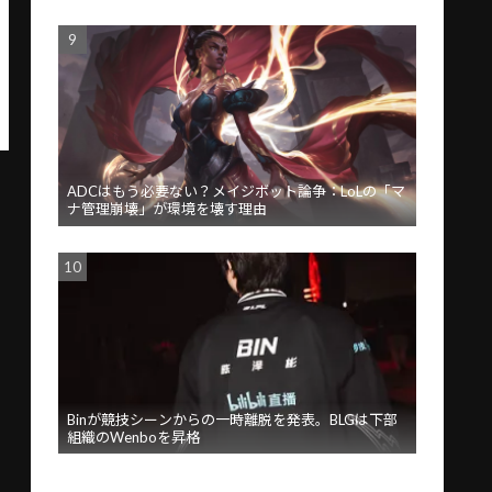
ADCはもう必要ない？メイジボット論争：LoLの「マ
ナ管理崩壊」が環境を壊す理由
Binが競技シーンからの一時離脱を発表。BLGは下部
組織のWenboを昇格