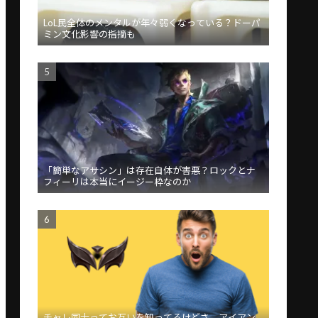
LoL民全体のメンタルが年々弱くなっている？ドーパ
ミン文化影響の指摘も
「簡単なアサシン」は存在自体が害悪？ロックとナ
フィーリは本当にイージー枠なのか
チャレ同士ってお互いを知ってるけどさ、アイアン