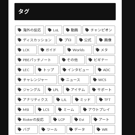
タグ
海外の反応
LoL
動画
チャンピオン
ディスカッション
プロ
公式
画像
LCK
ガイド
Worlds
メタ
PBEパッチノート
その他
ビギナー
LEC
トップ
インタビュー
ADC
チャレンジャー
ニュース
WCS
ジャングル
LPL
アイテム
サポート
アナリティクス
LJL
ミッド
TFT
MSI
LCS
ミーム
アウトプレイ
Rioterの反応
LCP
Evi
アート
バグ
ツール
データ
WR