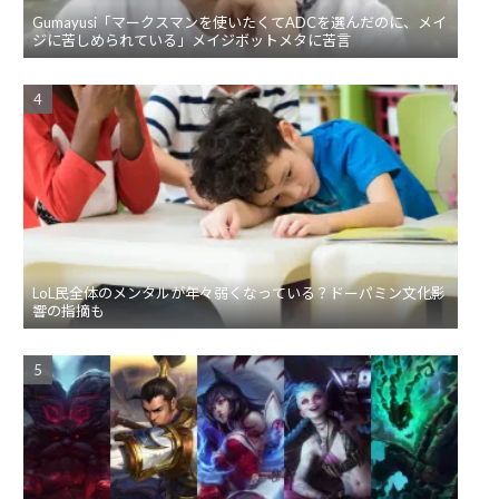
Gumayusi「マークスマンを使いたくてADCを選んだのに、メイ
ジに苦しめられている」メイジボットメタに苦言
LoL民全体のメンタルが年々弱くなっている？ドーパミン文化影
響の指摘も