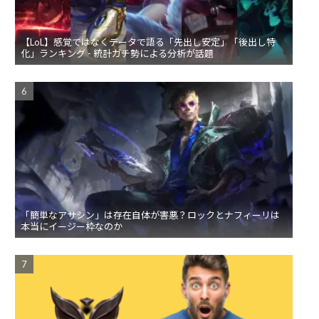
【LoL】感覚ではなくデータで語る「先出し安定」「後出し特
化」ランキング - 統計ガチ勢による分析が話題
「簡単なアサシン」は存在自体が害悪？ロックとナフィーリは
本当にイージー枠なのか