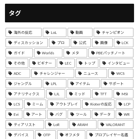
タグ
海外の反応
LoL
動画
チャンピオン
ディスカッション
プロ
公式
画像
LCK
ガイド
Worlds
メタ
PBEパッチノート
その他
ビギナー
LEC
トップ
インタビュー
ADC
チャレンジャー
ニュース
WCS
ジャングル
LPL
アイテム
サポート
アナリティクス
LJL
ミッド
TFT
MSI
LCS
ミーム
アウトプレイ
Rioterの反応
LCP
Evi
アート
バグ
ツール
データ
WR
ティアリスト
LoR
ARAM
VALORANT
デバイス
OTP
オフメタ
プロプレイヤー名鑑