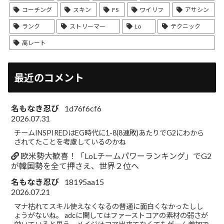
コーチング
スキン
FS
ワイリフ
アサシン
ランク
ストリーマー
Lo
テクニック
高レート
最近のコメント
名もなき忍び
1d76f6cf6
2026.07.31
チームINSPIREDはEG時代に1-8(8連敗)あたりでG2にわから
されてたことを考慮しているのかね
欧米勢大歓喜！「LoLチームパワーランキング」でG2
が韓国勢を全て押さえ、世界２位へ
名もなき忍び
18195aa15
2026.07.21
マナ枯れてスキル使えなくなるの普通に面白くなかったしし
ょうがないね。 adcに関してはファーストコアの素材の弱さが