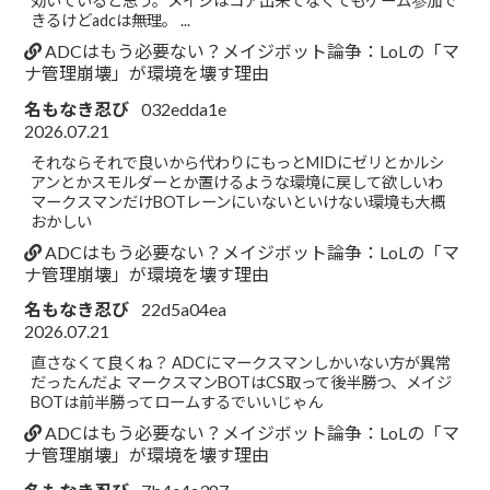
効いていると思う。メイジはコア出来てなくてもゲーム参加で
きるけどadcは無理。 ...
ADCはもう必要ない？メイジボット論争：LoLの「マ
ナ管理崩壊」が環境を壊す理由
名もなき忍び
032edda1e
2026.07.21
それならそれで良いから代わりにもっとMIDにゼリとかルシ
アンとかスモルダーとか置けるような環境に戻して欲しいわ
マークスマンだけBOTレーンにいないといけない環境も大概
おかしい
ADCはもう必要ない？メイジボット論争：LoLの「マ
ナ管理崩壊」が環境を壊す理由
名もなき忍び
22d5a04ea
2026.07.21
直さなくて良くね？ ADCにマークスマンしかいない方が異常
だったんだよ マークスマンBOTはCS取って後半勝つ、メイジ
BOTは前半勝ってロームするでいいじゃん
ADCはもう必要ない？メイジボット論争：LoLの「マ
ナ管理崩壊」が環境を壊す理由