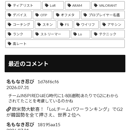
ティアリスト
LoR
ARAM
VALORANT
デバイス
OTP
オフメタ
プロプレイヤー名鑑
コーチング
スキン
FS
ワイリフ
アサシン
ランク
ストリーマー
Lo
テクニック
高レート
最近のコメント
名もなき忍び
1d76f6cf6
2026.07.31
チームINSPIREDはEG時代に1-8(8連敗)あたりでG2にわから
されてたことを考慮しているのかね
欧米勢大歓喜！「LoLチームパワーランキング」でG2
が韓国勢を全て押さえ、世界２位へ
名もなき忍び
18195aa15