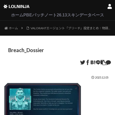
LoL
VALORANT
2XKO
ホーム
PBEパッチノート26.13
スキンデータベース
ホーム
VALORANTエージェント「ブリーチ」設定まとめ：物語・人間関係・カード・ボイス
Breach_Dossier
2025.12.05