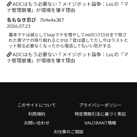
ADCはもう必要ない？メイジボット論争：LoLの「マ
ナ管理崩壊」が環境を壊す理由
名もなき忍び
7b4e4a387
2026.07.21
基本マナは減らしてlvupマナを増やしてmidだけ15分まで倒さ
れた青マナの残り取れるとかは？昔は渡してたし今はラストヒ
ット取る必要なくなったから復活してもいい気がする
ADCはもう必要ない？メイジボット論争：LoLの「マ
ナ管理崩壊」が環境を壊す理由
このサイトについて
プライバシーポリシー
利用規約
特定商取引法に基づく表記
お問い合わせ
VALORANT情報
お仕事のご相談