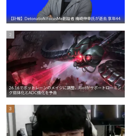
【訃報】DetonatioN FocusMe創設者 梅崎伸幸氏が逝去 享年44
26.16でボットレーンのメイジに調整、Riotがサポートローミン
グ弱体化とADC強化を予告