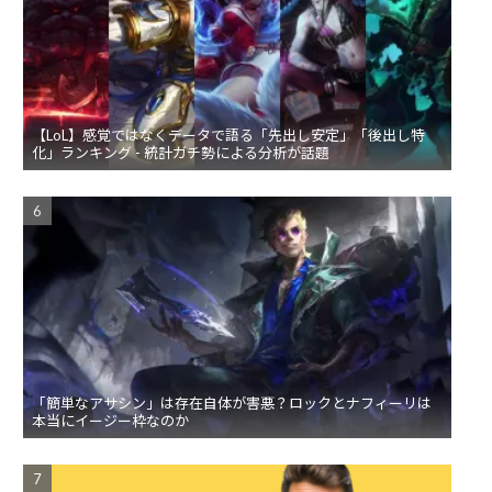
【LoL】感覚ではなくデータで語る「先出し安定」「後出し特
化」ランキング - 統計ガチ勢による分析が話題
「簡単なアサシン」は存在自体が害悪？ロックとナフィーリは
本当にイージー枠なのか