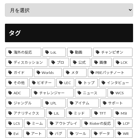
タグ
海外の反応
LoL
動画
チャンピオン
ディスカッション
プロ
公式
画像
LCK
ガイド
Worlds
メタ
PBEパッチノート
その他
ビギナー
LEC
トップ
インタビュー
ADC
チャレンジャー
ニュース
WCS
ジャングル
LPL
アイテム
サポート
アナリティクス
LJL
ミッド
TFT
MSI
LCS
ミーム
アウトプレイ
Rioterの反応
LCP
Evi
アート
バグ
ツール
データ
WR