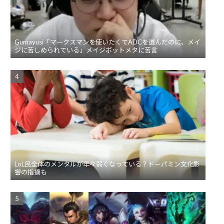
Gumayusi「マークスマンを使いたくてADCを選んだのに、メイ
ジに苦しめられている」メイジボットメタに苦言
LoL民全体のメンタルが年々弱くなっている？ドーパミン文化影
響の指摘も