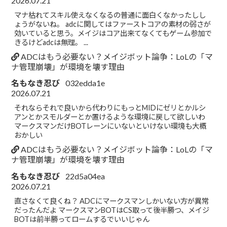
2026.07.21
マナ枯れてスキル使えなくなるの普通に面白くなかったしし
ょうがないね。 adcに関してはファーストコアの素材の弱さが
効いていると思う。メイジはコア出来てなくてもゲーム参加で
きるけどadcは無理。 ...
ADCはもう必要ない？メイジボット論争：LoLの「マ
ナ管理崩壊」が環境を壊す理由
名もなき忍び
032edda1e
2026.07.21
それならそれで良いから代わりにもっとMIDにゼリとかルシ
アンとかスモルダーとか置けるような環境に戻して欲しいわ
マークスマンだけBOTレーンにいないといけない環境も大概
おかしい
ADCはもう必要ない？メイジボット論争：LoLの「マ
ナ管理崩壊」が環境を壊す理由
名もなき忍び
22d5a04ea
2026.07.21
直さなくて良くね？ ADCにマークスマンしかいない方が異常
だったんだよ マークスマンBOTはCS取って後半勝つ、メイジ
BOTは前半勝ってロームするでいいじゃん