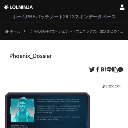
LoL
VALORANT
2XKO
ホーム
PBEパッチノート26.13
スキンデータベース
ホーム
VALORANTエージェント「フェニックス」設定まとめ：物語・人間関係・カード・ボイス
Phoenix_Dossier
2025.12.04