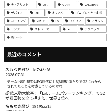
ティアリスト
LoR
ARAM
VALORANT
デバイス
OTP
オフメタ
プロプレイヤー名鑑
コーチング
スキン
FS
ワイリフ
アサシン
ランク
ストリーマー
Lo
テクニック
高レート
最近のコメント
名もなき忍び
1d76f6cf6
2026.07.31
チームINSPIREDはEG時代に1-8(8連敗)あたりでG2にわから
されてたことを考慮しているのかね
欧米勢大歓喜！「LoLチームパワーランキング」でG2
が韓国勢を全て押さえ、世界２位へ
名もなき忍び
18195aa15