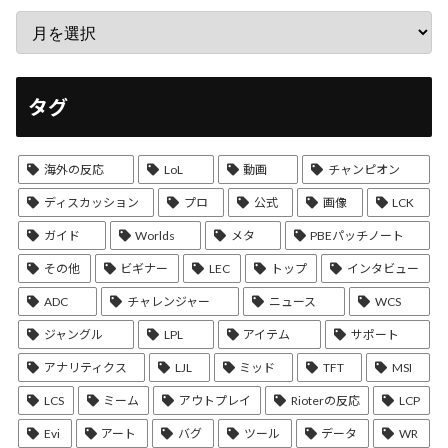
タグ
海外の反応
LoL
動画
チャンピオン
ディスカッション
プロ
公式
画像
LCK
ガイド
Worlds
メタ
PBEパッチノート
その他
ビギナー
LEC
トップ
インタビュー
ADC
チャレンジャー
ニュース
WCS
ジャングル
LPL
アイテム
サポート
アナリティクス
LJL
ミッド
TFT
MSI
LCS
ミーム
アウトプレイ
Rioterの反応
LCP
Evi
アート
バグ
ツール
データ
WR