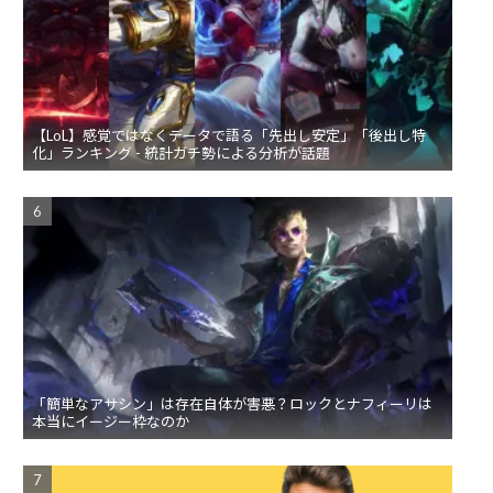
【LoL】感覚ではなくデータで語る「先出し安定」「後出し特
化」ランキング - 統計ガチ勢による分析が話題
「簡単なアサシン」は存在自体が害悪？ロックとナフィーリは
本当にイージー枠なのか