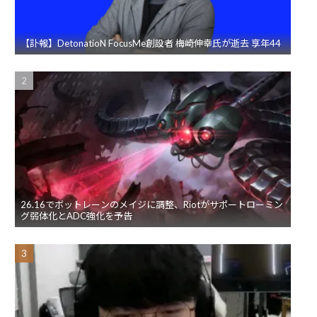
【訃報】DetonatioN FocusMe創設者 梅崎伸幸氏が逝去 享年44
26.16でボットレーンのメイジに調整、Riotがサポートローミン
グ弱体化とADC強化を予告