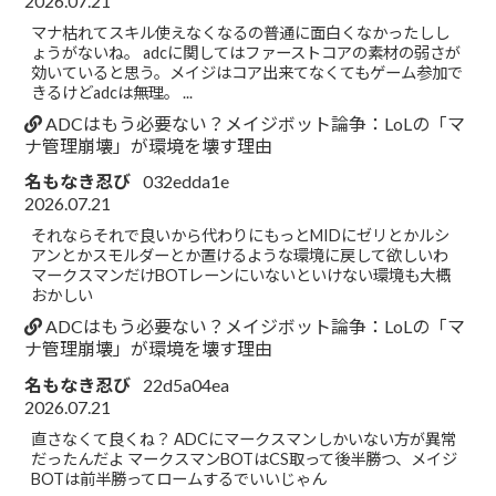
2026.07.21
マナ枯れてスキル使えなくなるの普通に面白くなかったしし
ょうがないね。 adcに関してはファーストコアの素材の弱さが
効いていると思う。メイジはコア出来てなくてもゲーム参加で
きるけどadcは無理。 ...
ADCはもう必要ない？メイジボット論争：LoLの「マ
ナ管理崩壊」が環境を壊す理由
名もなき忍び
032edda1e
2026.07.21
それならそれで良いから代わりにもっとMIDにゼリとかルシ
アンとかスモルダーとか置けるような環境に戻して欲しいわ
マークスマンだけBOTレーンにいないといけない環境も大概
おかしい
ADCはもう必要ない？メイジボット論争：LoLの「マ
ナ管理崩壊」が環境を壊す理由
名もなき忍び
22d5a04ea
2026.07.21
直さなくて良くね？ ADCにマークスマンしかいない方が異常
だったんだよ マークスマンBOTはCS取って後半勝つ、メイジ
BOTは前半勝ってロームするでいいじゃん