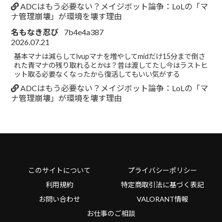
ADCはもう必要ない？メイジボット論争：LoLの「マ
ナ管理崩壊」が環境を壊す理由
名もなき忍び
7b4e4a387
2026.07.21
基本マナは減らしてlvupマナを増やしてmidだけ15分まで倒さ
れた青マナの残り取れるとかは？昔は渡してたし今はラストヒ
ット取る必要なくなったから復活してもいい気がする
ADCはもう必要ない？メイジボット論争：LoLの「マ
ナ管理崩壊」が環境を壊す理由
このサイトについて
プライバシーポリシー
利用規約
特定商取引法に基づく表記
お問い合わせ
VALORANT情報
お仕事のご相談