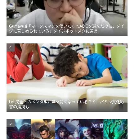
Gumayusi「マークスマンを使いたくてADCを選んだのに、メイ
ジに苦しめられている」メイジボットメタに苦言
LoL民全体のメンタルが年々弱くなっている？ドーパミン文化影
響の指摘も