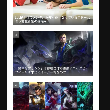
LoL民全体のメンタルが年々弱くなっている？ドーパ
ミン文化影響の指摘も
「簡単なアサシン」は存在自体が害悪？ロックとナ
フィーリは本当にイージー枠なのか