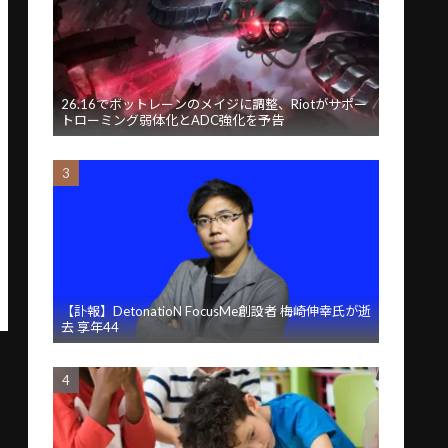
26.16でボットレーンのメイジに調整、Riotがサポー
トローミング弱体化とADC強化を予告
【訃報】DetonatioN FocusMe創設者 梅崎伸幸氏が逝
去 享年44