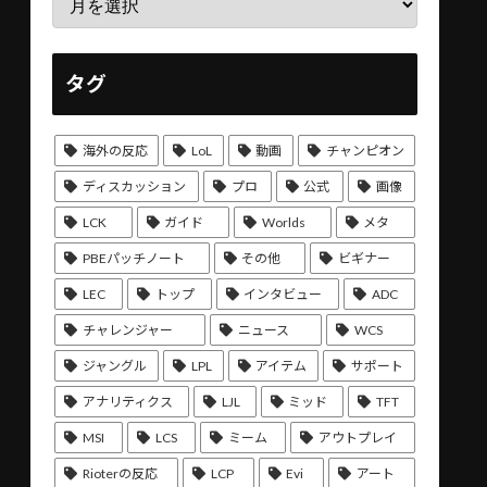
タグ
海外の反応
LoL
動画
チャンピオン
ディスカッション
プロ
公式
画像
LCK
ガイド
Worlds
メタ
PBEパッチノート
その他
ビギナー
LEC
トップ
インタビュー
ADC
チャレンジャー
ニュース
WCS
ジャングル
LPL
アイテム
サポート
アナリティクス
LJL
ミッド
TFT
MSI
LCS
ミーム
アウトプレイ
Rioterの反応
LCP
Evi
アート