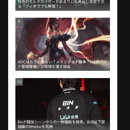
現在のモルデカイザーがあまりにも先出し安定すぎ
る「フィオラでも無理？」
ADCはもう必要ない？メイジボット論争：LoLの「マ
ナ管理崩壊」が環境を壊す理由
Binが競技シーンからの一時離脱を発表。BLGは下部
組織のWenboを昇格