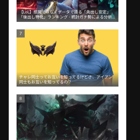
【LoL】感覚ではなくデータで語る「先出し安定」
「後出し特化」ランキング - 統計ガチ勢による分析が
話題
チャレ同士ってお互いを知ってるけどさ、アイアン
同士もお互いを知ってるの？