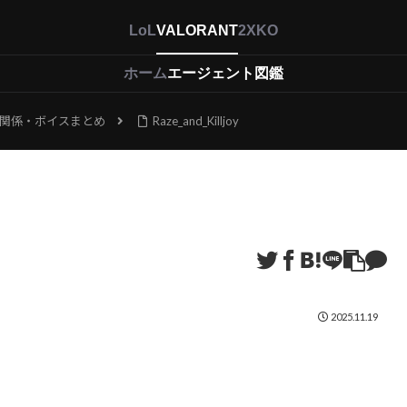
LoL
VALORANT
2XKO
ホーム
エージェント図鑑
間関係・ボイスまとめ
Raze_and_Killjoy
2025.11.19