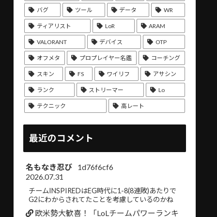
バグ
ツール
データ
WR
ティアリスト
LoR
ARAM
VALORANT
デバイス
OTP
オフメタ
プロプレイヤー名鑑
コーチング
スキン
FS
ワイリフ
アサシン
ランク
ストリーマー
Lo
テクニック
高レート
最近のコメント
名もなき忍び
1d76f6cf6
2026.07.31
チームINSPIREDはEG時代に1-8(8連敗)あたりで
G2にわからされてたことを考慮しているのかね
欧米勢大歓喜！「LoLチームパワーランキ