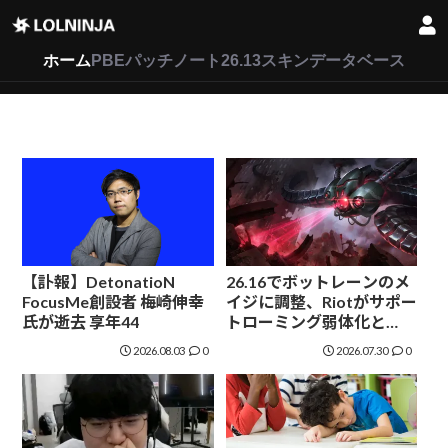
LoL
VALORANT
2XKO
ホーム
PBEパッチノート26.13
スキンデータベース
【訃報】DetonatioN
26.16でボットレーンのメ
FocusMe創設者 梅崎伸幸
イジに調整、Riotがサポー
氏が逝去 享年44
トローミング弱体化と
ADC強化を予告
2026.08.03
0
2026.07.30
0