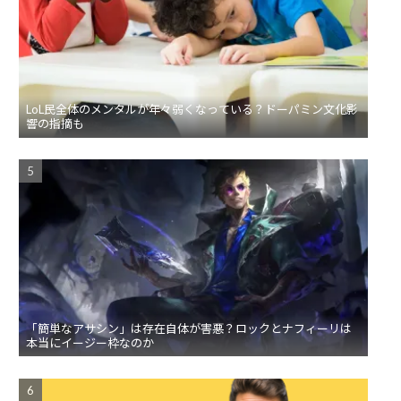
LoL民全体のメンタルが年々弱くなっている？ドーパミン文化影
響の指摘も
「簡単なアサシン」は存在自体が害悪？ロックとナフィーリは
本当にイージー枠なのか