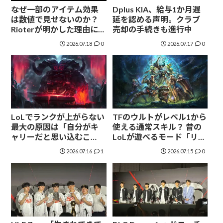
なぜ一部のアイテム効果
Dplus KIA、給与1か月遅
は数値で見せないのか？
延を認める声明。クラブ
Rioterが明かした理由に海
売却の手続きも進行中
外コミュがざわつく
2026.07.18
0
2026.07.17
0
LoLでランクが上がらない
TFのウルトがレベル1から
最大の原因は「自分がキ
使える通常スキル？ 昔の
ャリーだと思い込むこ
LoLが遊べるモード「リー
と」海外プレイヤーの主
グクラシック」が7月30日
2026.07.16
1
2026.07.15
0
張が議論に
登場