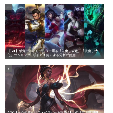
【LoL】感覚ではなくデータで語る「先出し安定」「後出し特
化」ランキング - 統計ガチ勢による分析が話題
ADCはもう必要ない？メイジボット論争：LoLの「マナ管理崩