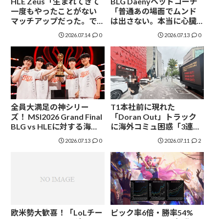
HLE Zeus「生まれてきて
BLG Daenyヘッドコーチ
一度もやったことがない
「普通あの場面でムンド
マッチアップだった。で
は出さない。本当に心臓
も自信があった」-
が強すぎる」- MSI2026決
2026.07.14
0
2026.07.13
0
MSI2026決勝試合後イン
勝試合後インタビュー
タビュー【現地取材】
【現地取材】
全員大満足の神シリー
T1本社前に現れた
ズ！ MSI2026 Grand Final
「Doran Out」トラック
BLG vs HLEに対する海外
に海外コミュ困惑「3連覇
の反応
してもまだ不満なのか」
2026.07.13
0
2026.07.11
2
欧米勢大歓喜！「LoLチー
ピック率6倍・勝率54%