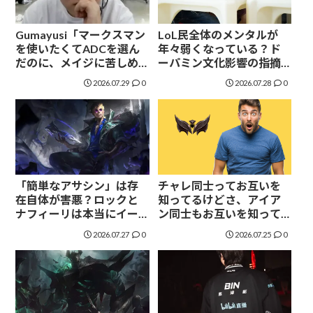
Gumayusi「マークスマン
LoL民全体のメンタルが
を使いたくてADCを選ん
年々弱くなっている？ド
だのに、メイジに苦しめ
ーパミン文化影響の指摘
られている」メイジボッ
も
2026.07.29
0
2026.07.28
0
トメタに苦言
「簡単なアサシン」は存
チャレ同士ってお互いを
在自体が害悪？ロックと
知ってるけどさ、アイア
ナフィーリは本当にイー
ン同士もお互いを知って
ジー枠なのか
るの？
2026.07.27
0
2026.07.25
0