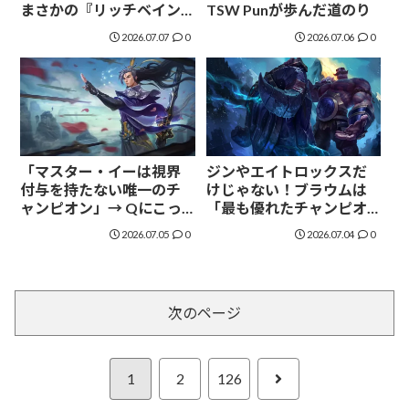
まさかの『リッチベイン
TSW Punが歩んだ道のり
は罠』発言に海外コミュ
2026.07.07
0
2026.07.06
0
ニティ議論白熱
「マスター・イーは視界
ジンやエイトロックスだ
付与を持たない唯一のチ
けじゃない！ブラウムは
ャンピオン」→ Qにこっ
「最も優れたチャンピオ
そり視界付与がある事実
ンデザイン」の有力候補
2026.07.05
0
2026.07.04
0
が判明
と話題に
次のページ
次
1
2
126