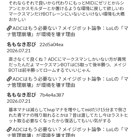
それならそれで良いから代わりにもっとMIDにゼリとかルシ
アンとかスモルダーとか置けるような環境に戻して欲しいわ
マークスマンだけBOTレーンにいないといけない環境も大概
おかしい
ADCはもう必要ない？メイジボット論争：LoLの「マ
ナ管理崩壊」が環境を壊す理由
名もなき忍び
22d5a04ea
2026.07.21
直さなくて良くね？ ADCにマークスマンしかいない方が異常
だったんだよ マークスマンBOTはCS取って後半勝つ、メイジ
BOTは前半勝ってロームするでいいじゃん
ADCはもう必要ない？メイジボット論争：LoLの「マ
ナ管理崩壊」が環境を壊す理由
名もなき忍び
7b4e4a387
2026.07.21
基本マナは減らしてlvupマナを増やしてmidだけ15分まで倒さ
れた青マナの残り取れるとかは？昔は渡してたし今はラストヒ
ット取る必要なくなったから復活してもいい気がする
ADCはもう必要ない？メイジボット論争：LoLの「マ
ナ管理崩壊」が環境を壊す理由