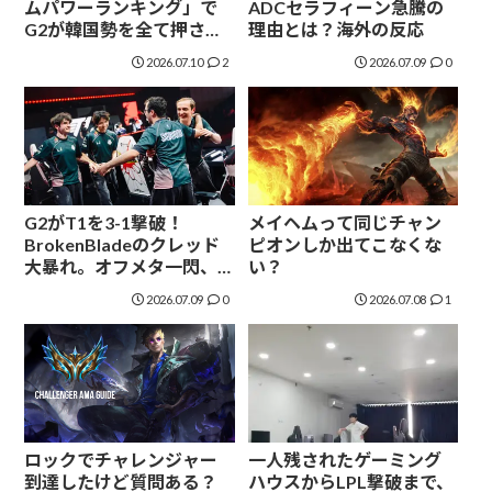
ムパワーランキング」で
ADCセラフィーン急騰の
G2が韓国勢を全て押さ
理由とは？海外の反応
え、世界２位へ
2026.07.10
2
2026.07.09
0
G2がT1を3-1撃破！
メイヘムって同じチャン
BrokenBladeのクレッド
ピオンしか出てこなくな
大暴れ。オフメタ一閃、
い？
G2が7年ぶりの大金星
2026.07.09
0
2026.07.08
1
ロックでチャレンジャー
一人残されたゲーミング
到達したけど質問ある？
ハウスからLPL撃破まで、