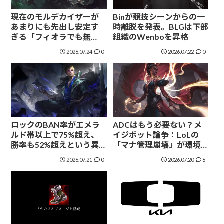
現在のモルデカイザーが
Binが競技シーンからの一
あまりにも先出し安定す
時離脱を発表。BLGは下部
ぎる「フィオラでも無
組織のWenboを昇格
理？」
2026.07.24
0
2026.07.22
0
ロックのBAN率がエメラ
ADCはもう必要ない？メ
ルド帯以上で75%超え、
イジボット論争：LoLの
勝率も52%超えという異
「マナ管理崩壊」が環境
常事態
を壊す理由
2026.07.21
0
2026.07.20
6