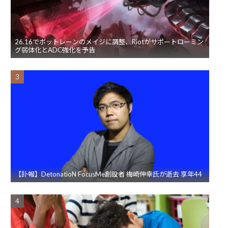
26.16でボットレーンのメイジに調整、Riotがサポートローミン
グ弱体化とADC強化を予告
【訃報】DetonatioN FocusMe創設者 梅崎伸幸氏が逝去 享年44