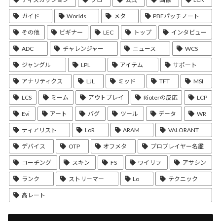
ガイド
Worlds
メタ
PBEパッチノート
その他
ビギナー
LEC
トップ
インタビュー
ADC
チャレンジャー
ニュース
WCS
ジャングル
LPL
アイテム
サポート
アナリティクス
LJL
ミッド
TFT
MSI
LCS
ミーム
アウトプレイ
Rioterの反応
LCP
Evi
アート
バグ
ツール
データ
WR
ティアリスト
LoR
ARAM
VALORANT
デバイス
OTP
オフメタ
プロプレイヤー名鑑
コーチング
スキン
FS
ワイリフ
アサシン
ランク
ストリーマー
Lo
テクニック
高レート