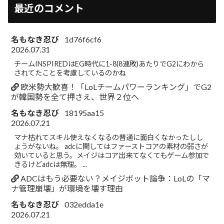
最近のコメント
名もなき忍び
1d76f6cf6
2026.07.31
チームINSPIREDはEG時代に1-8(8連敗)あたりでG2にわから
されてたことを考慮しているのかね
欧米勢大歓喜！「LoLチームパワーランキング」でG2
が韓国勢を全て押さえ、世界２位へ
名もなき忍び
18195aa15
2026.07.21
マナ枯れてスキル使えなくなるの普通に面白くなかったしし
ょうがないね。 adcに関してはファーストコアの素材の弱さが
効いていると思う。メイジはコア出来てなくてもゲーム参加で
きるけどadcは無理。 ...
ADCはもう必要ない？メイジボット論争：LoLの「マ
ナ管理崩壊」が環境を壊す理由
名もなき忍び
032edda1e
2026.07.21