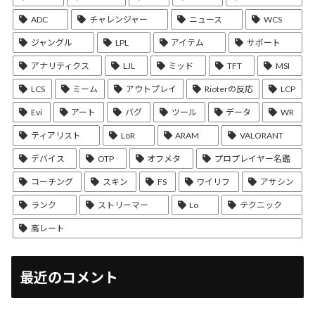
ADC
チャレンジャー
ニュース
WCS
ジャングル
LPL
アイテム
サポート
アナリティクス
LJL
ミッド
TFT
MSI
LCS
ミーム
アウトプレイ
Rioterの反応
LCP
Evi
アート
バグ
ツール
データ
WR
ティアリスト
LoR
ARAM
VALORANT
デバイス
OTP
オフメタ
プロプレイヤー名鑑
コーチング
スキン
FS
ワイリフ
アサシン
ランク
ストリーマー
Lo
テクニック
高レート
最近のコメント