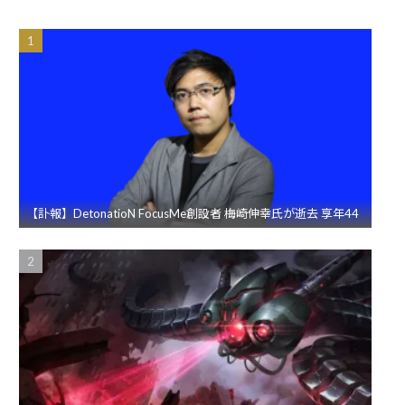
【訃報】DetonatioN FocusMe創設者 梅崎伸幸氏が逝去 享年44