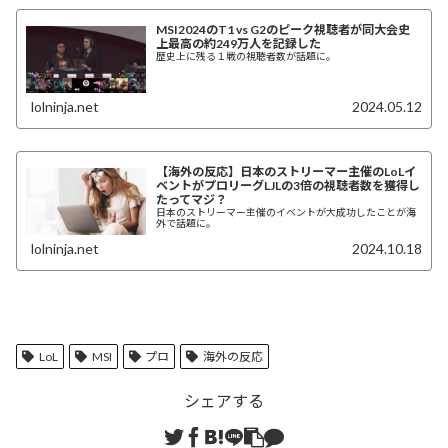
MSI2024のT1 vs G2のピーク視聴者が同大会史
上最高の約249万人を記録した
歴史上に残る１戦の視聴者数が話題に。
lolninja.net
2024.05.12
【海外の反応】日本のストリーマー主催のLoLイ
ベントがプロリーグLJLの3倍の視聴者数を獲得し
たってマジ？
日本のストリーマー主催のイベントが大成功したことが海
外で話題に。
lolninja.net
2024.10.18
LoL
MSI
プロ
海外の反応
シェアする