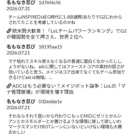
名もなき忍び
1d76f6cf6
2026.07.31
チームINSPIREDはEG時代に1-8(8連敗)あたりでG2にわから
されてたことを考慮しているのかね
欧米勢大歓喜！「LoLチームパワーランキング」でG2
が韓国勢を全て押さえ、世界２位へ
名もなき忍び
18195aa15
2026.07.21
マナ枯れてスキル使えなくなるの普通に面白くなかったしし
ょうがないね。 adcに関してはファーストコアの素材の弱さが
効いていると思う。メイジはコア出来てなくてもゲーム参加で
きるけどadcは無理。 ...
ADCはもう必要ない？メイジボット論争：LoLの「マ
ナ管理崩壊」が環境を壊す理由
名もなき忍び
032edda1e
2026.07.21
それならそれで良いから代わりにもっとMIDにゼリとかルシ
アンとかスモルダーとか置けるような環境に戻して欲しいわ
マークスマンだけBOTレーンにいないといけない環境も大概
おかしい