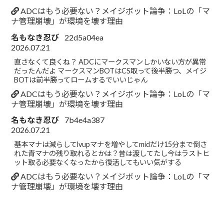
ADCはもう必要ない？メイジボット論争：LoLの「マ
ナ管理崩壊」が環境を壊す理由
名もなき忍び
22d5a04ea
2026.07.21
直さなくて良くね？ ADCにマークスマンしかいない方が異常
だったんだよ マークスマンBOTはCS取って後半勝つ、メイジ
BOTは前半勝ってロームするでいいじゃん
ADCはもう必要ない？メイジボット論争：LoLの「マ
ナ管理崩壊」が環境を壊す理由
名もなき忍び
7b4e4a387
2026.07.21
基本マナは減らしてlvupマナを増やしてmidだけ15分まで倒さ
れた青マナの残り取れるとかは？昔は渡してたし今はラストヒ
ット取る必要なくなったから復活してもいい気がする
ADCはもう必要ない？メイジボット論争：LoLの「マ
ナ管理崩壊」が環境を壊す理由