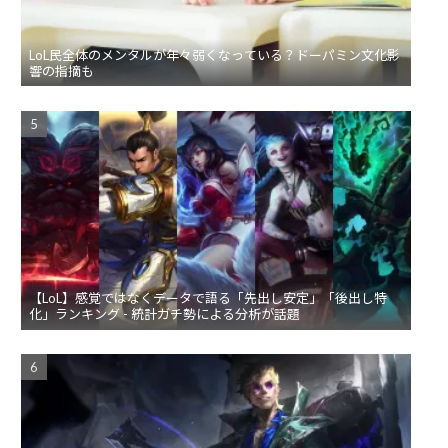
LoL民全体のメンタルが年々弱くなっている？ドーパミン文化影
響の指摘も
【LoL】感覚ではなくデータで語る「先出し安定」「後出し特
化」ランキング - 統計ガチ勢による分析が話題