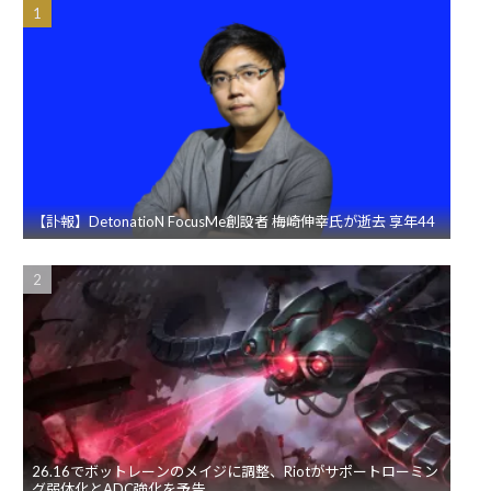
【訃報】DetonatioN FocusMe創設者 梅崎伸幸氏が逝去 享年44
26.16でボットレーンのメイジに調整、Riotがサポートローミン
グ弱体化とADC強化を予告