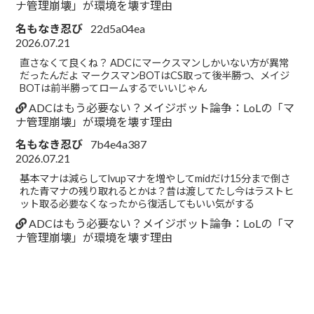
ナ管理崩壊」が環境を壊す理由
名もなき忍び
22d5a04ea
2026.07.21
直さなくて良くね？ ADCにマークスマンしかいない方が異常
だったんだよ マークスマンBOTはCS取って後半勝つ、メイジ
BOTは前半勝ってロームするでいいじゃん
ADCはもう必要ない？メイジボット論争：LoLの「マ
ナ管理崩壊」が環境を壊す理由
名もなき忍び
7b4e4a387
2026.07.21
基本マナは減らしてlvupマナを増やしてmidだけ15分まで倒さ
れた青マナの残り取れるとかは？昔は渡してたし今はラストヒ
ット取る必要なくなったから復活してもいい気がする
ADCはもう必要ない？メイジボット論争：LoLの「マ
ナ管理崩壊」が環境を壊す理由