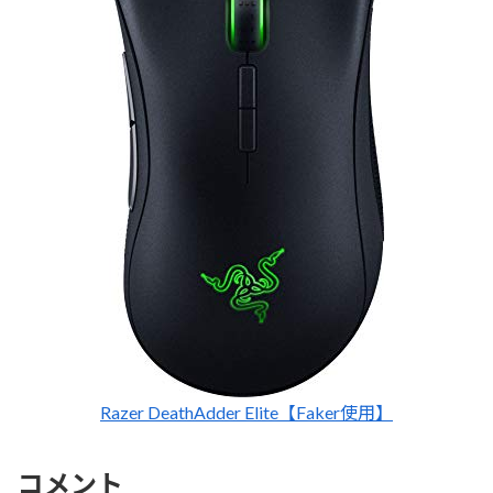
Razer DeathAdder Elite【Faker使用】
コメント