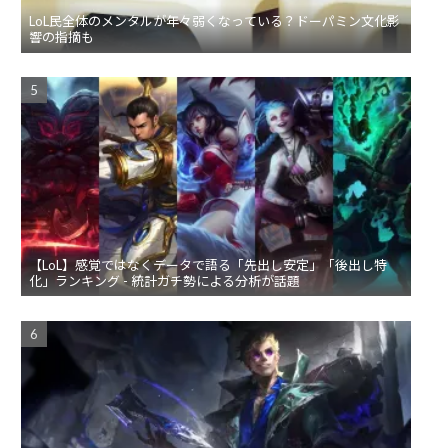
LoL民全体のメンタルが年々弱くなっている？ドーパミン文化影
響の指摘も
【LoL】感覚ではなくデータで語る「先出し安定」「後出し特
化」ランキング - 統計ガチ勢による分析が話題