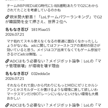
チームINSPIREDはEG時代に1-8(8連敗)あたりでG2にわから
されてたことを考慮しているのかね
欧米勢大歓喜！「LoLチームパワーランキング」でG2
が韓国勢を全て押さえ、世界２位へ
名もなき忍び
18195aa15
2026.07.21
マナ枯れてスキル使えなくなるの普通に面白くなかったしし
ょうがないね。 adcに関してはファーストコアの素材の弱さが
効いていると思う。メイジはコア出来てなくてもゲーム参加で
きるけどadcは無理。 ...
ADCはもう必要ない？メイジボット論争：LoLの「マ
ナ管理崩壊」が環境を壊す理由
名もなき忍び
032edda1e
2026.07.21
それならそれで良いから代わりにもっとMIDにゼリとかルシ
アンとかスモルダーとか置けるような環境に戻して欲しいわ
マークスマンだけBOTレーンにいないといけない環境も大概
おかしい
ADCはもう必要ない？メイジボット論争：LoLの「マ