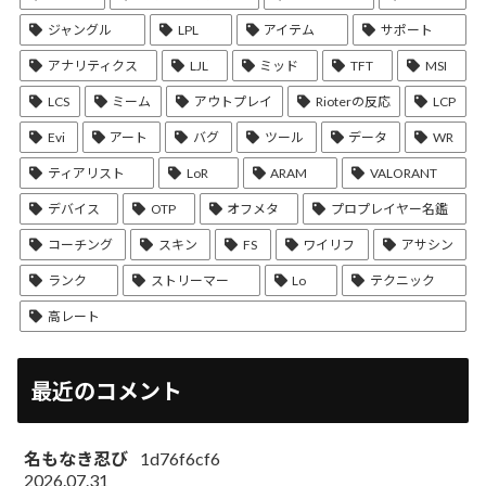
ジャングル
LPL
アイテム
サポート
アナリティクス
LJL
ミッド
TFT
MSI
LCS
ミーム
アウトプレイ
Rioterの反応
LCP
Evi
アート
バグ
ツール
データ
WR
ティアリスト
LoR
ARAM
VALORANT
デバイス
OTP
オフメタ
プロプレイヤー名鑑
コーチング
スキン
FS
ワイリフ
アサシン
ランク
ストリーマー
Lo
テクニック
高レート
最近のコメント
名もなき忍び
1d76f6cf6
2026.07.31