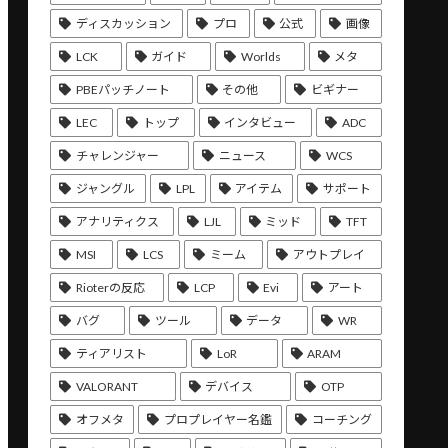
ディスカッション
プロ
公式
画像
LCK
ガイド
Worlds
メタ
PBEパッチノート
その他
ビギナー
LEC
トップ
インタビュー
ADC
チャレンジャー
ニュース
WCS
ジャングル
LPL
アイテム
サポート
アナリティクス
LJL
ミッド
TFT
MSI
LCS
ミーム
アウトプレイ
Rioterの反応
LCP
Evi
アート
バグ
ツール
データ
WR
ティアリスト
LoR
ARAM
VALORANT
デバイス
OTP
オフメタ
プロプレイヤー名鑑
コーチング