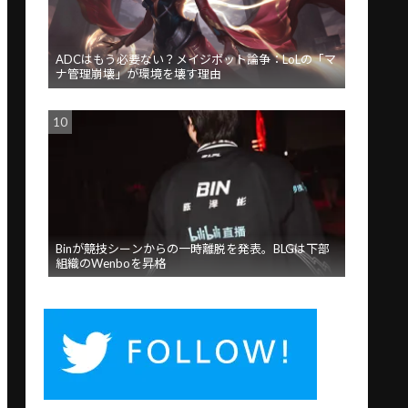
ADCはもう必要ない？メイジボット論争：LoLの「マ
ナ管理崩壊」が環境を壊す理由
Binが競技シーンからの一時離脱を発表。BLGは下部
組織のWenboを昇格