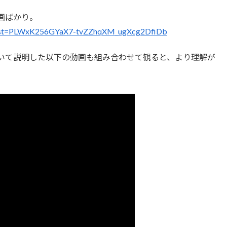
画ばかり。
list=PLWxK256GYaX7-tvZZhqXM_ugXcg2DfiDb
いて説明した以下の動画も組み合わせて観ると、より理解が