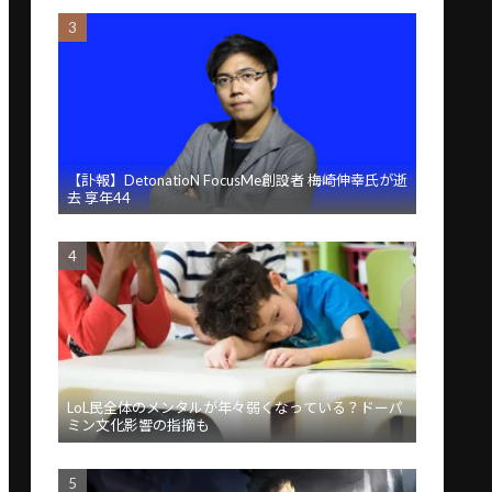
【訃報】DetonatioN FocusMe創設者 梅崎伸幸氏が逝
去 享年44
LoL民全体のメンタルが年々弱くなっている？ドーパ
ミン文化影響の指摘も