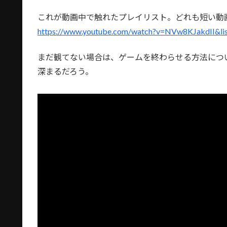
これが動画中で触れたプレイリスト。どれも短い動
https://www.youtube.com/watch?v=NVw8KJakdII&
まだ観てない場合は、ゲームを終わらせる方法につ
深まるだろう。