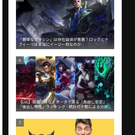
「簡単なアサシン」は存在自体が害悪？ロックとナ
フィーリは本当にイージー枠なのか
【LoL】感覚ではなくデータで語る「先出し安定」
「後出し特化」ランキング - 統計ガチ勢による分析が
話題