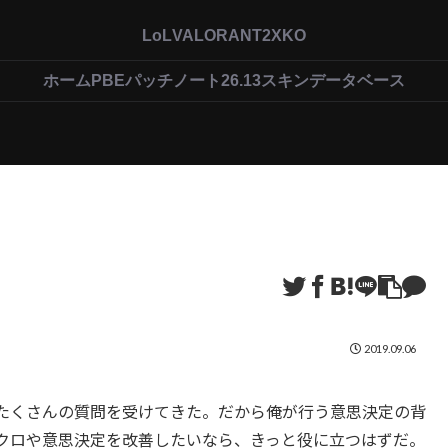
LoL
VALORANT
2XKO
ホーム
PBEパッチノート26.13
スキンデータベース
2019.09.06
たくさんの質問を受けてきた。だから俺が行う意思決定の背
クロや意思決定を改善したいなら、きっと役に立つはずだ。