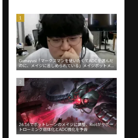
Gumayusi「マークスマンを使いたくてADCを選んだ
のに、メイジに苦しめられている」メイジボットメ
タに苦言
26.16でボットレーンのメイジに調整、Riotがサポー
トローミング弱体化とADC強化を予告