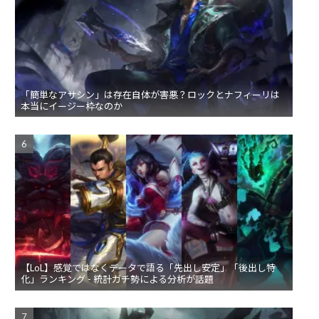
「簡単なアサシン」は存在自体が害悪？ロックとナフィーリは
本当にイージー枠なのか
【LoL】感覚ではなくデータで語る「先出し安定」「後出し特
化」ランキング - 統計ガチ勢による分析が話題