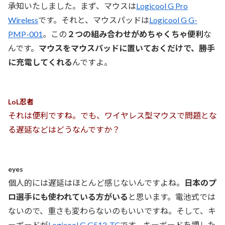
承知いたしました。まず、マウスは
Logicool G Pro
Wireless
です。それと、マウスパッドは
Logicool G G-
PMP-001
。この
２つの組み合わせがめちゃくちゃ便利
な
んです。
マウスをマウスパッドに置いておくだけで、勝手
に充電してくれる
んですよ。
LoL忍者
それは便利ですね。でも、ワイヤレス型マウスで問題とな
る遅延などはどうなんですか？
eyes
個人的には遅延はほとんど感じないんですよね。
日本のプ
ロ選手にも使われている方がいる
と思います。電池式では
ないので、重さも変わらないのもいいですね。そして、キ
ーボードが
Logicool G G512-TC
です。キーボードを押した