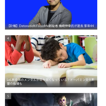
【訃報】DetonatioN FocusMe創設者 梅崎伸幸氏が逝去 享年44
LoL民全体のメンタルが年々弱くなっている？ドーパミン文化影
響の指摘も