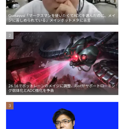
Gumayusi「マークスマンを使いたくてADCを選んだのに、メイ
ジに苦しめられている」メイジボットメタに苦言
26.16でボットレーンのメイジに調整、Riotがサポートローミン
グ弱体化とADC強化を予告