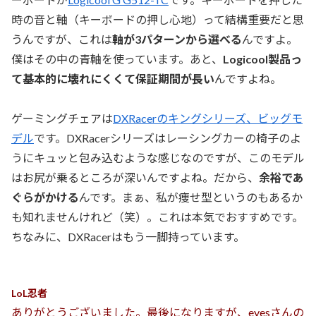
時の音と軸（キーボードの押し心地）って結構重要だと思
うんですが、これは
軸が3パターンから選べる
んですよ。
僕はその中の青軸を使っています。あと、
Logicool製品っ
て基本的に壊れにくくて保証期間が長い
んですよね。
ゲーミングチェアは
DXRacerのキングシリーズ、ビッグモ
デル
です。DXRacerシリーズはレーシングカーの椅子のよ
うにキュッと包み込むような感じなのですが、このモデル
はお尻が乗るところが深いんですよね。だから、
余裕であ
ぐらがかける
んです。まぁ、私が痩せ型というのもあるか
も知れませんけれど（笑）。これは本気でおすすめです。
ちなみに、DXRacerはもう一脚持っています。
LoL忍者
ありがとうございました。最後になりますが、eyesさんの