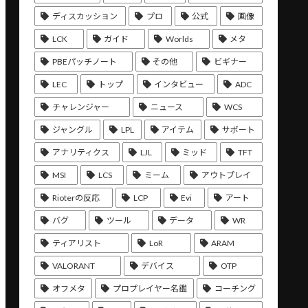
ディスカッション
プロ
公式
画像
LCK
ガイド
Worlds
メタ
PBEパッチノート
その他
ビギナー
LEC
トップ
インタビュー
ADC
チャレンジャー
ニュース
WCS
ジャングル
LPL
アイテム
サポート
アナリティクス
LJL
ミッド
TFT
MSI
LCS
ミーム
アウトプレイ
Rioterの反応
LCP
Evi
アート
バグ
ツール
データ
WR
ティアリスト
LoR
ARAM
VALORANT
デバイス
OTP
オフメタ
プロプレイヤー名鑑
コーチング