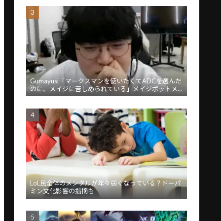
Gumayusi「マークスマンを使いたくてADCを選んだ
のに、メイジに苦しめられている」メイジボットメ
タに苦言
LoL民全体のメンタルが年々弱くなっている？ドーパ
ミン文化影響の指摘も