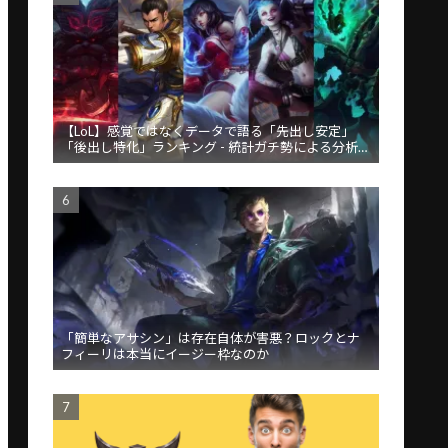
【LoL】感覚ではなくデータで語る「先出し安定」
「後出し特化」ランキング - 統計ガチ勢による分析が
話題
「簡単なアサシン」は存在自体が害悪？ロックとナ
フィーリは本当にイージー枠なのか