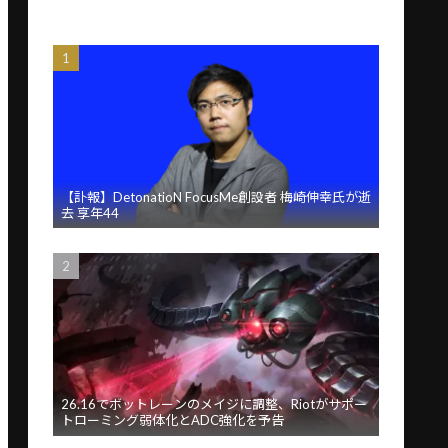
【訃報】DetonatioN FocusMe創設者 梅崎伸幸氏が逝
去 享年44
26.16でボットレーンのメイジに調整、Riotがサポー
トローミング弱体化とADC強化を予告