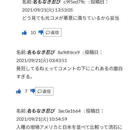
名前:
名もなき忍び
c9f5ed79c
:
投稿日：
2021/09/21(火) 13:53:05
どう見ても元コメが悪意に満ちているから妥当
返信
名前:
名もなき忍び
8a9dfdce9
:
投稿日：
2021/09/21(火) 03:43:51
発狂してるねぇってコメントの下にこれあるの面白
すぎる。
返信
名前:
名もなき忍び
3ac0a1b64
:
投稿日：
2021/09/21(火) 10:54:59
人種の坩堝アメリカと日本を並べて比較って流石に