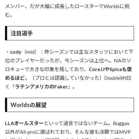
メンバー、だが大幅に成長したロースターでWorldsに挑
む。
注目選手
・
cody
（mid）：昨シーズンでは主なスタッツにおいて下
位のプレイヤーだったが、今シーズンは上位へ。NAのソ
ロキューで大きな印象を残しており、
CoreJJやSpicaも褒
めるほど
。（プロとは認識していなかった）Doublelift曰
く「
ラテンアメリカのFaker
」。
Worldsの展望
LLAオールスター
といって過言ではないチーム。Buggax
以外がAll-proに選ばれており、そんな彼も決勝ではMVP