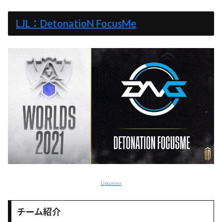
LJL：DetonatioN FocusMe
Upcomer
チーム紹介