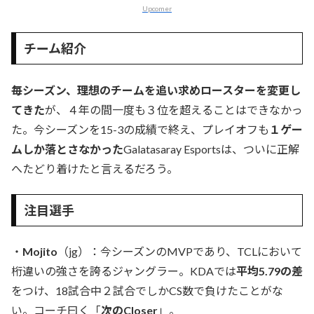
Upcomer
チーム紹介
毎シーズン、理想のチームを追い求めロースターを変更し
てきた
が、４年の間一度も３位を超えることはできなかっ
た。今シーズンを15-3の成績で終え、プレイオフも
１ゲー
ムしか落とさなかった
Galatasaray Esportsは、ついに正解
へたどり着けたと言えるだろう。
注目選手
・
Mojito
（jg）：今シーズンのMVPであり、TCLにおいて
桁違いの強さを誇るジャングラー。KDAでは
平均5.79の差
をつけ、18試合中２試合でしかCS数で負けたことがな
い。コーチ曰く「
次のCloser
」。