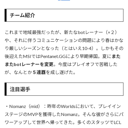
チーム紹介
これまで地域最強だったが、新たなbotレーナー（×２）
や、それに伴うコミュニケーションの問題により春はかな
り厳しいシーズンとなった（とはいえ10-4）。しかもその
後迎えたMSIではPentanet.GGにより早期帰国。夏に
また
またbotレーナーを変更
。今度はプレイオフで苦戦した
が、なんとか
５連覇
を成し遂げた。
注目選手
・Nomanz（mid）：昨年のWorldsにおいて、プレイイン
ステージのMVPを獲得したNomanz。そんな彼がさらにパ
ワーアップして世界へ帰ってきた。多くのスタッツでLCL