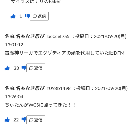
サイラスはチリのFaker
返信
名前:
名もなき忍び
bc0cef7a5
:
投稿日：2021/09/20(月)
13:01:12
雷魔神サーガでエグゾディアの頭を代用していた旧DFM
返信
名前:
名もなき忍び
f098b1498
:
投稿日：2021/09/20(月)
13:26:04
ちぃたんがWCSに帰ってきた！！
返信