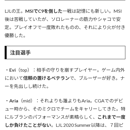
LJLの王。
MSIでC9を倒した
一戦は記憶にも新しい。MSI
後は苦戦していたが、ソロレーナーの筋力やシャコで安
定。プレイオフで一度敗れたものの、それにより火が付き
優勝した。
注目選手
・
Evi
（top）：相手の守りを崩すプレイヤー。ゲーム内外
において
信頼の置けるベテラン
で、ブルーザーが好き。ナ
ーを先出しし続けた。
・
Aria
（mid）：それよりも誰よりもAria。CGAでのデビ
ュー時から、そのミクロでチームをキャリーしてきた。特
にルブランのパフォーマンスが素晴らしく、
これまで一度
しか負けたことがない
。LJL 2020 Summer以降は、７回ピ