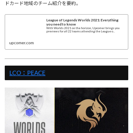
ドカード地域のチーム紹介を要約。
League of Legends Worlds 2021: Everything
you need to know
With Worlds 2021 on the horizon, Upcomer brings you
previews for all 22 teams attending the League o...
upcomer.com
LCO：PEACE