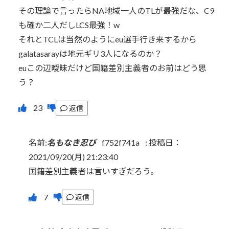
その理論で言ったらNA地域一人のTLが最強だな、C9
も確か二人だしLCS最強！w
それとTCLは当然のようにeu選手行き来するから
galatasarayは地元ギリ3人になるのか？
euこの辺曖昧だけど国籍差別主義者のお前はどう思
う？
返信
名前:
名もなき忍び
f752f741a
:
投稿日：
2021/09/20(月) 21:23:40
国籍差別主義者は言いすぎだろう。
返信