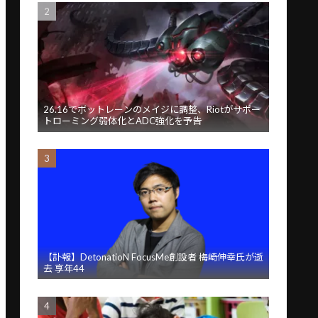
26.16でボットレーンのメイジに調整、Riotがサポー
トローミング弱体化とADC強化を予告
【訃報】DetonatioN FocusMe創設者 梅崎伸幸氏が逝
去 享年44