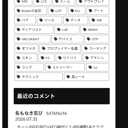
MSI
LCS
ミーム
アウトプレイ
Rioterの反応
LCP
Evi
アート
バグ
ツール
データ
WR
ティアリスト
LoR
ARAM
VALORANT
デバイス
OTP
オフメタ
プロプレイヤー名鑑
コーチング
スキン
FS
ワイリフ
アサシン
ランク
ストリーマー
Lo
テクニック
高レート
最近のコメント
名もなき忍び
1d76f6cf6
2026.07.31
チームINSPIREDはEG時代に1-8(8連敗)あたりで