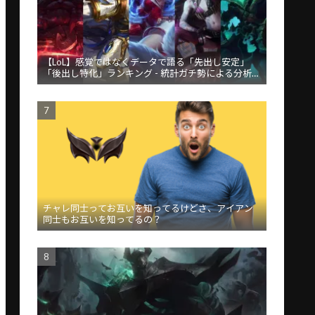
【LoL】感覚ではなくデータで語る「先出し安定」
「後出し特化」ランキング - 統計ガチ勢による分析が
話題
チャレ同士ってお互いを知ってるけどさ、アイアン
同士もお互いを知ってるの？