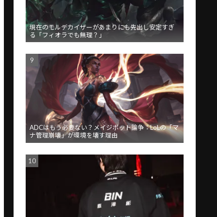
現在のモルデカイザーがあまりにも先出し安定すぎ
る「フィオラでも無理？」
ADCはもう必要ない？メイジボット論争：LoLの「マ
ナ管理崩壊」が環境を壊す理由