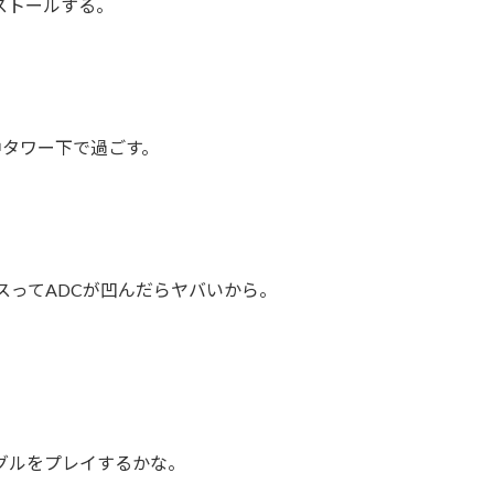
ストールする。
中タワー下で過ごす。
スってADCが凹んだらヤバいから。
グルをプレイするかな。