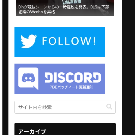
Binが競技シーンからの一時離脱を発表。BLGは下部
組織のWenboを昇格
アーカイブ