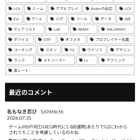
LCS
ミーム
アウトプレイ
Rioterの反応
LCP
Evi
アート
バグ
ツール
データ
WR
ティアリスト
LoR
ARAM
VALORANT
デバイス
OTP
オフメタ
プロプレイヤー名鑑
コーチング
スキン
FS
ワイリフ
アサシン
ランク
ストリーマー
Lo
テクニック
高レート
最近のコメント
名もなき忍び
1d76f6cf6
2026.07.31
チームINSPIREDはEG時代に1-8(8連敗)あたりでG2にわから
されてたことを考慮しているのかね