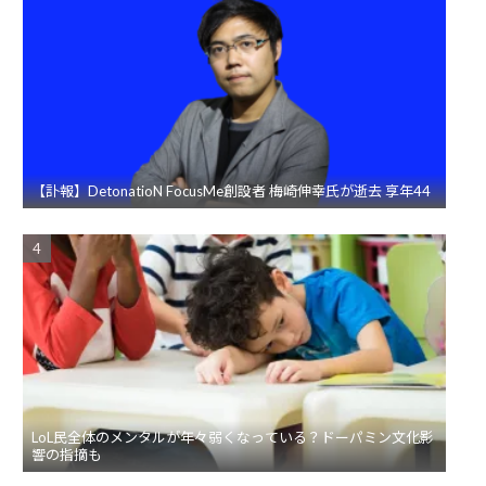
【訃報】DetonatioN FocusMe創設者 梅崎伸幸氏が逝去 享年44
LoL民全体のメンタルが年々弱くなっている？ドーパミン文化影
響の指摘も