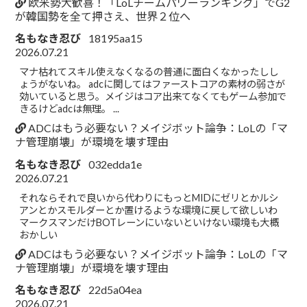
欧米勢大歓喜！「LoLチームパワーランキング」でG2
が韓国勢を全て押さえ、世界２位へ
名もなき忍び
18195aa15
2026.07.21
マナ枯れてスキル使えなくなるの普通に面白くなかったしし
ょうがないね。 adcに関してはファーストコアの素材の弱さが
効いていると思う。メイジはコア出来てなくてもゲーム参加で
きるけどadcは無理。 ...
ADCはもう必要ない？メイジボット論争：LoLの「マ
ナ管理崩壊」が環境を壊す理由
名もなき忍び
032edda1e
2026.07.21
それならそれで良いから代わりにもっとMIDにゼリとかルシ
アンとかスモルダーとか置けるような環境に戻して欲しいわ
マークスマンだけBOTレーンにいないといけない環境も大概
おかしい
ADCはもう必要ない？メイジボット論争：LoLの「マ
ナ管理崩壊」が環境を壊す理由
名もなき忍び
22d5a04ea
2026.07.21