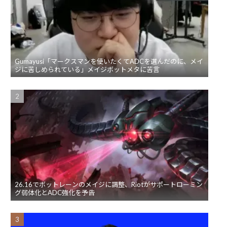
Gumayusi「マークスマンを使いたくてADCを選んだのに、メイ
ジに苦しめられている」メイジボットメタに苦言
26.16でボットレーンのメイジに調整、Riotがサポートローミン
グ弱体化とADC強化を予告