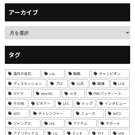
アーカイブ
タグ
海外の反応
LoL
動画
チャンピオン
ディスカッション
プロ
公式
画像
LCK
ガイド
Worlds
メタ
PBEパッチノート
その他
ビギナー
LEC
トップ
インタビュー
ADC
チャレンジャー
ニュース
WCS
ジャングル
LPL
アイテム
サポート
アナリティクス
LJL
ミッド
TFT
MSI