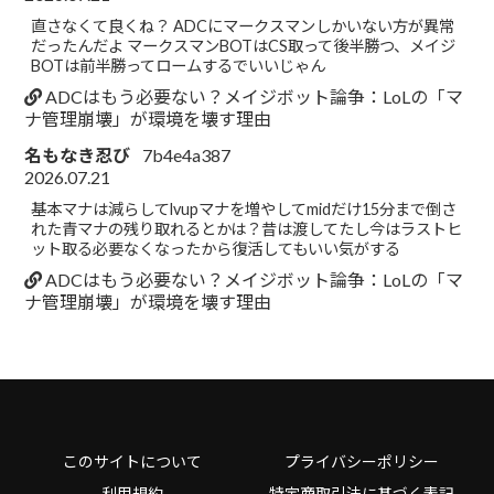
直さなくて良くね？ ADCにマークスマンしかいない方が異常
だったんだよ マークスマンBOTはCS取って後半勝つ、メイジ
BOTは前半勝ってロームするでいいじゃん
ADCはもう必要ない？メイジボット論争：LoLの「マ
ナ管理崩壊」が環境を壊す理由
名もなき忍び
7b4e4a387
2026.07.21
基本マナは減らしてlvupマナを増やしてmidだけ15分まで倒さ
れた青マナの残り取れるとかは？昔は渡してたし今はラストヒ
ット取る必要なくなったから復活してもいい気がする
ADCはもう必要ない？メイジボット論争：LoLの「マ
ナ管理崩壊」が環境を壊す理由
このサイトについて
プライバシーポリシー
利用規約
特定商取引法に基づく表記