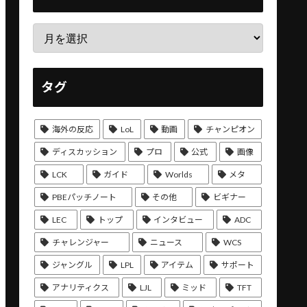
タグ
海外の反応
LoL
動画
チャンピオン
ディスカッション
プロ
公式
画像
LCK
ガイド
Worlds
メタ
PBEパッチノート
その他
ビギナー
LEC
トップ
インタビュー
ADC
チャレンジャー
ニュース
WCS
ジャングル
LPL
アイテム
サポート
アナリティクス
LJL
ミッド
TFT