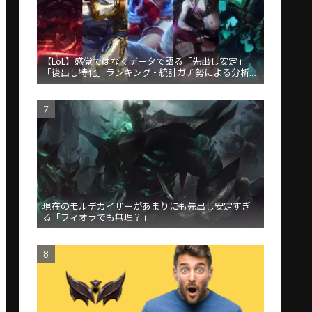
【LoL】感覚ではなくデータで語る「先出し安定」
「後出し特化」ランキング - 統計ガチ勢による分析が
話題
現在のモルデカイザーがあまりにも先出し安定すぎ
る「フィオラでも無理？」