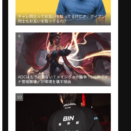
チャレ同士ってお互いを知ってるけどさ、アイアン
同士もお互いを知ってるの？
ADCはもう必要ない？メイジボット論争：LoLの「マ
ナ管理崩壊」が環境を壊す理由