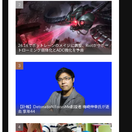
26.16でボットレーンのメイジに調整、Riotがサポー
トローミング弱体化とADC強化を予告
【訃報】DetonatioN FocusMe創設者 梅崎伸幸氏が逝
去 享年44