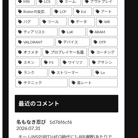
MSI
LCS
ミーム
アウトプレイ
Rioterの反応
LCP
Evi
アート
バグ
ツール
データ
WR
ティアリスト
LoR
ARAM
VALORANT
デバイス
OTP
オフメタ
プロプレイヤー名鑑
コーチング
スキン
FS
ワイリフ
アサシン
ランク
ストリーマー
Lo
テクニック
高レート
最近のコメント
名もなき忍び
1d76f6cf6
2026.07.31
チームINSPIREDはEG時代に1-8(8連敗)あたりで