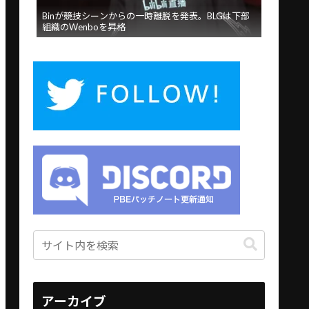
Binが競技シーンからの一時離脱を発表。BLGは下部
組織のWenboを昇格
アーカイブ