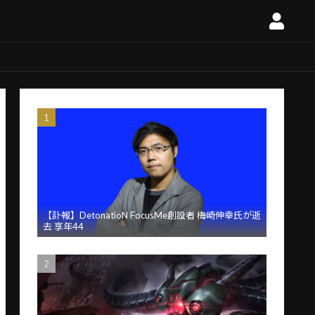
【訃報】DetonatioN FocusMe創設者 梅崎伸幸氏が逝
去 享年44