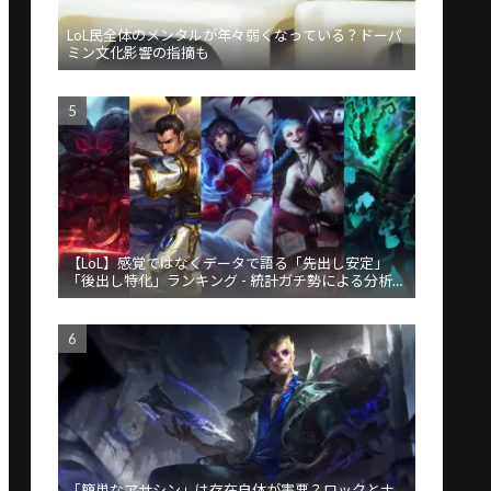
LoL民全体のメンタルが年々弱くなっている？ドーパ
ミン文化影響の指摘も
【LoL】感覚ではなくデータで語る「先出し安定」
「後出し特化」ランキング - 統計ガチ勢による分析が
話題
「簡単なアサシン」は存在自体が害悪？ロックとナ