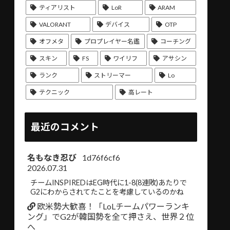
ティアリスト
LoR
ARAM
VALORANT
デバイス
OTP
オフメタ
プロプレイヤー名鑑
コーチング
スキン
FS
ワイリフ
アサシン
ランク
ストリーマー
Lo
テクニック
高レート
最近のコメント
名もなき忍び
1d76f6cf6
2026.07.31
チームINSPIREDはEG時代に1-8(8連敗)あたりで
G2にわからされてたことを考慮しているのかね
欧米勢大歓喜！「LoLチームパワーランキ
ング」でG2が韓国勢を全て押さえ、世界２位
へ