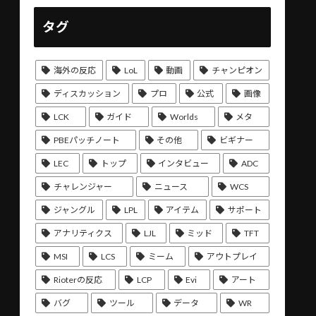
タグ
海外の反応
LoL
動画
チャンピオン
ディスカッション
プロ
公式
画像
LCK
ガイド
Worlds
メタ
PBEパッチノート
その他
ビギナー
LEC
トップ
インタビュー
ADC
チャレンジャー
ニュース
WCS
ジャングル
LPL
アイテム
サポート
アナリティクス
LJL
ミッド
TFT
MSI
LCS
ミーム
アウトプレイ
Rioterの反応
LCP
Evi
アート
バグ
ツール
データ
WR