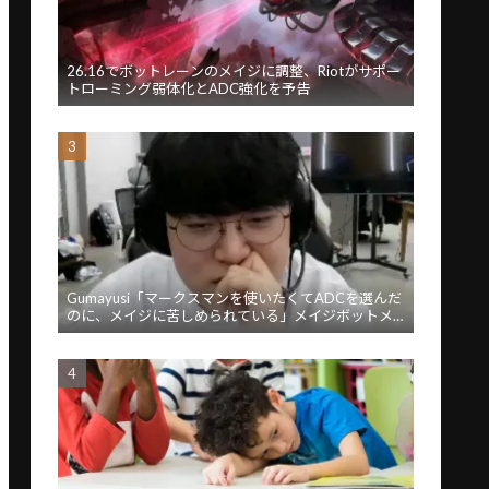
26.16でボットレーンのメイジに調整、Riotがサポー
トローミング弱体化とADC強化を予告
Gumayusi「マークスマンを使いたくてADCを選んだ
のに、メイジに苦しめられている」メイジボットメ
タに苦言