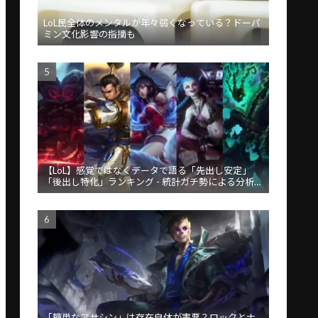
LoL民全体のメンタルが年々弱くなっている？ドーパ
ミン文化影響の指摘も
【LoL】感覚ではなくデータで語る「先出し安定」
「後出し特化」ランキング - 統計ガチ勢による分析が
話題
「簡単なアサシン」は存在自体が害悪？ロックとナ