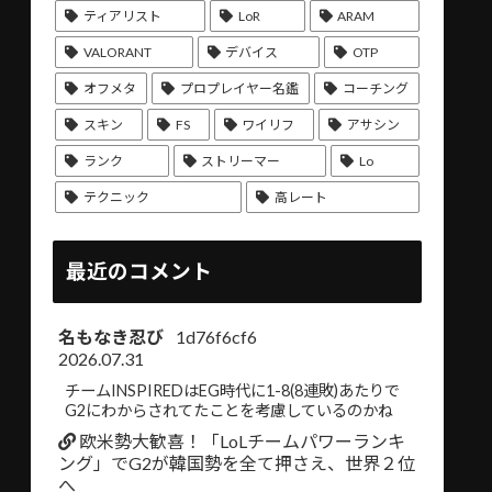
ティアリスト
LoR
ARAM
VALORANT
デバイス
OTP
オフメタ
プロプレイヤー名鑑
コーチング
スキン
FS
ワイリフ
アサシン
ランク
ストリーマー
Lo
テクニック
高レート
最近のコメント
名もなき忍び
1d76f6cf6
2026.07.31
チームINSPIREDはEG時代に1-8(8連敗)あたりで
G2にわからされてたことを考慮しているのかね
欧米勢大歓喜！「LoLチームパワーランキ
ング」でG2が韓国勢を全て押さえ、世界２位
へ