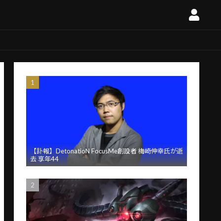
【訃報】DetonatioN FocusMe創設者 梅崎伸幸氏が逝
去 享年44