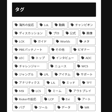
タグ
海外の反応
LoL
動画
チャンピオン
ディスカッション
プロ
公式
画像
LCK
ガイド
Worlds
メタ
PBEパッチノート
その他
ビギナー
LEC
トップ
インタビュー
ADC
チャレンジャー
ニュース
WCS
ジャングル
LPL
アイテム
サポート
アナリティクス
LJL
ミッド
TFT
MSI
LCS
ミーム
アウトプレイ
Rioterの反応
LCP
Evi
アート
バグ
ツール
データ
WR