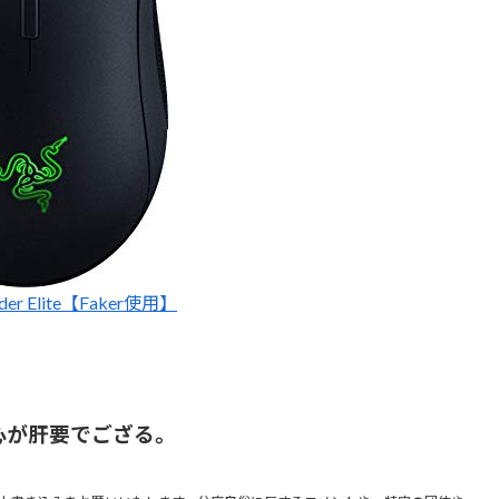
dder Elite【Faker使用】
心が肝要でござる。