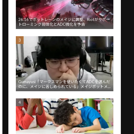
26.16でボットレーンのメイジに調整、Riotがサポー
トローミング弱体化とADC強化を予告
Gumayusi「マークスマンを使いたくてADCを選んだ
のに、メイジに苦しめられている」メイジボットメ
タに苦言