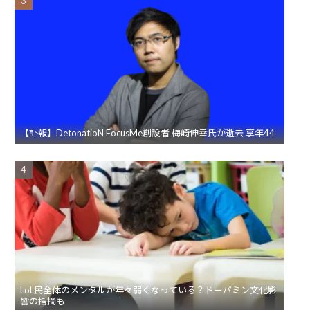
【訃報】DetonatioN FocusMe創設者 梅崎伸幸氏が逝去 享年44
LoL民全体のメンタルが年々弱くなっている？ドーパミン文化影
響の指摘も