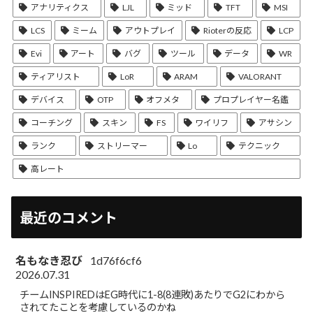
アナリティクス
LJL
ミッド
TFT
MSI
LCS
ミーム
アウトプレイ
Rioterの反応
LCP
Evi
アート
バグ
ツール
データ
WR
ティアリスト
LoR
ARAM
VALORANT
デバイス
OTP
オフメタ
プロプレイヤー名鑑
コーチング
スキン
FS
ワイリフ
アサシン
ランク
ストリーマー
Lo
テクニック
高レート
最近のコメント
名もなき忍び
1d76f6cf6
2026.07.31
チームINSPIREDはEG時代に1-8(8連敗)あたりでG2にわから
されてたことを考慮しているのかね