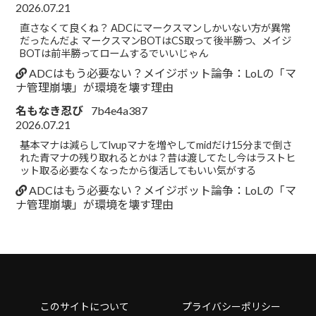
2026.07.21
直さなくて良くね？ ADCにマークスマンしかいない方が異常
だったんだよ マークスマンBOTはCS取って後半勝つ、メイジ
BOTは前半勝ってロームするでいいじゃん
ADCはもう必要ない？メイジボット論争：LoLの「マ
ナ管理崩壊」が環境を壊す理由
名もなき忍び
7b4e4a387
2026.07.21
基本マナは減らしてlvupマナを増やしてmidだけ15分まで倒さ
れた青マナの残り取れるとかは？昔は渡してたし今はラストヒ
ット取る必要なくなったから復活してもいい気がする
ADCはもう必要ない？メイジボット論争：LoLの「マ
ナ管理崩壊」が環境を壊す理由
このサイトについて
プライバシーポリシー