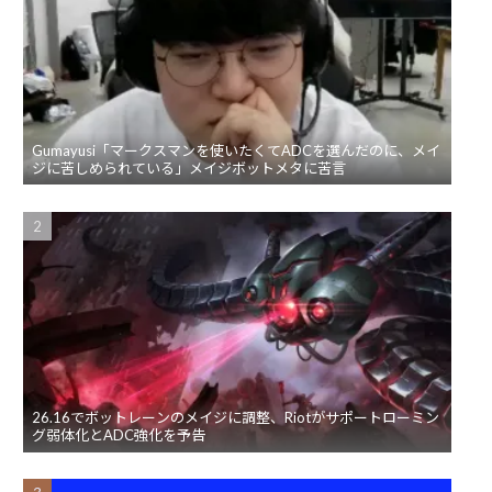
Gumayusi「マークスマンを使いたくてADCを選んだのに、メイ
ジに苦しめられている」メイジボットメタに苦言
26.16でボットレーンのメイジに調整、Riotがサポートローミン
グ弱体化とADC強化を予告