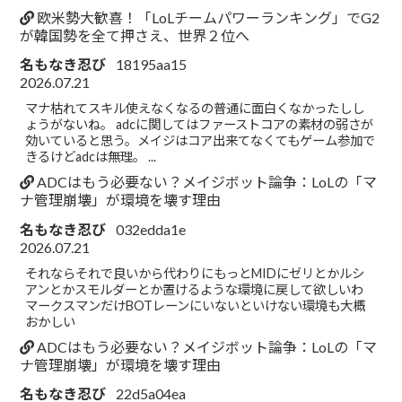
欧米勢大歓喜！「LoLチームパワーランキング」でG2
が韓国勢を全て押さえ、世界２位へ
名もなき忍び
18195aa15
2026.07.21
マナ枯れてスキル使えなくなるの普通に面白くなかったしし
ょうがないね。 adcに関してはファーストコアの素材の弱さが
効いていると思う。メイジはコア出来てなくてもゲーム参加で
きるけどadcは無理。 ...
ADCはもう必要ない？メイジボット論争：LoLの「マ
ナ管理崩壊」が環境を壊す理由
名もなき忍び
032edda1e
2026.07.21
それならそれで良いから代わりにもっとMIDにゼリとかルシ
アンとかスモルダーとか置けるような環境に戻して欲しいわ
マークスマンだけBOTレーンにいないといけない環境も大概
おかしい
ADCはもう必要ない？メイジボット論争：LoLの「マ
ナ管理崩壊」が環境を壊す理由
名もなき忍び
22d5a04ea