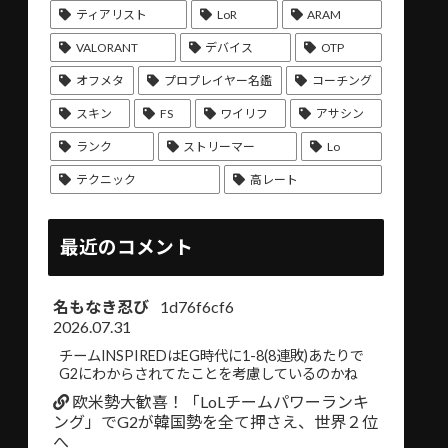
ティアリスト
LoR
ARAM
VALORANT
デバイス
OTP
オフメタ
プロプレイヤー名鑑
コーチング
スキン
FS
ワイリフ
アサシン
ランク
ストリーマー
Lo
テクニック
高レート
最近のコメント
名もなき忍び
1d76f6cf6
2026.07.31
チームINSPIREDはEG時代に1-8(8連敗)あたりで
G2にわからされてたことを考慮しているのかね
欧米勢大歓喜！「LoLチームパワーランキ
ング」でG2が韓国勢を全て押さえ、世界２位
へ