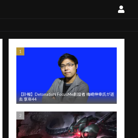
【訃報】DetonatioN FocusMe創設者 梅崎伸幸氏が逝
去 享年44