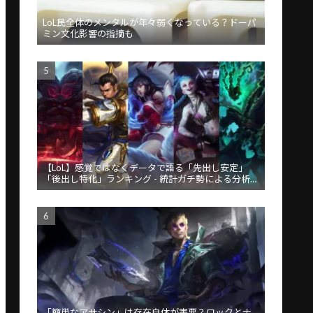
LoL民全体のメンタルが年々弱くなっている？ドーパ
ミン文化影響の指摘も
【LoL】感覚ではなくデータで語る「先出し安定」
「後出し特化」ランキング - 統計ガチ勢による分析が
話題
「簡単なアサシン」は存在自体が害悪？ロックとナ