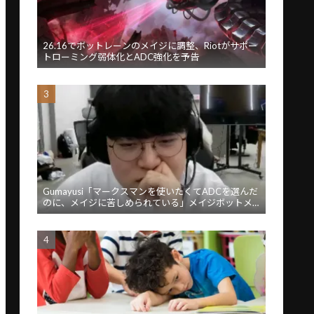
26.16でボットレーンのメイジに調整、Riotがサポー
トローミング弱体化とADC強化を予告
Gumayusi「マークスマンを使いたくてADCを選んだ
のに、メイジに苦しめられている」メイジボットメ
タに苦言