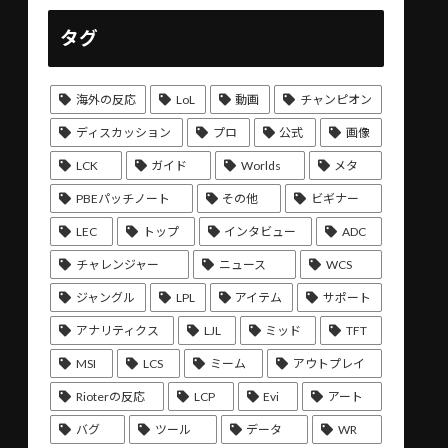
タグ
海外の反応
LoL
動画
チャンピオン
ディスカッション
プロ
公式
画像
LCK
ガイド
Worlds
メタ
PBEパッチノート
その他
ビギナー
LEC
トップ
インタビュー
ADC
チャレンジャー
ニュース
WCS
ジャングル
LPL
アイテム
サポート
アナリティクス
LJL
ミッド
TFT
MSI
LCS
ミーム
アウトプレイ
Rioterの反応
LCP
Evi
アート
バグ
ツール
データ
WR