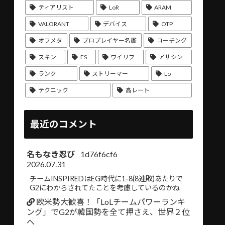
ティアリスト
LoR
ARAM
VALORANT
デバイス
OTP
オフメタ
プロプレイヤー名鑑
コーチング
スキン
FS
ワイリフ
アサシン
ランク
ストリーマー
Lo
テクニック
高レート
最近のコメント
名もなき忍び
1d76f6cf6
2026.07.31
チームINSPIREDはEG時代に1-8(8連敗)あたりで
G2にわからされてたことを考慮しているのかね
欧米勢大歓喜！「LoLチームパワーランキ
ング」でG2が韓国勢を全て押さえ、世界２位
へ