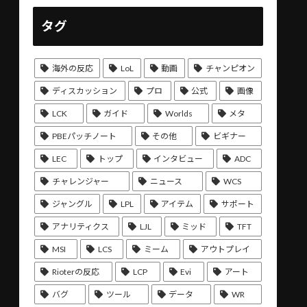
タグ
海外の反応
LoL
動画
チャンピオン
ディスカッション
プロ
公式
画像
LCK
ガイド
Worlds
メタ
PBEパッチノート
その他
ビギナー
LEC
トップ
インタビュー
ADC
チャレンジャー
ニュース
WCS
ジャングル
LPL
アイテム
サポート
アナリティクス
LJL
ミッド
TFT
MSI
LCS
ミーム
アウトプレイ
Rioterの反応
LCP
Evi
アート
バグ
ツール
データ
WR