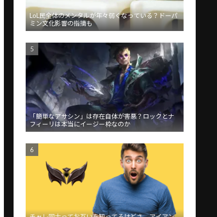
LoL民全体のメンタルが年々弱くなっている？ドーパ
ミン文化影響の指摘も
「簡単なアサシン」は存在自体が害悪？ロックとナ
フィーリは本当にイージー枠なのか
チャレ同士ってお互いを知ってるけどさ、アイアン