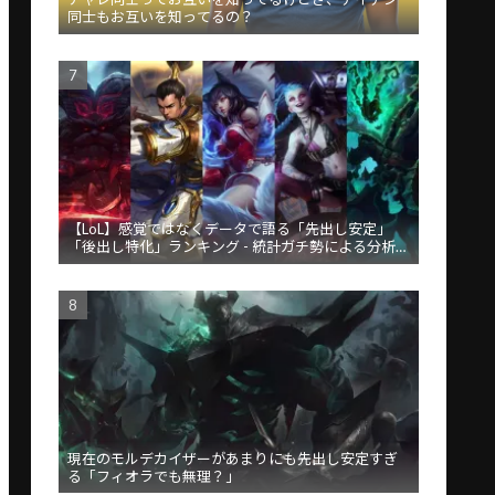
同士もお互いを知ってるの？
【LoL】感覚ではなくデータで語る「先出し安定」
「後出し特化」ランキング - 統計ガチ勢による分析が
話題
現在のモルデカイザーがあまりにも先出し安定すぎ
る「フィオラでも無理？」