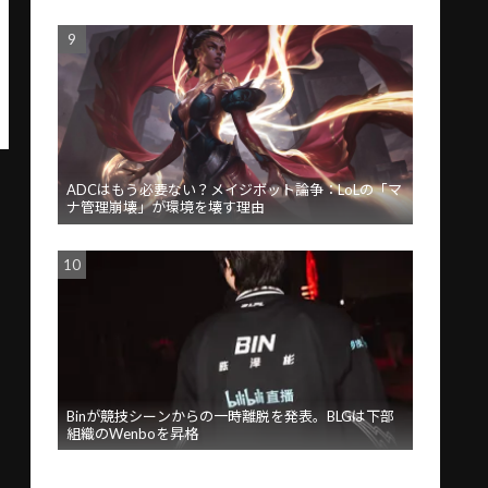
ADCはもう必要ない？メイジボット論争：LoLの「マ
ナ管理崩壊」が環境を壊す理由
Binが競技シーンからの一時離脱を発表。BLGは下部
組織のWenboを昇格