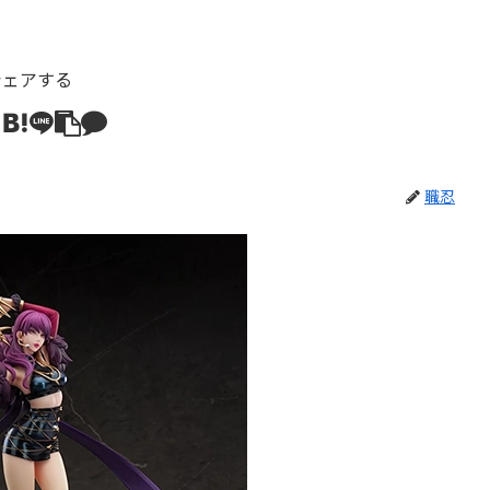
シェアする
職忍