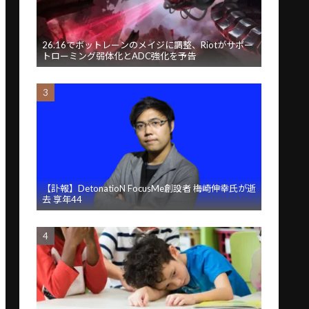
26.16でボットレーンのメイジに調整、Riotがサポー
トローミング弱体化とADC強化を予告
【訃報】DetonatioN FocusMe創設者 梅崎伸幸氏が逝
去 享年44