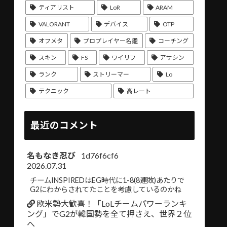
ティアリスト
LoR
ARAM
VALORANT
デバイス
OTP
オフメタ
プロプレイヤー名鑑
コーチング
スキン
FS
ワイリフ
アサシン
ランク
ストリーマー
Lo
テクニック
高レート
最近のコメント
名もなき忍び
1d76f6cf6
2026.07.31
チームINSPIREDはEG時代に1-8(8連敗)あたりで
G2にわからされてたことを考慮しているのかね
欧米勢大歓喜！「LoLチームパワーランキ
ング」でG2が韓国勢を全て押さえ、世界２位
へ