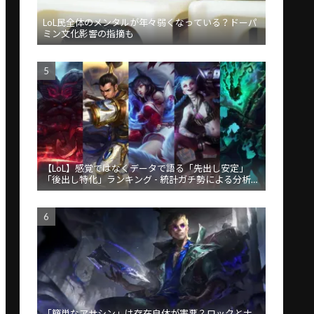
LoL民全体のメンタルが年々弱くなっている？ドーパ
ミン文化影響の指摘も
【LoL】感覚ではなくデータで語る「先出し安定」
「後出し特化」ランキング - 統計ガチ勢による分析が
話題
「簡単なアサシン」は存在自体が害悪？ロックとナ