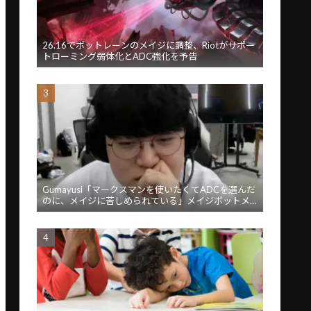
26.16でボットレーンのメイジに調整、Riotがサポー
トローミング弱体化とADC強化を予告
Gumayusi「マークスマンを使いたくてADCを選んだ
のに、メイジに苦しめられている」メイジボットメ
タに苦言