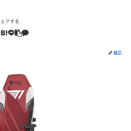
シェアする
職忍