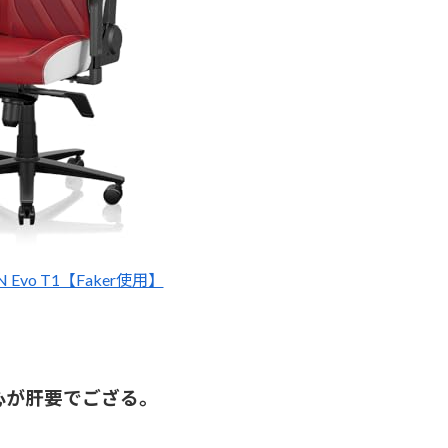
TAN Evo T1【Faker使用】
心が肝要でござる。