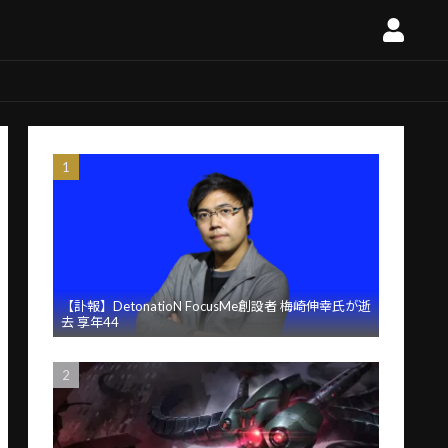
【訃報】DetonatioN FocusMe創設者 梅崎伸幸氏が逝
去 享年44