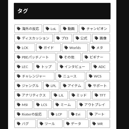
タグ
海外の反応
LoL
動画
チャンピオン
ディスカッション
プロ
公式
画像
LCK
ガイド
Worlds
メタ
PBEパッチノート
その他
ビギナー
LEC
トップ
インタビュー
ADC
チャレンジャー
ニュース
WCS
ジャングル
LPL
アイテム
サポート
アナリティクス
LJL
ミッド
TFT
MSI
LCS
ミーム
アウトプレイ
Rioterの反応
LCP
Evi
アート
バグ
ツール
データ
WR