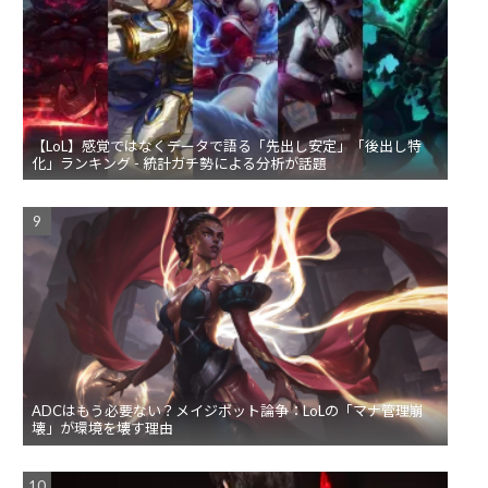
【LoL】感覚ではなくデータで語る「先出し安定」「後出し特
化」ランキング - 統計ガチ勢による分析が話題
ADCはもう必要ない？メイジボット論争：LoLの「マナ管理崩
壊」が環境を壊す理由