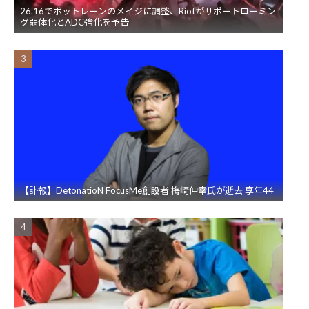
26.16でボットレーンのメイジに調整、Riotがサポートローミン
グ弱体化とADC強化を予告
【訃報】DetonatioN FocusMe創設者 梅崎伸幸氏が逝去 享年44