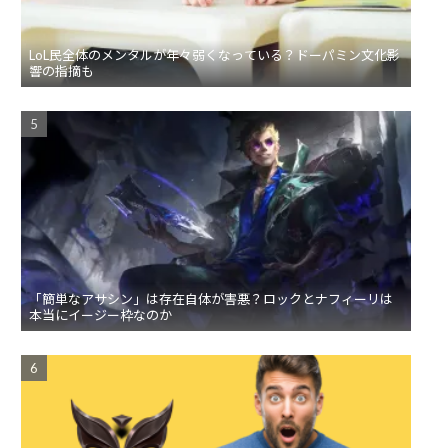
LoL民全体のメンタルが年々弱くなっている？ドーパミン文化影
響の指摘も
「簡単なアサシン」は存在自体が害悪？ロックとナフィーリは
本当にイージー枠なのか