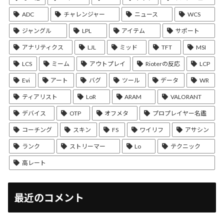
ADC
チャレンジャー
ニュース
WCS
ジャングル
LPL
アイテム
サポート
アナリティクス
LJL
ミッド
TFT
MSI
LCS
ミーム
アウトプレイ
Rioterの反応
LCP
Evi
アート
バグ
ツール
データ
WR
ティアリスト
LoR
ARAM
VALORANT
デバイス
OTP
オフメタ
プロプレイヤー名鑑
コーチング
スキン
FS
ワイリフ
アサシン
ランク
ストリーマー
Lo
テクニック
高レート
最近のコメント