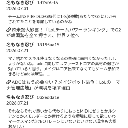
名もなき忍び
1d76f6cf6
2026.07.31
チームINSPIREDはEG時代に1-8(8連敗)あたりでG2にわから
されてたことを考慮しているのかね
欧米勢大歓喜！「LoLチームパワーランキング」でG2
が韓国勢を全て押さえ、世界２位へ
名もなき忍び
18195aa15
2026.07.21
マナ枯れてスキル使えなくなるの普通に面白くなかったしし
ょうがないね。 adcに関してはファーストコアの素材の弱さが
効いていると思う。メイジはコア出来てなくてもゲーム参加で
きるけどadcは無理。 ...
ADCはもう必要ない？メイジボット論争：LoLの「マ
ナ管理崩壊」が環境を壊す理由
名もなき忍び
032edda1e
2026.07.21
それならそれで良いから代わりにもっとMIDにゼリとかルシ
アンとかスモルダーとか置けるような環境に戻して欲しいわ
マークスマンだけBOTレーンにいないといけない環境も大概
おかしい