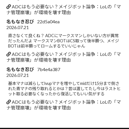
ADCはもう必要ない？メイジボット論争：LoLの「マ
ナ管理崩壊」が環境を壊す理由
名もなき忍び
22d5a04ea
2026.07.21
直さなくて良くね？ ADCにマークスマンしかいない方が異常
だったんだよ マークスマンBOTはCS取って後半勝つ、メイジ
BOTは前半勝ってロームするでいいじゃん
ADCはもう必要ない？メイジボット論争：LoLの「マ
ナ管理崩壊」が環境を壊す理由
名もなき忍び
7b4e4a387
2026.07.21
基本マナは減らしてlvupマナを増やしてmidだけ15分まで倒さ
れた青マナの残り取れるとかは？昔は渡してたし今はラストヒ
ット取る必要なくなったから復活してもいい気がする
ADCはもう必要ない？メイジボット論争：LoLの「マ
ナ管理崩壊」が環境を壊す理由